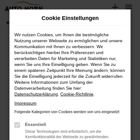
Zum
Hauptinhalt
Cookie Einstellungen
springen
Startseite
Fahrzeugverkauf
Fahrzeugbestand
Wir nutzen Cookies, um Ihnen die bestmögliche
Nutzung unserer Webseite zu ermöglichen und unsere
Kommunikation mit Ihnen zu verbessern. Wir
Fehler: Network Error
berücksichtigen hierbei Ihre Präferenzen und
verarbeiten Daten für Marketing und Statistiken nur,
Beim Laden ist ein Fehler aufgetreten.
wenn Sie uns Ihre Einwilligung geben. Wenn Sie zu
Hier sind ein paar Tipps, die dir helfen können:
einem späteren Zeitpunkt Ihre Meinung ändern, können
Sie die Einwilligung jederzeit für die Zukunft widerrufen.
Überprüfe deine Firewall und deine
Weitere Informationen zum Umfang der
Internetverbindung.
Datenverarbeitung finden Sie hier:
Datenschutzerklärung
,
Cookie-Richtlinie
.
Laden andere Webseiten, zum Beispiel deine
Suchmaschine?
Impressum
Prüfe deine Browsererweiterungen.
Folgende Kategorien von Cookies werden von uns eingesetzt:
Manche Erweiterungen, wie Werbeblocker,
Essentiell
können das Laden bestimmter Seiten
verhindern. Funktioniert die Seite in einem
Diese Technologien sind erforderlich, um die
Kernfunktionalität der Webseite zu gewährleisten.
anderen Browser oder in einem privaten