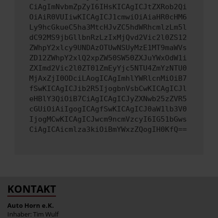
CiAgImNvbmZpZyI6IHsKICAgICJtZXRob2Qi
OiAiR0VUIiwKICAgICJ1cmwiOiAiaHR0cHM6
Ly9hcGkueC5ha3MtcHJvZC5hdWRhcmlzLm5l
dC92MS9jbGllbnRzLzIxMjQvd2Vic2l0ZS12
ZWhpY2xlcy9UNDAzOTUwNSUyMzE1MT9maWVs
ZD12ZWhpY2xlQ2xpZW50SW50ZXJuYWxOdW1i
ZXImd2Vic2l0ZT01ZmEyYjc5NTU4ZmYzNTU0
MjAxZjI0ODciLAogICAgImhlYWRlcnMiOiB7
fSwKICAgICJib2R5IjogbnVsbCwKICAgICJl
eHBlY3QiOiB7CiAgICAgICJyZXNwb25zZVR5
cGUiOiAiIgogICAgfSwKICAgICJ0aW1lb3V0
IjogMCwKICAgICJwcm9ncmVzcyI6IG51bGws
CiAgICAicmlza3kiOiBmYWxzZQogIH0KfQ==
KONTAKT
Auto Horn e.K.
Inhaber: Tim Wulf