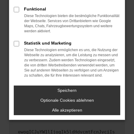
Fenster?
Funktional
Starte dein Gerät neu.
Diese Technologien bieten die bestmögliche Funktionalität
Das kann manchmal helfen, vorübergehende
der Webseite. Services von Drittanbietern wie Google
Maps, Chats, Fahrzeugbewertungssystem und weitere
Probleme zu beheben.
werden aktiviert.
Stelle sicher, dass dein Browser und dein
Betriebssystem auf dem neuesten Stand
Statistik und Marketing
sind.
Diese Technologien ermöglichen es uns, die Nutzung der
Webseite zu analysieren, um die Leistung zu messen und
Veraltete Software birgt nicht nur ein
zu verbessern. Zudem werden Technologien eingesetzt,
Sicherheitsrisiko, sondern kann auch dazu
die von dritten Werbetreibenden verwendet werden, um
führen, dass bestimmte Funktionen nicht mehr
Sie auf anderen Webseiten zu verfolgen und um Anzeigen
unterstützt werden.
zu schalten, die für Ihre Interessen relevant sind.
Wende dich an den Webseitenbetreiber.
Speichern
Wenn du alle oben genannten Schritte versucht
hast, kontaktiere uns bitte. Wir werden
Optionale Cookies ablehnen
versuchen, das Problem zu beheben. Du kannst
Alle akzeptieren
uns diesen Text schicken, um uns bei der
Fehlersuche zu unterstützen:
ewogICJuYW1lIjogIk5ldHdvcmtFcnJvciIs