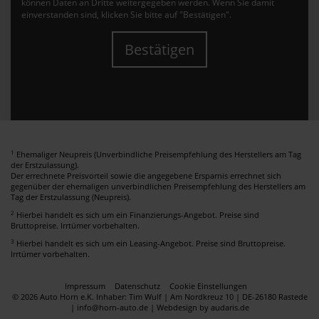
können Daten an Dritte weitergegeben werden. Wenn Sie damit
einverstanden sind, klicken Sie bitte auf "Bestätigen".
Bestätigen
1
Ehemaliger Neupreis (Unverbindliche Preisempfehlung des Herstellers am Tag
der Erstzulassung).
Der errechnete Preisvorteil sowie die angegebene Ersparnis errechnet sich
gegenüber der ehemaligen unverbindlichen Preisempfehlung des Herstellers am
Tag der Erstzulassung (Neupreis).
2
Hierbei handelt es sich um ein Finanzierungs-Angebot. Preise sind
Bruttopreise. Irrtümer vorbehalten.
3
Hierbei handelt es sich um ein Leasing-Angebot. Preise sind Bruttopreise.
Irrtümer vorbehalten.
Impressum
Datenschutz
Cookie Einstellungen
© 2026 Auto Horn e.K. Inhaber: Tim Wulf | Am Nordkreuz 10 | DE-26180 Rastede
| info@horn-auto.de |
Webdesign by audaris.de