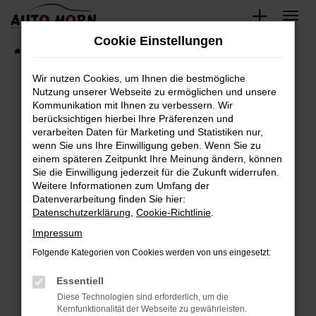
Zum
Hauptinhalt
Cookie Einstellungen
springen
Startseite
Fahrzeugverkauf
Fahrzeugbestand
Wir nutzen Cookies, um Ihnen die bestmögliche
Nutzung unserer Webseite zu ermöglichen und unsere
Kommunikation mit Ihnen zu verbessern. Wir
Fehler: Network Error
berücksichtigen hierbei Ihre Präferenzen und
verarbeiten Daten für Marketing und Statistiken nur,
Beim Laden ist ein Fehler aufgetreten.
wenn Sie uns Ihre Einwilligung geben. Wenn Sie zu
Hier sind ein paar Tipps, die dir helfen können:
einem späteren Zeitpunkt Ihre Meinung ändern, können
Sie die Einwilligung jederzeit für die Zukunft widerrufen.
Überprüfe deine Firewall und deine
Weitere Informationen zum Umfang der
Internetverbindung.
Datenverarbeitung finden Sie hier:
Datenschutzerklärung
,
Cookie-Richtlinie
.
Laden andere Webseiten, zum Beispiel deine
Suchmaschine?
Impressum
Prüfe deine Browsererweiterungen.
Folgende Kategorien von Cookies werden von uns eingesetzt:
Manche Erweiterungen, wie Werbeblocker,
Essentiell
können das Laden bestimmter Seiten
verhindern. Funktioniert die Seite in einem
Diese Technologien sind erforderlich, um die
Kernfunktionalität der Webseite zu gewährleisten.
anderen Browser oder in einem privaten