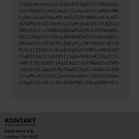
CiAgImNvbmZpZyI6IHsKICAgICJtZXRob2Qi
OiAiR0VUIiwKICAgICJ1cmwiOiAiaHR0cHM6
Ly9hcGkueC5ha3MtcHJvZC5hdWRhcmlzLm5l
dC92MS9jbGllbnRzLzIxMjQvd2Vic2l0ZS12
ZWhpY2xlcy9UNDAzODkwMiUyMzE1MT9maWVs
ZD12ZWhpY2xlQ2xpZW50SW50ZXJuYWxOdW1i
ZXImd2Vic2l0ZT01ZmEyYjc5NTU4ZmYzNTU0
MjAxZjI0ODciLAogICAgImhlYWRlcnMiOiB7
fSwKICAgICJib2R5IjogbnVsbCwKICAgICJl
eHBlY3QiOiB7CiAgICAgICJyZXNwb25zZVR5
cGUiOiAiIgogICAgfSwKICAgICJ0aW1lb3V0
IjogMCwKICAgICJwcm9ncmVzcyI6IG51bGws
CiAgICAicmlza3kiOiBmYWxzZQogIH0KfQ==
KONTAKT
Auto Horn e.K.
Inhaber: Tim Wulf