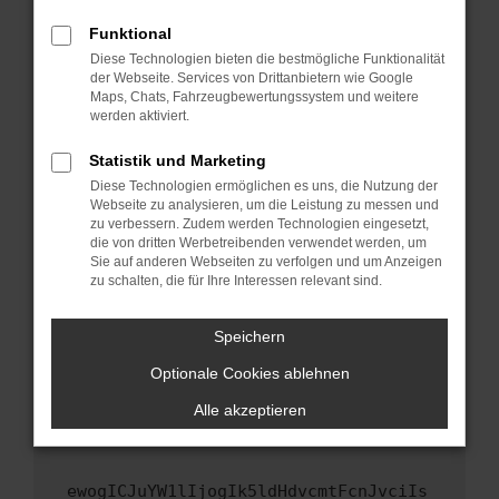
Fenster?
Funktional
Starte dein Gerät neu.
Diese Technologien bieten die bestmögliche Funktionalität
Das kann manchmal helfen, vorübergehende
der Webseite. Services von Drittanbietern wie Google
Maps, Chats, Fahrzeugbewertungssystem und weitere
Probleme zu beheben.
werden aktiviert.
Stelle sicher, dass dein Browser und dein
Betriebssystem auf dem neuesten Stand
Statistik und Marketing
sind.
Diese Technologien ermöglichen es uns, die Nutzung der
Webseite zu analysieren, um die Leistung zu messen und
Veraltete Software birgt nicht nur ein
zu verbessern. Zudem werden Technologien eingesetzt,
Sicherheitsrisiko, sondern kann auch dazu
die von dritten Werbetreibenden verwendet werden, um
führen, dass bestimmte Funktionen nicht mehr
Sie auf anderen Webseiten zu verfolgen und um Anzeigen
unterstützt werden.
zu schalten, die für Ihre Interessen relevant sind.
Wende dich an den Webseitenbetreiber.
Speichern
Wenn du alle oben genannten Schritte versucht
hast, kontaktiere uns bitte. Wir werden
Optionale Cookies ablehnen
versuchen, das Problem zu beheben. Du kannst
Alle akzeptieren
uns diesen Text schicken, um uns bei der
Fehlersuche zu unterstützen:
ewogICJuYW1lIjogIk5ldHdvcmtFcnJvciIs