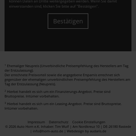
können Daten an Dritte weitergegeben werden. Wenn Sie damit
einverstanden sind, klicken Sie bitte auf "Bestätigen".
Bestätigen
1
Ehemaliger Neupreis (Unverbindliche Preisempfehlung des Herstellers am Tag
der Erstzulassung).
Der errechnete Preisvorteil sowie die angegebene Ersparnis errechnet sich
gegenüber der ehemaligen unverbindlichen Preisempfehlung des Herstellers am
Tag der Erstzulassung (Neupreis).
2
Hierbei handelt es sich um ein Finanzierungs-Angebot. Preise sind
Bruttopreise. Irrtümer vorbehalten.
3
Hierbei handelt es sich um ein Leasing-Angebot. Preise sind Bruttopreise.
Irrtümer vorbehalten.
Impressum
Datenschutz
Cookie Einstellungen
© 2026 Auto Horn e.K. Inhaber: Tim Wulf | Am Nordkreuz 10 | DE-26180 Rastede
| info@horn-auto.de |
Webdesign by audaris.de