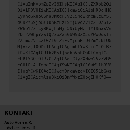
CiAgImNvbmZpZyI6IHsKICAgICJtZXRob2Qi
OiAiR0VUIiwKICAgICJ1cmwiOiAiaHR0cHM6
Ly9hcGkueC5ha3MtcHJvZC5hdWRhcmlzLm5l
dC92MS9jbGllbnRzLzIxMjQvd2Vic2l0ZS12
ZWhpY2xlcy9KWjE5NjE5NiUyMzE1MT9maWVs
ZD12ZWhpY2xlQ2xpZW50SW50ZXJuYWxOdW1i
ZXImd2Vic2l0ZT01ZmEyYjc5NTU4ZmYzNTU0
MjAxZjI0ODciLAogICAgImhlYWRlcnMiOiB7
fSwKICAgICJib2R5IjogbnVsbCwKICAgICJl
eHBlY3QiOiB7CiAgICAgICJyZXNwb25zZVR5
cGUiOiAiIgogICAgfSwKICAgICJ0aW1lb3V0
IjogMCwKICAgICJwcm9ncmVzcyI6IG51bGws
CiAgICAicmlza3kiOiBmYWxzZQogIH0KfQ==
KONTAKT
Auto Horn e.K.
Inhaber: Tim Wulf