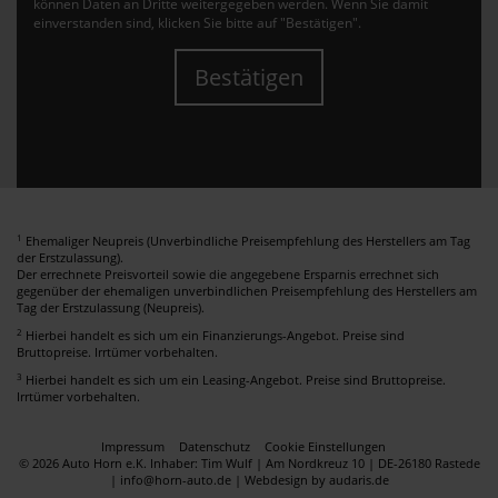
können Daten an Dritte weitergegeben werden. Wenn Sie damit
einverstanden sind, klicken Sie bitte auf "Bestätigen".
Bestätigen
1
Ehemaliger Neupreis (Unverbindliche Preisempfehlung des Herstellers am Tag
der Erstzulassung).
Der errechnete Preisvorteil sowie die angegebene Ersparnis errechnet sich
gegenüber der ehemaligen unverbindlichen Preisempfehlung des Herstellers am
Tag der Erstzulassung (Neupreis).
2
Hierbei handelt es sich um ein Finanzierungs-Angebot. Preise sind
Bruttopreise. Irrtümer vorbehalten.
3
Hierbei handelt es sich um ein Leasing-Angebot. Preise sind Bruttopreise.
Irrtümer vorbehalten.
Impressum
Datenschutz
Cookie Einstellungen
© 2026 Auto Horn e.K. Inhaber: Tim Wulf | Am Nordkreuz 10 | DE-26180 Rastede
| info@horn-auto.de |
Webdesign by audaris.de