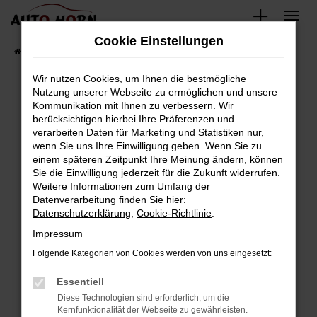
Zum
Hauptinhalt
Cookie Einstellungen
springen
Startseite
Fahrzeugverkauf
Fahrzeugbestand
Wir nutzen Cookies, um Ihnen die bestmögliche
Nutzung unserer Webseite zu ermöglichen und unsere
Kommunikation mit Ihnen zu verbessern. Wir
Fehler: Network Error
berücksichtigen hierbei Ihre Präferenzen und
verarbeiten Daten für Marketing und Statistiken nur,
Beim Laden ist ein Fehler aufgetreten.
wenn Sie uns Ihre Einwilligung geben. Wenn Sie zu
Hier sind ein paar Tipps, die dir helfen können:
einem späteren Zeitpunkt Ihre Meinung ändern, können
Sie die Einwilligung jederzeit für die Zukunft widerrufen.
Überprüfe deine Firewall und deine
Weitere Informationen zum Umfang der
Internetverbindung.
Datenverarbeitung finden Sie hier:
Datenschutzerklärung
,
Cookie-Richtlinie
.
Laden andere Webseiten, zum Beispiel deine
Suchmaschine?
Impressum
Prüfe deine Browsererweiterungen.
Folgende Kategorien von Cookies werden von uns eingesetzt:
Manche Erweiterungen, wie Werbeblocker,
Essentiell
können das Laden bestimmter Seiten
verhindern. Funktioniert die Seite in einem
Diese Technologien sind erforderlich, um die
Kernfunktionalität der Webseite zu gewährleisten.
anderen Browser oder in einem privaten