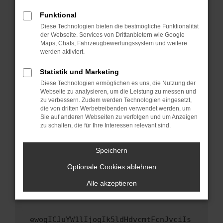
Fenster?
Funktional
Starte dein Gerät neu.
Diese Technologien bieten die bestmögliche Funktionalität
Das kann manchmal helfen, vorübergehende
der Webseite. Services von Drittanbietern wie Google
Maps, Chats, Fahrzeugbewertungssystem und weitere
Probleme zu beheben.
werden aktiviert.
Stelle sicher, dass dein Browser und dein
Betriebssystem auf dem neuesten Stand
Statistik und Marketing
sind.
Diese Technologien ermöglichen es uns, die Nutzung der
Webseite zu analysieren, um die Leistung zu messen und
Veraltete Software birgt nicht nur ein
zu verbessern. Zudem werden Technologien eingesetzt,
Sicherheitsrisiko, sondern kann auch dazu
die von dritten Werbetreibenden verwendet werden, um
führen, dass bestimmte Funktionen nicht mehr
Sie auf anderen Webseiten zu verfolgen und um Anzeigen
unterstützt werden.
zu schalten, die für Ihre Interessen relevant sind.
Wende dich an den Webseitenbetreiber.
Speichern
Wenn du alle oben genannten Schritte versucht
hast, kontaktiere uns bitte. Wir werden
Optionale Cookies ablehnen
versuchen, das Problem zu beheben. Du kannst
Alle akzeptieren
uns diesen Text schicken, um uns bei der
Fehlersuche zu unterstützen:
ewogICJuYW1lIjogIk5ldHdvcmtFcnJvciIs