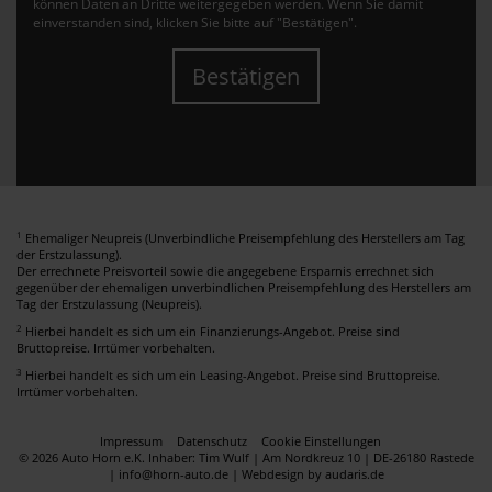
können Daten an Dritte weitergegeben werden. Wenn Sie damit
einverstanden sind, klicken Sie bitte auf "Bestätigen".
Bestätigen
1
Ehemaliger Neupreis (Unverbindliche Preisempfehlung des Herstellers am Tag
der Erstzulassung).
Der errechnete Preisvorteil sowie die angegebene Ersparnis errechnet sich
gegenüber der ehemaligen unverbindlichen Preisempfehlung des Herstellers am
Tag der Erstzulassung (Neupreis).
2
Hierbei handelt es sich um ein Finanzierungs-Angebot. Preise sind
Bruttopreise. Irrtümer vorbehalten.
3
Hierbei handelt es sich um ein Leasing-Angebot. Preise sind Bruttopreise.
Irrtümer vorbehalten.
Impressum
Datenschutz
Cookie Einstellungen
© 2026 Auto Horn e.K. Inhaber: Tim Wulf | Am Nordkreuz 10 | DE-26180 Rastede
| info@horn-auto.de |
Webdesign by audaris.de