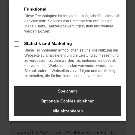
Fenster?
Funktional
Starte dein Gerät neu.
Diese Technologien bieten die bestmögliche Funktionalität
Das kann manchmal helfen, vorübergehende
der Webseite. Services von Drittanbietern wie Google
Maps, Chats, Fahrzeugbewertungssystem und weitere
Probleme zu beheben.
werden aktiviert.
Stelle sicher, dass dein Browser und dein
Betriebssystem auf dem neuesten Stand
Statistik und Marketing
sind.
Diese Technologien ermöglichen es uns, die Nutzung der
Webseite zu analysieren, um die Leistung zu messen und
Veraltete Software birgt nicht nur ein
zu verbessern. Zudem werden Technologien eingesetzt,
Sicherheitsrisiko, sondern kann auch dazu
die von dritten Werbetreibenden verwendet werden, um
führen, dass bestimmte Funktionen nicht mehr
Sie auf anderen Webseiten zu verfolgen und um Anzeigen
unterstützt werden.
zu schalten, die für Ihre Interessen relevant sind.
Wende dich an den Webseitenbetreiber.
Speichern
Wenn du alle oben genannten Schritte versucht
hast, kontaktiere uns bitte. Wir werden
Optionale Cookies ablehnen
versuchen, das Problem zu beheben. Du kannst
Alle akzeptieren
uns diesen Text schicken, um uns bei der
Fehlersuche zu unterstützen:
ewogICJuYW1lIjogIk5ldHdvcmtFcnJvciIs