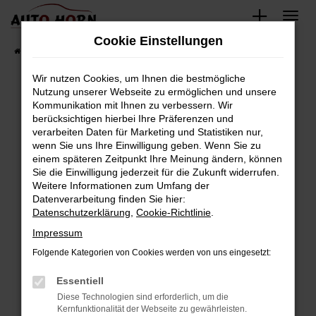
Zum
Hauptinhalt
Cookie Einstellungen
springen
Startseite
Fahrzeugverkauf
Fahrzeugbestand
Wir nutzen Cookies, um Ihnen die bestmögliche
Nutzung unserer Webseite zu ermöglichen und unsere
Kommunikation mit Ihnen zu verbessern. Wir
Fehler: Network Error
berücksichtigen hierbei Ihre Präferenzen und
verarbeiten Daten für Marketing und Statistiken nur,
Beim Laden ist ein Fehler aufgetreten.
wenn Sie uns Ihre Einwilligung geben. Wenn Sie zu
Hier sind ein paar Tipps, die dir helfen können:
einem späteren Zeitpunkt Ihre Meinung ändern, können
Sie die Einwilligung jederzeit für die Zukunft widerrufen.
Überprüfe deine Firewall und deine
Weitere Informationen zum Umfang der
Internetverbindung.
Datenverarbeitung finden Sie hier:
Datenschutzerklärung
,
Cookie-Richtlinie
.
Laden andere Webseiten, zum Beispiel deine
Suchmaschine?
Impressum
Prüfe deine Browsererweiterungen.
Folgende Kategorien von Cookies werden von uns eingesetzt:
Manche Erweiterungen, wie Werbeblocker,
Essentiell
können das Laden bestimmter Seiten
verhindern. Funktioniert die Seite in einem
Diese Technologien sind erforderlich, um die
Kernfunktionalität der Webseite zu gewährleisten.
anderen Browser oder in einem privaten