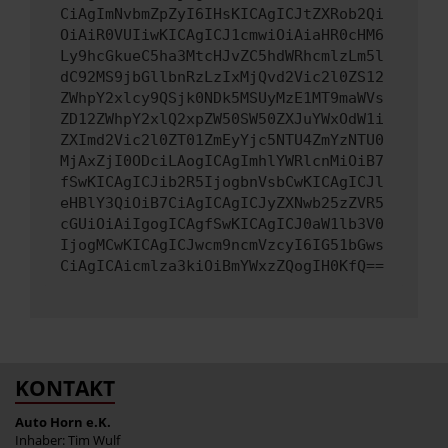
CiAgImNvbmZpZyI6IHsKICAgICJtZXRob2Qi
OiAiR0VUIiwKICAgICJ1cmwiOiAiaHR0cHM6
Ly9hcGkueC5ha3MtcHJvZC5hdWRhcmlzLm5l
dC92MS9jbGllbnRzLzIxMjQvd2Vic2l0ZS12
ZWhpY2xlcy9QSjk0NDk5MSUyMzE1MT9maWVs
ZD12ZWhpY2xlQ2xpZW50SW50ZXJuYWxOdW1i
ZXImd2Vic2l0ZT01ZmEyYjc5NTU4ZmYzNTU0
MjAxZjI0ODciLAogICAgImhlYWRlcnMiOiB7
fSwKICAgICJib2R5IjogbnVsbCwKICAgICJl
eHBlY3QiOiB7CiAgICAgICJyZXNwb25zZVR5
cGUiOiAiIgogICAgfSwKICAgICJ0aW1lb3V0
IjogMCwKICAgICJwcm9ncmVzcyI6IG51bGws
CiAgICAicmlza3kiOiBmYWxzZQogIH0KfQ==
KONTAKT
Auto Horn e.K.
Inhaber: Tim Wulf