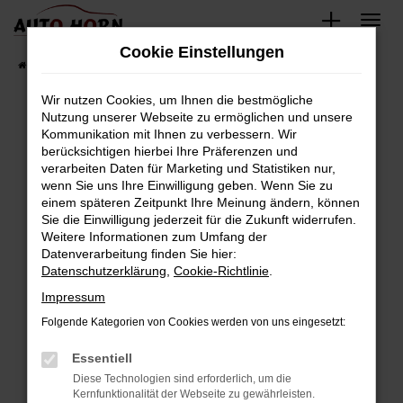
Zum
Hauptinhalt
Cookie Einstellungen
springen
Startseite
Fahrzeugverkauf
Fahrzeugbestand
Wir nutzen Cookies, um Ihnen die bestmögliche
Nutzung unserer Webseite zu ermöglichen und unsere
Kommunikation mit Ihnen zu verbessern. Wir
Fehler: Network Error
berücksichtigen hierbei Ihre Präferenzen und
verarbeiten Daten für Marketing und Statistiken nur,
Beim Laden ist ein Fehler aufgetreten.
wenn Sie uns Ihre Einwilligung geben. Wenn Sie zu
Hier sind ein paar Tipps, die dir helfen können:
einem späteren Zeitpunkt Ihre Meinung ändern, können
Sie die Einwilligung jederzeit für die Zukunft widerrufen.
Überprüfe deine Firewall und deine
Weitere Informationen zum Umfang der
Internetverbindung.
Datenverarbeitung finden Sie hier:
Datenschutzerklärung
,
Cookie-Richtlinie
.
Laden andere Webseiten, zum Beispiel deine
Suchmaschine?
Impressum
Prüfe deine Browsererweiterungen.
Folgende Kategorien von Cookies werden von uns eingesetzt:
Manche Erweiterungen, wie Werbeblocker,
Essentiell
können das Laden bestimmter Seiten
verhindern. Funktioniert die Seite in einem
Diese Technologien sind erforderlich, um die
Kernfunktionalität der Webseite zu gewährleisten.
anderen Browser oder in einem privaten