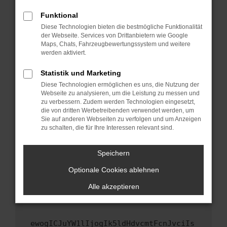
Fenster?
Funktional
Starte dein Gerät neu.
Diese Technologien bieten die bestmögliche Funktionalität
Das kann manchmal helfen, vorübergehende
der Webseite. Services von Drittanbietern wie Google
Maps, Chats, Fahrzeugbewertungssystem und weitere
Probleme zu beheben.
werden aktiviert.
Stelle sicher, dass dein Browser und dein
Betriebssystem auf dem neuesten Stand
Statistik und Marketing
sind.
Diese Technologien ermöglichen es uns, die Nutzung der
Webseite zu analysieren, um die Leistung zu messen und
Veraltete Software birgt nicht nur ein
zu verbessern. Zudem werden Technologien eingesetzt,
Sicherheitsrisiko, sondern kann auch dazu
die von dritten Werbetreibenden verwendet werden, um
führen, dass bestimmte Funktionen nicht mehr
Sie auf anderen Webseiten zu verfolgen und um Anzeigen
unterstützt werden.
zu schalten, die für Ihre Interessen relevant sind.
Wende dich an den Webseitenbetreiber.
Speichern
Wenn du alle oben genannten Schritte versucht
hast, kontaktiere uns bitte. Wir werden
Optionale Cookies ablehnen
versuchen, das Problem zu beheben. Du kannst
Alle akzeptieren
uns diesen Text schicken, um uns bei der
Fehlersuche zu unterstützen:
ewogICJuYW1lIjogIk5ldHdvcmtFcnJvciIs