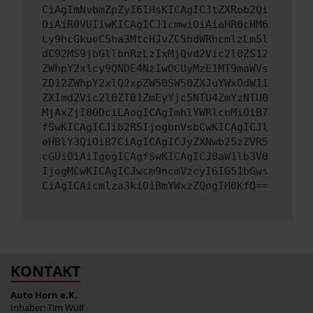
CiAgImNvbmZpZyI6IHsKICAgICJtZXRob2Qi
OiAiR0VUIiwKICAgICJ1cmwiOiAiaHR0cHM6
Ly9hcGkueC5ha3MtcHJvZC5hdWRhcmlzLm5l
dC92MS9jbGllbnRzLzIxMjQvd2Vic2l0ZS12
ZWhpY2xlcy9QNDE4NzIwOCUyMzE1MT9maWVs
ZD12ZWhpY2xlQ2xpZW50SW50ZXJuYWxOdW1i
ZXImd2Vic2l0ZT01ZmEyYjc5NTU4ZmYzNTU0
MjAxZjI0ODciLAogICAgImhlYWRlcnMiOiB7
fSwKICAgICJib2R5IjogbnVsbCwKICAgICJl
eHBlY3QiOiB7CiAgICAgICJyZXNwb25zZVR5
cGUiOiAiIgogICAgfSwKICAgICJ0aW1lb3V0
IjogMCwKICAgICJwcm9ncmVzcyI6IG51bGws
CiAgICAicmlza3kiOiBmYWxzZQogIH0KfQ==
KONTAKT
Auto Horn e.K.
Inhaber: Tim Wulf