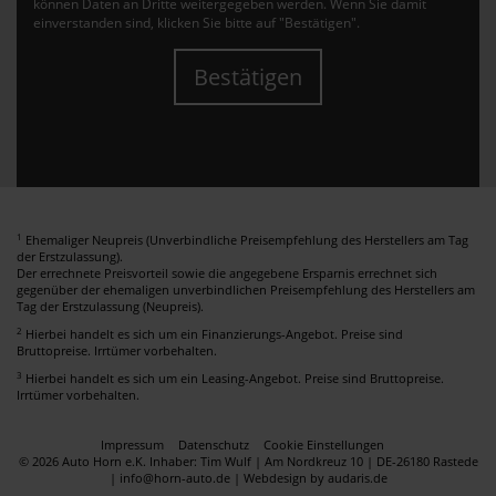
können Daten an Dritte weitergegeben werden. Wenn Sie damit
einverstanden sind, klicken Sie bitte auf "Bestätigen".
Bestätigen
1
Ehemaliger Neupreis (Unverbindliche Preisempfehlung des Herstellers am Tag
der Erstzulassung).
Der errechnete Preisvorteil sowie die angegebene Ersparnis errechnet sich
gegenüber der ehemaligen unverbindlichen Preisempfehlung des Herstellers am
Tag der Erstzulassung (Neupreis).
2
Hierbei handelt es sich um ein Finanzierungs-Angebot. Preise sind
Bruttopreise. Irrtümer vorbehalten.
3
Hierbei handelt es sich um ein Leasing-Angebot. Preise sind Bruttopreise.
Irrtümer vorbehalten.
Impressum
Datenschutz
Cookie Einstellungen
© 2026 Auto Horn e.K. Inhaber: Tim Wulf | Am Nordkreuz 10 | DE-26180 Rastede
| info@horn-auto.de |
Webdesign by audaris.de