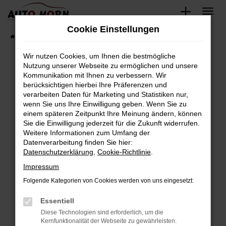
Zum
Hauptinhalt
Cookie Einstellungen
springen
Startseite
Fahrzeugverkauf
Fahrzeugbestand
Wir nutzen Cookies, um Ihnen die bestmögliche
Nutzung unserer Webseite zu ermöglichen und unsere
Kommunikation mit Ihnen zu verbessern. Wir
Fehler: Network Error
berücksichtigen hierbei Ihre Präferenzen und
verarbeiten Daten für Marketing und Statistiken nur,
Beim Laden ist ein Fehler aufgetreten.
wenn Sie uns Ihre Einwilligung geben. Wenn Sie zu
Hier sind ein paar Tipps, die dir helfen können:
einem späteren Zeitpunkt Ihre Meinung ändern, können
Sie die Einwilligung jederzeit für die Zukunft widerrufen.
Überprüfe deine Firewall und deine
Weitere Informationen zum Umfang der
Internetverbindung.
Datenverarbeitung finden Sie hier:
Datenschutzerklärung
,
Cookie-Richtlinie
.
Laden andere Webseiten, zum Beispiel deine
Suchmaschine?
Impressum
Prüfe deine Browsererweiterungen.
Folgende Kategorien von Cookies werden von uns eingesetzt:
Manche Erweiterungen, wie Werbeblocker,
Essentiell
können das Laden bestimmter Seiten
verhindern. Funktioniert die Seite in einem
Diese Technologien sind erforderlich, um die
Kernfunktionalität der Webseite zu gewährleisten.
anderen Browser oder in einem privaten