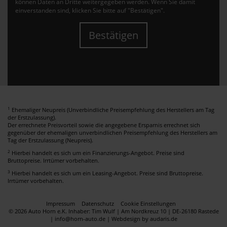
können Daten an Dritte weitergegeben werden. Wenn Sie damit
einverstanden sind, klicken Sie bitte auf "Bestätigen".
Bestätigen
1
Ehemaliger Neupreis (Unverbindliche Preisempfehlung des Herstellers am Tag
der Erstzulassung).
Der errechnete Preisvorteil sowie die angegebene Ersparnis errechnet sich
gegenüber der ehemaligen unverbindlichen Preisempfehlung des Herstellers am
Tag der Erstzulassung (Neupreis).
2
Hierbei handelt es sich um ein Finanzierungs-Angebot. Preise sind
Bruttopreise. Irrtümer vorbehalten.
3
Hierbei handelt es sich um ein Leasing-Angebot. Preise sind Bruttopreise.
Irrtümer vorbehalten.
Impressum
Datenschutz
Cookie Einstellungen
© 2026 Auto Horn e.K. Inhaber: Tim Wulf | Am Nordkreuz 10 | DE-26180 Rastede
| info@horn-auto.de |
Webdesign by audaris.de