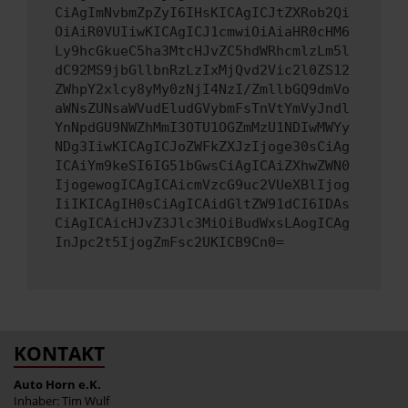
CiAgImNvbmZpZyI6IHsKICAgICJtZXRob2Qi
OiAiR0VUIiwKICAgICJ1cmwiOiAiaHR0cHM6
Ly9hcGkueC5ha3MtcHJvZC5hdWRhcmlzLm5l
dC92MS9jbGllbnRzLzIxMjQvd2Vic2l0ZS12
ZWhpY2xlcy8yMy0zNjI4NzI/ZmllbGQ9dmVo
aWNsZUNsaWVudEludGVybmFsTnVtYmVyJndl
YnNpdGU9NWZhMmI3OTU1OGZmMzU1NDIwMWYy
NDg3IiwKICAgICJoZWFkZXJzIjoge30sCiAg
ICAiYm9keSI6IG51bGwsCiAgICAiZXhwZWN0
IjogewogICAgICAicmVzcG9uc2VUeXBlIjog
IiIKICAgIH0sCiAgICAidGltZW91dCI6IDAs
CiAgICAicHJvZ3Jlc3MiOiBudWxsLAogICAg
InJpc2t5IjogZmFsc2UKICB9Cn0=
KONTAKT
Auto Horn e.K.
Inhaber: Tim Wulf