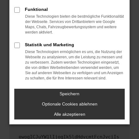
Fenster?
Funktional
Starte dein Gerät neu.
Diese Technologien bieten die bestmögliche Funktionalität
Das kann manchmal helfen, vorübergehende
der Webseite. Services von Drittanbietern wie Google
Maps, Chats, Fahrzeugbewertungssystem und weitere
Probleme zu beheben.
werden aktiviert.
Stelle sicher, dass dein Browser und dein
Betriebssystem auf dem neuesten Stand
Statistik und Marketing
sind.
Diese Technologien ermöglichen es uns, die Nutzung der
Webseite zu analysieren, um die Leistung zu messen und
Veraltete Software birgt nicht nur ein
zu verbessern. Zudem werden Technologien eingesetzt,
Sicherheitsrisiko, sondern kann auch dazu
die von dritten Werbetreibenden verwendet werden, um
führen, dass bestimmte Funktionen nicht mehr
Sie auf anderen Webseiten zu verfolgen und um Anzeigen
unterstützt werden.
zu schalten, die für Ihre Interessen relevant sind.
Wende dich an den Webseitenbetreiber.
Speichern
Wenn du alle oben genannten Schritte versucht
hast, kontaktiere uns bitte. Wir werden
Optionale Cookies ablehnen
versuchen, das Problem zu beheben. Du kannst
Alle akzeptieren
uns diesen Text schicken, um uns bei der
Fehlersuche zu unterstützen:
ewogICJuYW1lIjogIk5ldHdvcmtFcnJvciIs