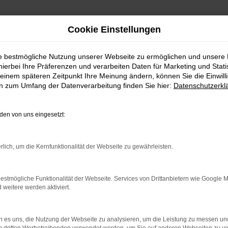
Cookie Einstellungen
ie bestmögliche Nutzung unserer Webseite zu ermöglichen und unsere
hierbei Ihre Präferenzen und verarbeiten Daten für Marketing und Stati
einem späteren Zeitpunkt Ihre Meinung ändern, können Sie die Einwillig
en zum Umfang der Datenverarbeitung finden Sie hier:
Datenschutzerkl
en von uns eingesetzt:
indung.
hine?
rlich, um die Kernfunktionalität der Webseite zu gewährleisten.
aden bestimmter Seiten verhindern. Funktioniert die Seite in e
estmögliche Funktionalität der Webseite. Services von Drittanbietern wie Google 
eitere werden aktiviert.
 zu beheben.
bssystem auf dem neuesten Stand sind.
 es uns, die Nutzung der Webseite zu analysieren, um die Leistung zu messen u
ko, sondern kann auch dazu führen, dass bestimmte Funktionen nic