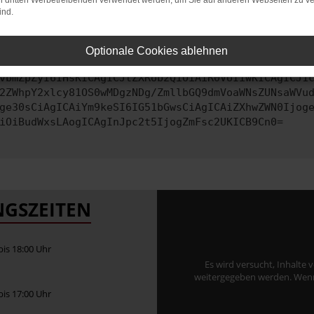
on dritten Werbetreibenden verwendet werden, um Sie auf anderen Webseiten zu ve
ind.
ontaktiere uns bitte. Wir werden versuchen, das Problem zu behe
Optionale Cookies ablehnen
vbmZpZyI6IHsKICAgICJtZXRob2QiOiAiR0VUIiwKICAgICJ1
2ZWhpY2xlcy81OS0wMDgzNDg/ZmllbGQ9dmVoaWNsZUNsaWVu
ge30sCiAgICAiYm9keSI6IG51bGwsCiAgICAiZXhwZWN0Ijog
iOiBudWxsLAogICAgInJpc2t5IjogZmFsc2UKICB9Cn0=
GSZEITEN
 bis 18:00 Uhr
Es wird versucht, Inhalte 
weitergegeben werden. Wenn S
 bis 17:00 Uhr