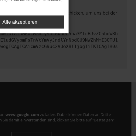
rfolgen und um Anzeigen zu schalten,
ben. Du kannst uns diesen Text schicken, um uns bei der
Alle akzeptieren
cmwiOiAiaHR0cHM6Ly9hcGkueC5ha3MtcHJvZC5hdWRh
dEludGVybmFsTnVtYmVyJndlYnNpdGU9NWZhMmI3OTU1
ewogICAgICAicmVzcG9uc2VUeXBlIjogIiIKICAgIH0s
von
www.google.com
zu laden. Dabei können Daten an Dritte
ie damit einverstanden sind, klicken Sie bitte auf "Bestätigen".