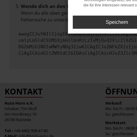
Technologien eingesetzt, die v
Wende dich an den Webseitenbetreiber.
die für Ihre Interessen relevant s
Wenn du alle oben genannten Schritte versucht hast, k
Fehlersuche zu unterstützen:
Speichern
ewogICJuYW1lIjogIk5ldHdvcmtFcnJvciIsCiAgImN
cmlzLm5ldC92MS9jbGllbnRzLzIxMjQvd2Vic2l0ZS1
OGZmMzU1NDIwMWYyNDg3IiwKICAgICJoZWFkZXJzIjo
CiAgICAidGltZW91dCI6IDAsCiAgICAicHJvZ3Jlc3M
KONTAKT
ÖFFNUN
Auto Horn e.K.
Verkauf:
Inhaber: Tim Wulf
Mo. bis Fr.: 09:00
Am Nordkreuz 10
Sa.: geschlossen
26180 Rastede
Werkstatt
Mo. bis Fr.: 08:00
Tel.:
+49 4402 939 47 80
Sa.: geschlossen
E-Mail:
info@horn-auto.de