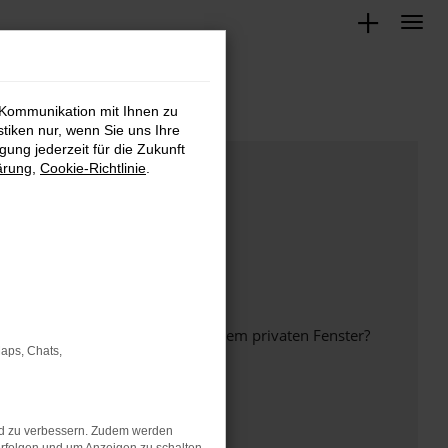
 Kommunikation mit Ihnen zu
stiken nur, wenn Sie uns Ihre
ung jederzeit für die Zukunft
ärung
,
Cookie-Richtlinie
.
inem anderen Browser oder in einem privaten Fenster?
Maps, Chats,
nd zu verbessern. Zudem werden
ht mehr unterstützt werden.