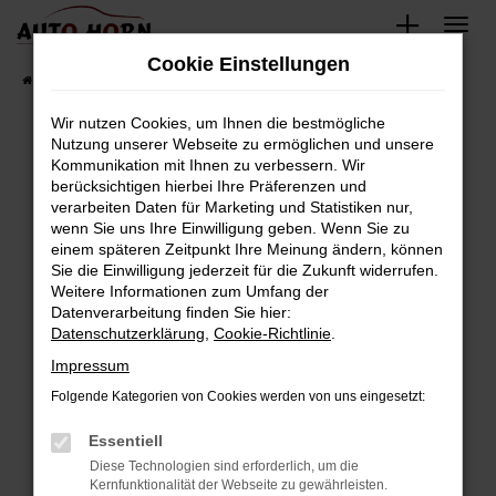
Zum
Hauptinhalt
Cookie Einstellungen
springen
Startseite
Fahrzeugverkauf
Fahrzeugbestand
Wir nutzen Cookies, um Ihnen die bestmögliche
Nutzung unserer Webseite zu ermöglichen und unsere
Kommunikation mit Ihnen zu verbessern. Wir
Fehler: Network Error
berücksichtigen hierbei Ihre Präferenzen und
verarbeiten Daten für Marketing und Statistiken nur,
Beim Laden ist ein Fehler aufgetreten.
wenn Sie uns Ihre Einwilligung geben. Wenn Sie zu
Hier sind ein paar Tipps, die dir helfen können:
einem späteren Zeitpunkt Ihre Meinung ändern, können
Sie die Einwilligung jederzeit für die Zukunft widerrufen.
Überprüfe deine Firewall und deine
Weitere Informationen zum Umfang der
Internetverbindung.
Datenverarbeitung finden Sie hier:
Datenschutzerklärung
,
Cookie-Richtlinie
.
Laden andere Webseiten, zum Beispiel deine
Suchmaschine?
Impressum
Prüfe deine Browsererweiterungen.
Folgende Kategorien von Cookies werden von uns eingesetzt:
Manche Erweiterungen, wie Werbeblocker,
Essentiell
können das Laden bestimmter Seiten
verhindern. Funktioniert die Seite in einem
Diese Technologien sind erforderlich, um die
Kernfunktionalität der Webseite zu gewährleisten.
anderen Browser oder in einem privaten