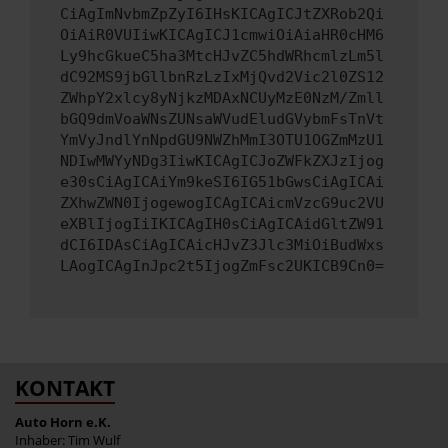
CiAgImNvbmZpZyI6IHsKICAgICJtZXRob2Qi
OiAiR0VUIiwKICAgICJ1cmwiOiAiaHR0cHM6
Ly9hcGkueC5ha3MtcHJvZC5hdWRhcmlzLm5l
dC92MS9jbGllbnRzLzIxMjQvd2Vic2l0ZS12
ZWhpY2xlcy8yNjkzMDAxNCUyMzE0NzM/Zmll
bGQ9dmVoaWNsZUNsaWVudEludGVybmFsTnVt
YmVyJndlYnNpdGU9NWZhMmI3OTU1OGZmMzU1
NDIwMWYyNDg3IiwKICAgICJoZWFkZXJzIjog
e30sCiAgICAiYm9keSI6IG51bGwsCiAgICAi
ZXhwZWN0IjogewogICAgICAicmVzcG9uc2VU
eXBlIjogIiIKICAgIH0sCiAgICAidGltZW91
dCI6IDAsCiAgICAicHJvZ3Jlc3MiOiBudWxs
LAogICAgInJpc2t5IjogZmFsc2UKICB9Cn0=
KONTAKT
Auto Horn e.K.
Inhaber: Tim Wulf