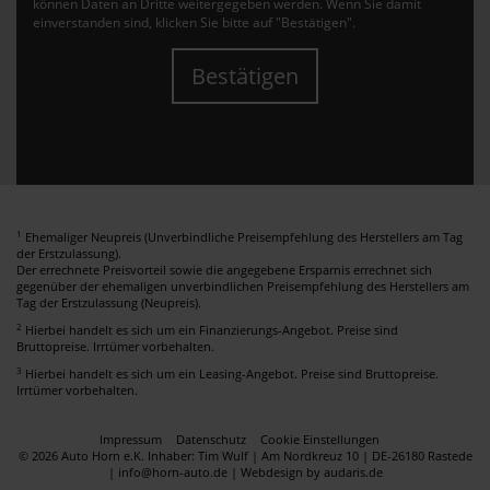
können Daten an Dritte weitergegeben werden. Wenn Sie damit
einverstanden sind, klicken Sie bitte auf "Bestätigen".
Bestätigen
1
Ehemaliger Neupreis (Unverbindliche Preisempfehlung des Herstellers am Tag
der Erstzulassung).
Der errechnete Preisvorteil sowie die angegebene Ersparnis errechnet sich
gegenüber der ehemaligen unverbindlichen Preisempfehlung des Herstellers am
Tag der Erstzulassung (Neupreis).
2
Hierbei handelt es sich um ein Finanzierungs-Angebot. Preise sind
Bruttopreise. Irrtümer vorbehalten.
3
Hierbei handelt es sich um ein Leasing-Angebot. Preise sind Bruttopreise.
Irrtümer vorbehalten.
Impressum
Datenschutz
Cookie Einstellungen
© 2026 Auto Horn e.K. Inhaber: Tim Wulf | Am Nordkreuz 10 | DE-26180 Rastede
| info@horn-auto.de |
Webdesign by audaris.de