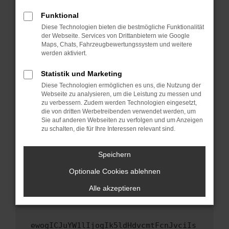
Fenster?
Funktional
Starte dein Gerät neu.
Diese Technologien bieten die bestmögliche Funktionalität
Das kann manchmal helfen, vorübergehende
der Webseite. Services von Drittanbietern wie Google
Maps, Chats, Fahrzeugbewertungssystem und weitere
Probleme zu beheben.
werden aktiviert.
Stelle sicher, dass dein Browser und dein
Betriebssystem auf dem neuesten Stand
Statistik und Marketing
sind.
Diese Technologien ermöglichen es uns, die Nutzung der
Webseite zu analysieren, um die Leistung zu messen und
Veraltete Software birgt nicht nur ein
zu verbessern. Zudem werden Technologien eingesetzt,
Sicherheitsrisiko, sondern kann auch dazu
die von dritten Werbetreibenden verwendet werden, um
führen, dass bestimmte Funktionen nicht mehr
Sie auf anderen Webseiten zu verfolgen und um Anzeigen
unterstützt werden.
zu schalten, die für Ihre Interessen relevant sind.
Wende dich an den Webseitenbetreiber.
Speichern
Wenn du alle oben genannten Schritte versucht
hast, kontaktiere uns bitte. Wir werden
Optionale Cookies ablehnen
versuchen, das Problem zu beheben. Du kannst
Alle akzeptieren
uns diesen Text schicken, um uns bei der
Fehlersuche zu unterstützen:
ewogICJuYW1lIjogIk5ldHdvcmtFcnJvciIs