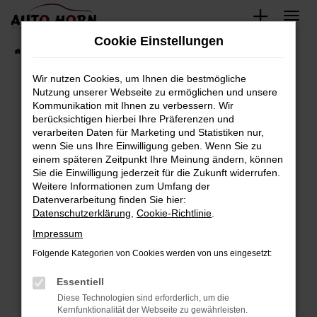
Zum
Hauptinhalt
Cookie Einstellungen
springen
Startseite
Fahrzeugverkauf
Fahrzeugbestand
Wir nutzen Cookies, um Ihnen die bestmögliche
Nutzung unserer Webseite zu ermöglichen und unsere
Kommunikation mit Ihnen zu verbessern. Wir
Fehler: Network Error
berücksichtigen hierbei Ihre Präferenzen und
verarbeiten Daten für Marketing und Statistiken nur,
Beim Laden ist ein Fehler aufgetreten.
wenn Sie uns Ihre Einwilligung geben. Wenn Sie zu
Hier sind ein paar Tipps, die dir helfen können:
einem späteren Zeitpunkt Ihre Meinung ändern, können
Sie die Einwilligung jederzeit für die Zukunft widerrufen.
Überprüfe deine Firewall und deine
Weitere Informationen zum Umfang der
Internetverbindung.
Datenverarbeitung finden Sie hier:
Datenschutzerklärung
,
Cookie-Richtlinie
.
Laden andere Webseiten, zum Beispiel deine
Suchmaschine?
Impressum
Prüfe deine Browsererweiterungen.
Folgende Kategorien von Cookies werden von uns eingesetzt:
Manche Erweiterungen, wie Werbeblocker,
Essentiell
können das Laden bestimmter Seiten
verhindern. Funktioniert die Seite in einem
Diese Technologien sind erforderlich, um die
Kernfunktionalität der Webseite zu gewährleisten.
anderen Browser oder in einem privaten