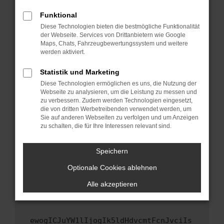
Fenster?
Funktional
Starte dein Gerät neu.
Diese Technologien bieten die bestmögliche Funktionalität
Das kann manchmal helfen, vorübergehende
der Webseite. Services von Drittanbietern wie Google
Maps, Chats, Fahrzeugbewertungssystem und weitere
Probleme zu beheben.
werden aktiviert.
Stelle sicher, dass dein Browser und dein
Betriebssystem auf dem neuesten Stand
Statistik und Marketing
sind.
Diese Technologien ermöglichen es uns, die Nutzung der
Webseite zu analysieren, um die Leistung zu messen und
Veraltete Software birgt nicht nur ein
zu verbessern. Zudem werden Technologien eingesetzt,
Sicherheitsrisiko, sondern kann auch dazu
die von dritten Werbetreibenden verwendet werden, um
führen, dass bestimmte Funktionen nicht mehr
Sie auf anderen Webseiten zu verfolgen und um Anzeigen
unterstützt werden.
zu schalten, die für Ihre Interessen relevant sind.
Wende dich an den Webseitenbetreiber.
Speichern
Wenn du alle oben genannten Schritte versucht
hast, kontaktiere uns bitte. Wir werden
Optionale Cookies ablehnen
versuchen, das Problem zu beheben. Du kannst
Alle akzeptieren
uns diesen Text schicken, um uns bei der
Fehlersuche zu unterstützen:
ewogICJuYW1lIjogIk5ldHdvcmtFcnJvciIs