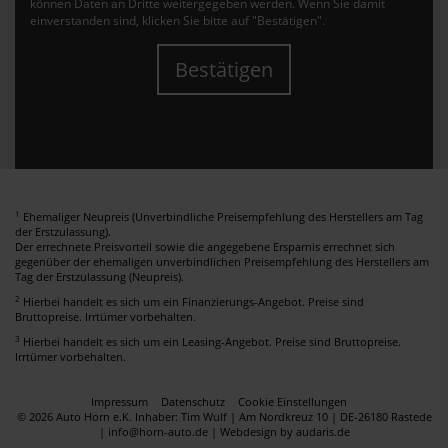
können Daten an Dritte weitergegeben werden. Wenn Sie damit
einverstanden sind, klicken Sie bitte auf "Bestätigen".
Bestätigen
1
Ehemaliger Neupreis (Unverbindliche Preisempfehlung des Herstellers am Tag
der Erstzulassung).
Der errechnete Preisvorteil sowie die angegebene Ersparnis errechnet sich
gegenüber der ehemaligen unverbindlichen Preisempfehlung des Herstellers am
Tag der Erstzulassung (Neupreis).
2
Hierbei handelt es sich um ein Finanzierungs-Angebot. Preise sind
Bruttopreise. Irrtümer vorbehalten.
3
Hierbei handelt es sich um ein Leasing-Angebot. Preise sind Bruttopreise.
Irrtümer vorbehalten.
Impressum
Datenschutz
Cookie Einstellungen
© 2026 Auto Horn e.K. Inhaber: Tim Wulf | Am Nordkreuz 10 | DE-26180 Rastede
| info@horn-auto.de |
Webdesign by audaris.de