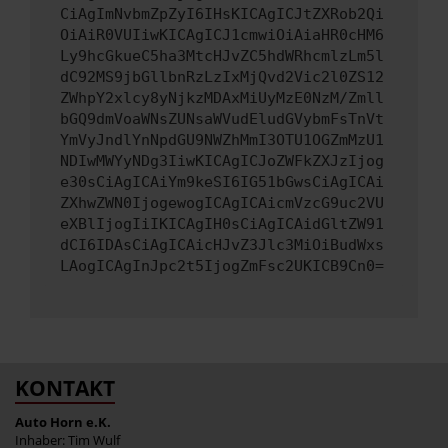
CiAgImNvbmZpZyI6IHsKICAgICJtZXRob2Qi
OiAiR0VUIiwKICAgICJ1cmwiOiAiaHR0cHM6
Ly9hcGkueC5ha3MtcHJvZC5hdWRhcmlzLm5l
dC92MS9jbGllbnRzLzIxMjQvd2Vic2l0ZS12
ZWhpY2xlcy8yNjkzMDAxMiUyMzE0NzM/Zmll
bGQ9dmVoaWNsZUNsaWVudEludGVybmFsTnVt
YmVyJndlYnNpdGU9NWZhMmI3OTU1OGZmMzU1
NDIwMWYyNDg3IiwKICAgICJoZWFkZXJzIjog
e30sCiAgICAiYm9keSI6IG51bGwsCiAgICAi
ZXhwZWN0IjogewogICAgICAicmVzcG9uc2VU
eXBlIjogIiIKICAgIH0sCiAgICAidGltZW91
dCI6IDAsCiAgICAicHJvZ3Jlc3MiOiBudWxs
LAogICAgInJpc2t5IjogZmFsc2UKICB9Cn0=
KONTAKT
Auto Horn e.K.
Inhaber: Tim Wulf