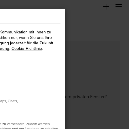
 Kommunikation mit Ihnen zu
stiken nur, wenn Sie uns Ihre
ung jederzeit für die Zukunft
ärung
,
Cookie-Richtlinie
.
inem anderen Browser oder in einem privaten Fenster?
Maps, Chats,
nd zu verbessern. Zudem werden
ht mehr unterstützt werden.