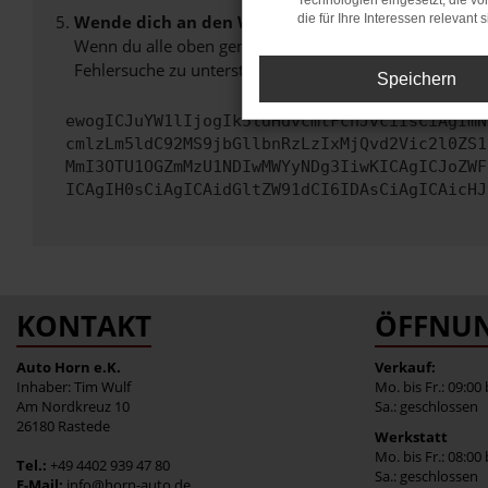
Technologien eingesetzt, die v
Wende dich an den Webseitenbetreiber.
die für Ihre Interessen relevant s
Wenn du alle oben genannten Schritte versucht hast, k
Fehlersuche zu unterstützen:
Speichern
ewogICJuYW1lIjogIk5ldHdvcmtFcnJvciIsCiAgImN
cmlzLm5ldC92MS9jbGllbnRzLzIxMjQvd2Vic2l0ZS1
MmI3OTU1OGZmMzU1NDIwMWYyNDg3IiwKICAgICJoZWF
ICAgIH0sCiAgICAidGltZW91dCI6IDAsCiAgICAicHJ
KONTAKT
ÖFFNUN
Auto Horn e.K.
Verkauf:
Inhaber: Tim Wulf
Mo. bis Fr.: 09:00
Am Nordkreuz 10
Sa.: geschlossen
26180 Rastede
Werkstatt
Mo. bis Fr.: 08:00
Tel.:
+49 4402 939 47 80
Sa.: geschlossen
E-Mail:
info@horn-auto.de