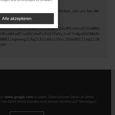
rfolgen und um Anzeigen zu schalten,
ben. Du kannst uns diesen Text schicken, um uns bei der
Alle akzeptieren
cmwiOiAiaHR0cHM6Ly9hcGkueC5ha3MtcHJvZC5hdWRh
ZUNsaWVudEludGVybmFsTnVtYmVyJndlYnNpdGU9NWZh
ZWN0IjogewogICAgICAicmVzcG9uc2VUeXBlIjogIiIK
Cn0=
von
www.google.com
zu laden. Dabei können Daten an Dritte
ie damit einverstanden sind, klicken Sie bitte auf "Bestätigen".