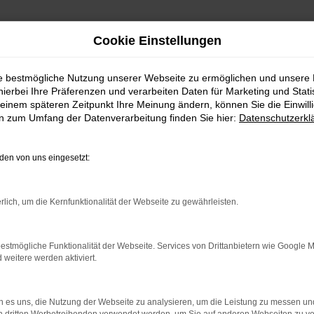
Cookie Einstellungen
ie bestmögliche Nutzung unserer Webseite zu ermöglichen und unsere
hierbei Ihre Präferenzen und verarbeiten Daten für Marketing und Stati
einem späteren Zeitpunkt Ihre Meinung ändern, können Sie die Einwillig
en zum Umfang der Datenverarbeitung finden Sie hier:
Datenschutzerkl
en von uns eingesetzt:
indung.
hine?
rlich, um die Kernfunktionalität der Webseite zu gewährleisten.
aden bestimmter Seiten verhindern. Funktioniert die Seite in e
estmögliche Funktionalität der Webseite. Services von Drittanbietern wie Google 
eitere werden aktiviert.
 zu beheben.
bssystem auf dem neuesten Stand sind.
 es uns, die Nutzung der Webseite zu analysieren, um die Leistung zu messen u
ko, sondern kann auch dazu führen, dass bestimmte Funktionen nic