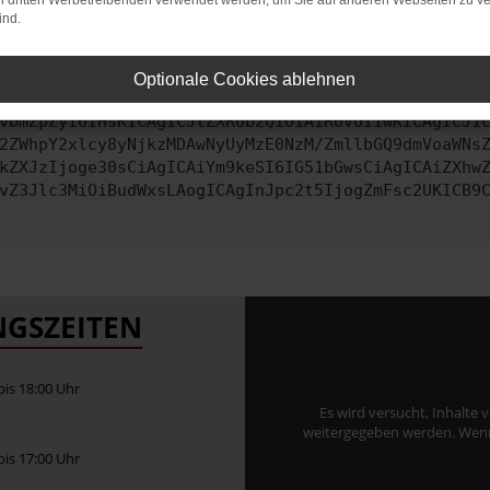
on dritten Werbetreibenden verwendet werden, um Sie auf anderen Webseiten zu ve
ind.
ontaktiere uns bitte. Wir werden versuchen, das Problem zu behe
Optionale Cookies ablehnen
vbmZpZyI6IHsKICAgICJtZXRob2QiOiAiR0VUIiwKICAgICJ1
2ZWhpY2xlcy8yNjkzMDAwNyUyMzE0NzM/ZmllbGQ9dmVoaWNs
kZXJzIjoge30sCiAgICAiYm9keSI6IG51bGwsCiAgICAiZXhw
vZ3Jlc3MiOiBudWxsLAogICAgInJpc2t5IjogZmFsc2UKICB9
GSZEITEN
 bis 18:00 Uhr
Es wird versucht, Inhalte 
weitergegeben werden. Wenn S
 bis 17:00 Uhr