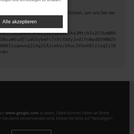
rfolgen und um Anzeigen zu schalten,
ben. Du kannst uns diesen Text schicken, um uns bei der
Alle akzeptieren
cmwiOiAiaHR0cHM6Ly9hcGkueC5ha3MtcHJvZC5hdWRh
ZUNsaWVudEludGVybmFsTnVtYmVyJndlYnNpdGU9NWZh
ZWN0IjogewogICAgICAicmVzcG9uc2VUeXBlIjogIiIK
Cn0=
von
www.google.com
zu laden. Dabei können Daten an Dritte
ie damit einverstanden sind, klicken Sie bitte auf "Bestätigen".