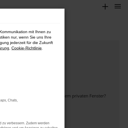
 Kommunikation mit Ihnen zu
stiken nur, wenn Sie uns Ihre
ung jederzeit für die Zukunft
ärung
,
Cookie-Richtlinie
.
inem anderen Browser oder in einem privaten Fenster?
Maps, Chats,
nd zu verbessern. Zudem werden
ht mehr unterstützt werden.