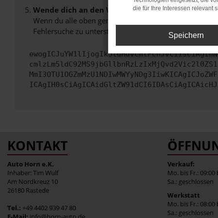
Technologien eingesetzt, die v
Wende dich an den Webseitenbetreiber.
die für Ihre Interessen relevant s
Wenn du alle oben genannten Schritte versucht hast, k
Fehlersuche zu unterstützen:
Speichern
ewogICJuYW1lIjogIk5ldHdvcmtFcnJvciIsCiAgImN
cmlzLm5ldC92MS9jbGllbnRzLzIxMjQvd2Vic2l0ZS1
MmI3OTU1OGZmMzU1NDIwMWYyNDg3IiwKICAgICJoZWF
ICAgIH0sCiAgICAidGltZW91dCI6IDAsCiAgICAicHJ
KONTAKT
ÖFFNUN
Auto Horn e.K.
Verkauf:
Inhaber: Tim Wulf
Mo. bis Fr.: 09:00
Am Nordkreuz 10
Sa.: geschlossen
26180 Rastede
Werkstatt
Mo. bis Fr.: 08:00
Tel.:
+49 4402 939 47 80
Sa.: geschlossen
E-Mail:
info@horn-auto.de