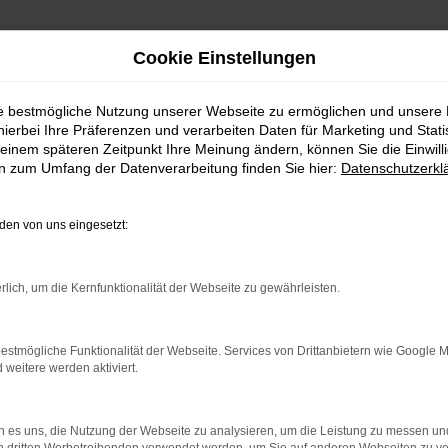
Cookie Einstellungen
ie bestmögliche Nutzung unserer Webseite zu ermöglichen und unsere
hierbei Ihre Präferenzen und verarbeiten Daten für Marketing und Stati
einem späteren Zeitpunkt Ihre Meinung ändern, können Sie die Einwillig
en zum Umfang der Datenverarbeitung finden Sie hier:
Datenschutzerkl
en von uns eingesetzt:
indung.
hine?
rlich, um die Kernfunktionalität der Webseite zu gewährleisten.
aden bestimmter Seiten verhindern. Funktioniert die Seite in e
estmögliche Funktionalität der Webseite. Services von Drittanbietern wie Google 
eitere werden aktiviert.
 zu beheben.
bssystem auf dem neuesten Stand sind.
 es uns, die Nutzung der Webseite zu analysieren, um die Leistung zu messen u
ko, sondern kann auch dazu führen, dass bestimmte Funktionen nic