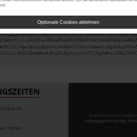
on dritten Werbetreibenden verwendet werden, um Sie auf anderen Webseiten zu ve
ind.
ontaktiere uns bitte. Wir werden versuchen, das Problem zu behe
Optionale Cookies ablehnen
vbmZpZyI6IHsKICAgICJtZXRob2QiOiAiR0VUIiwKICAgICJ1
2ZWhpY2xlcy8yNjkzMDAwMSUyMzE0NzM/ZmllbGQ9dmVoaWNs
kZXJzIjoge30sCiAgICAiYm9keSI6IG51bGwsCiAgICAiZXhw
vZ3Jlc3MiOiBudWxsLAogICAgInJpc2t5IjogZmFsc2UKICB9
GSZEITEN
 bis 18:00 Uhr
Es wird versucht, Inhalte 
weitergegeben werden. Wenn S
 bis 17:00 Uhr