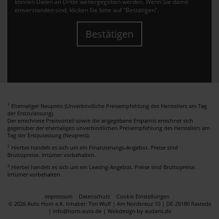
können Daten an Dritte weitergegeben werden. Wenn Sie damit
einverstanden sind, klicken Sie bitte auf "Bestätigen".
Bestätigen
1
Ehemaliger Neupreis (Unverbindliche Preisempfehlung des Herstellers am Tag
der Erstzulassung).
Der errechnete Preisvorteil sowie die angegebene Ersparnis errechnet sich
gegenüber der ehemaligen unverbindlichen Preisempfehlung des Herstellers am
Tag der Erstzulassung (Neupreis).
2
Hierbei handelt es sich um ein Finanzierungs-Angebot. Preise sind
Bruttopreise. Irrtümer vorbehalten.
3
Hierbei handelt es sich um ein Leasing-Angebot. Preise sind Bruttopreise.
Irrtümer vorbehalten.
Impressum
Datenschutz
Cookie Einstellungen
© 2026 Auto Horn e.K. Inhaber: Tim Wulf | Am Nordkreuz 10 | DE-26180 Rastede
| info@horn-auto.de |
Webdesign by audaris.de