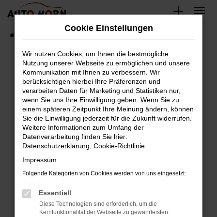
Zum
Hauptinhalt
Cookie Einstellungen
springen
Startseite
Fahrzeugverkauf
Fahrzeugbestand
Wir nutzen Cookies, um Ihnen die bestmögliche
Nutzung unserer Webseite zu ermöglichen und unsere
Kommunikation mit Ihnen zu verbessern. Wir
Fehler: Network Error
berücksichtigen hierbei Ihre Präferenzen und
verarbeiten Daten für Marketing und Statistiken nur,
Beim Laden ist ein Fehler aufgetreten.
wenn Sie uns Ihre Einwilligung geben. Wenn Sie zu
Hier sind ein paar Tipps, die dir helfen können:
einem späteren Zeitpunkt Ihre Meinung ändern, können
Sie die Einwilligung jederzeit für die Zukunft widerrufen.
Überprüfe deine Firewall und deine
Weitere Informationen zum Umfang der
Internetverbindung.
Datenverarbeitung finden Sie hier:
Datenschutzerklärung
,
Cookie-Richtlinie
.
Laden andere Webseiten, zum Beispiel deine
Suchmaschine?
Impressum
Prüfe deine Browsererweiterungen.
Folgende Kategorien von Cookies werden von uns eingesetzt:
Manche Erweiterungen, wie Werbeblocker,
Essentiell
können das Laden bestimmter Seiten
verhindern. Funktioniert die Seite in einem
Diese Technologien sind erforderlich, um die
Kernfunktionalität der Webseite zu gewährleisten.
anderen Browser oder in einem privaten