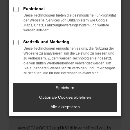
Fenster?
Funktional
Starte dein Gerät neu.
Diese Technologien bieten die bestmögliche Funktionalität
Das kann manchmal helfen, vorübergehende
der Webseite. Services von Drittanbietern wie Google
Maps, Chats, Fahrzeugbewertungssystem und weitere
Probleme zu beheben.
werden aktiviert.
Stelle sicher, dass dein Browser und dein
Betriebssystem auf dem neuesten Stand
Statistik und Marketing
sind.
Diese Technologien ermöglichen es uns, die Nutzung der
Webseite zu analysieren, um die Leistung zu messen und
Veraltete Software birgt nicht nur ein
zu verbessern. Zudem werden Technologien eingesetzt,
Sicherheitsrisiko, sondern kann auch dazu
die von dritten Werbetreibenden verwendet werden, um
führen, dass bestimmte Funktionen nicht mehr
Sie auf anderen Webseiten zu verfolgen und um Anzeigen
unterstützt werden.
zu schalten, die für Ihre Interessen relevant sind.
Wende dich an den Webseitenbetreiber.
Speichern
Wenn du alle oben genannten Schritte versucht
hast, kontaktiere uns bitte. Wir werden
Optionale Cookies ablehnen
versuchen, das Problem zu beheben. Du kannst
Alle akzeptieren
uns diesen Text schicken, um uns bei der
Fehlersuche zu unterstützen:
ewogICJuYW1lIjogIk5ldHdvcmtFcnJvciIs