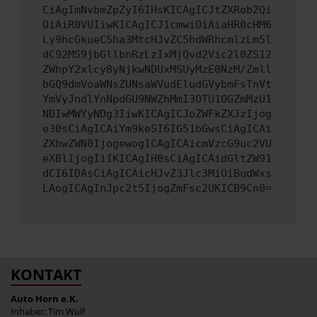
CiAgImNvbmZpZyI6IHsKICAgICJtZXRob2Qi
OiAiR0VUIiwKICAgICJ1cmwiOiAiaHR0cHM6
Ly9hcGkueC5ha3MtcHJvZC5hdWRhcmlzLm5l
dC92MS9jbGllbnRzLzIxMjQvd2Vic2l0ZS12
ZWhpY2xlcy8yNjkwNDUxMSUyMzE0NzM/Zmll
bGQ9dmVoaWNsZUNsaWVudEludGVybmFsTnVt
YmVyJndlYnNpdGU9NWZhMmI3OTU1OGZmMzU1
NDIwMWYyNDg3IiwKICAgICJoZWFkZXJzIjog
e30sCiAgICAiYm9keSI6IG51bGwsCiAgICAi
ZXhwZWN0IjogewogICAgICAicmVzcG9uc2VU
eXBlIjogIiIKICAgIH0sCiAgICAidGltZW91
dCI6IDAsCiAgICAicHJvZ3Jlc3MiOiBudWxs
LAogICAgInJpc2t5IjogZmFsc2UKICB9Cn0=
KONTAKT
Auto Horn e.K.
Inhaber: Tim Wulf