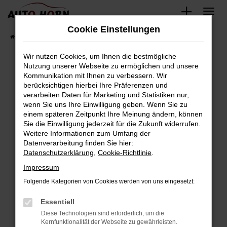
Zum
Hauptinhalt
Cookie Einstellungen
springen
Startseite
Fahrzeugverkauf
Fahrzeugbestand
Wir nutzen Cookies, um Ihnen die bestmögliche
Nutzung unserer Webseite zu ermöglichen und unsere
Kommunikation mit Ihnen zu verbessern. Wir
Fehler: Network Error
berücksichtigen hierbei Ihre Präferenzen und
verarbeiten Daten für Marketing und Statistiken nur,
Beim Laden ist ein Fehler aufgetreten.
wenn Sie uns Ihre Einwilligung geben. Wenn Sie zu
Hier sind ein paar Tipps, die dir helfen können:
einem späteren Zeitpunkt Ihre Meinung ändern, können
Sie die Einwilligung jederzeit für die Zukunft widerrufen.
Überprüfe deine Firewall und deine
Weitere Informationen zum Umfang der
Internetverbindung.
Datenverarbeitung finden Sie hier:
Datenschutzerklärung
,
Cookie-Richtlinie
.
Laden andere Webseiten, zum Beispiel deine
Suchmaschine?
Impressum
Prüfe deine Browsererweiterungen.
Folgende Kategorien von Cookies werden von uns eingesetzt:
Manche Erweiterungen, wie Werbeblocker,
Essentiell
können das Laden bestimmter Seiten
verhindern. Funktioniert die Seite in einem
Diese Technologien sind erforderlich, um die
Kernfunktionalität der Webseite zu gewährleisten.
anderen Browser oder in einem privaten