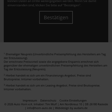
können Daten an Dritte weitergegeben werden. Wenn Sie damit
einverstanden sind, klicken Sie bitte auf "Bestätigen".
Bestätigen
1
Ehemaliger Neupreis (Unverbindliche Preisempfehlung des Herstellers am Tag
der Erstzulassung).
Der errechnete Preisvorteil sowie die angegebene Ersparnis errechnet sich
gegenüber der ehemaligen unverbindlichen Preisempfehlung des Herstellers am
Tag der Erstzulassung (Neupreis).
2
Hierbei handelt es sich um ein Finanzierungs-Angebot. Preise sind
Bruttopreise. Irrtümer vorbehalten.
3
Hierbei handelt es sich um ein Leasing-Angebot. Preise sind Bruttopreise.
Irrtümer vorbehalten.
Impressum
Datenschutz
Cookie Einstellungen
© 2026 Auto Horn e.K. Inhaber: Tim Wulf | Am Nordkreuz 10 | DE-26180 Rastede
| info@horn-auto.de |
Webdesign by audaris.de