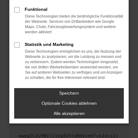
Fenster?
Funktional
Starte dein Gerät neu.
Diese Technologien bieten die bestmögliche Funktionalität
Das kann manchmal helfen, vorübergehende
der Webseite. Services von Drittanbietern wie Google
Maps, Chats, Fahrzeugbewertungssystem und weitere
Probleme zu beheben.
werden aktiviert.
Stelle sicher, dass dein Browser und dein
Betriebssystem auf dem neuesten Stand
Statistik und Marketing
sind.
Diese Technologien ermöglichen es uns, die Nutzung der
Webseite zu analysieren, um die Leistung zu messen und
Veraltete Software birgt nicht nur ein
zu verbessern. Zudem werden Technologien eingesetzt,
Sicherheitsrisiko, sondern kann auch dazu
die von dritten Werbetreibenden verwendet werden, um
führen, dass bestimmte Funktionen nicht mehr
Sie auf anderen Webseiten zu verfolgen und um Anzeigen
unterstützt werden.
zu schalten, die für Ihre Interessen relevant sind.
Wende dich an den Webseitenbetreiber.
Speichern
Wenn du alle oben genannten Schritte versucht
hast, kontaktiere uns bitte. Wir werden
Optionale Cookies ablehnen
versuchen, das Problem zu beheben. Du kannst
Alle akzeptieren
uns diesen Text schicken, um uns bei der
Fehlersuche zu unterstützen:
ewogICJuYW1lIjogIk5ldHdvcmtFcnJvciIs