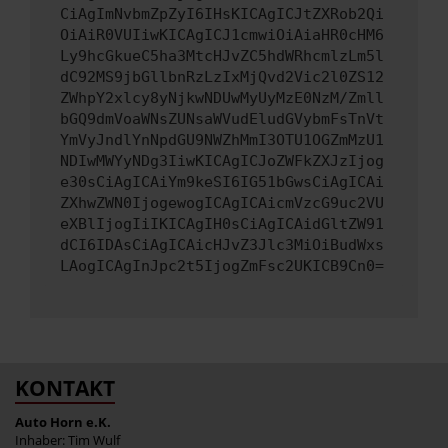
CiAgImNvbmZpZyI6IHsKICAgICJtZXRob2Qi
OiAiR0VUIiwKICAgICJ1cmwiOiAiaHR0cHM6
Ly9hcGkueC5ha3MtcHJvZC5hdWRhcmlzLm5l
dC92MS9jbGllbnRzLzIxMjQvd2Vic2l0ZS12
ZWhpY2xlcy8yNjkwNDUwMyUyMzE0NzM/Zmll
bGQ9dmVoaWNsZUNsaWVudEludGVybmFsTnVt
YmVyJndlYnNpdGU9NWZhMmI3OTU1OGZmMzU1
NDIwMWYyNDg3IiwKICAgICJoZWFkZXJzIjog
e30sCiAgICAiYm9keSI6IG51bGwsCiAgICAi
ZXhwZWN0IjogewogICAgICAicmVzcG9uc2VU
eXBlIjogIiIKICAgIH0sCiAgICAidGltZW91
dCI6IDAsCiAgICAicHJvZ3Jlc3MiOiBudWxs
LAogICAgInJpc2t5IjogZmFsc2UKICB9Cn0=
KONTAKT
Auto Horn e.K.
Inhaber: Tim Wulf