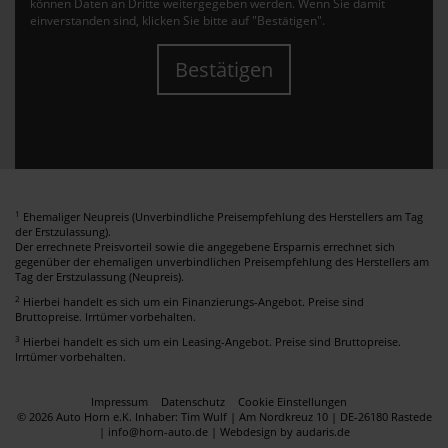
können Daten an Dritte weitergegeben werden. Wenn Sie damit
einverstanden sind, klicken Sie bitte auf "Bestätigen".
Bestätigen
1
Ehemaliger Neupreis (Unverbindliche Preisempfehlung des Herstellers am Tag
der Erstzulassung).
Der errechnete Preisvorteil sowie die angegebene Ersparnis errechnet sich
gegenüber der ehemaligen unverbindlichen Preisempfehlung des Herstellers am
Tag der Erstzulassung (Neupreis).
2
Hierbei handelt es sich um ein Finanzierungs-Angebot. Preise sind
Bruttopreise. Irrtümer vorbehalten.
3
Hierbei handelt es sich um ein Leasing-Angebot. Preise sind Bruttopreise.
Irrtümer vorbehalten.
Impressum
Datenschutz
Cookie Einstellungen
© 2026 Auto Horn e.K. Inhaber: Tim Wulf | Am Nordkreuz 10 | DE-26180 Rastede
| info@horn-auto.de |
Webdesign by audaris.de