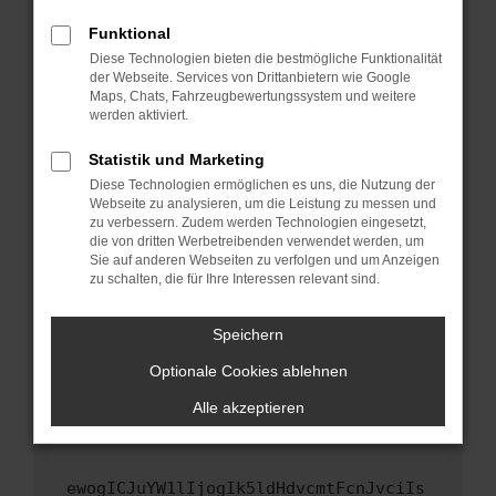
Fenster?
Funktional
Starte dein Gerät neu.
Diese Technologien bieten die bestmögliche Funktionalität
Das kann manchmal helfen, vorübergehende
der Webseite. Services von Drittanbietern wie Google
Maps, Chats, Fahrzeugbewertungssystem und weitere
Probleme zu beheben.
werden aktiviert.
Stelle sicher, dass dein Browser und dein
Betriebssystem auf dem neuesten Stand
Statistik und Marketing
sind.
Diese Technologien ermöglichen es uns, die Nutzung der
Webseite zu analysieren, um die Leistung zu messen und
Veraltete Software birgt nicht nur ein
zu verbessern. Zudem werden Technologien eingesetzt,
Sicherheitsrisiko, sondern kann auch dazu
die von dritten Werbetreibenden verwendet werden, um
führen, dass bestimmte Funktionen nicht mehr
Sie auf anderen Webseiten zu verfolgen und um Anzeigen
unterstützt werden.
zu schalten, die für Ihre Interessen relevant sind.
Wende dich an den Webseitenbetreiber.
Speichern
Wenn du alle oben genannten Schritte versucht
hast, kontaktiere uns bitte. Wir werden
Optionale Cookies ablehnen
versuchen, das Problem zu beheben. Du kannst
Alle akzeptieren
uns diesen Text schicken, um uns bei der
Fehlersuche zu unterstützen:
ewogICJuYW1lIjogIk5ldHdvcmtFcnJvciIs