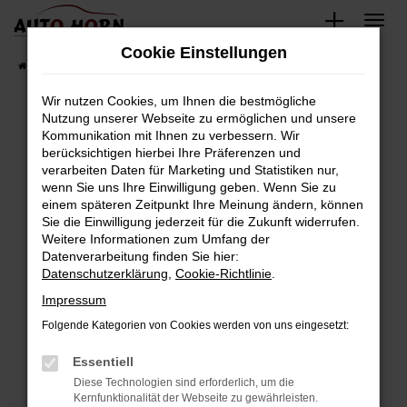
Zum
Hauptinhalt
Cookie Einstellungen
springen
Startseite
Fahrzeugverkauf
Fahrzeugbestand
Wir nutzen Cookies, um Ihnen die bestmögliche
Nutzung unserer Webseite zu ermöglichen und unsere
Kommunikation mit Ihnen zu verbessern. Wir
Fehler: Network Error
berücksichtigen hierbei Ihre Präferenzen und
verarbeiten Daten für Marketing und Statistiken nur,
Beim Laden ist ein Fehler aufgetreten.
wenn Sie uns Ihre Einwilligung geben. Wenn Sie zu
Hier sind ein paar Tipps, die dir helfen können:
einem späteren Zeitpunkt Ihre Meinung ändern, können
Sie die Einwilligung jederzeit für die Zukunft widerrufen.
Überprüfe deine Firewall und deine
Weitere Informationen zum Umfang der
Internetverbindung.
Datenverarbeitung finden Sie hier:
Datenschutzerklärung
,
Cookie-Richtlinie
.
Laden andere Webseiten, zum Beispiel deine
Suchmaschine?
Impressum
Prüfe deine Browsererweiterungen.
Folgende Kategorien von Cookies werden von uns eingesetzt:
Manche Erweiterungen, wie Werbeblocker,
Essentiell
können das Laden bestimmter Seiten
verhindern. Funktioniert die Seite in einem
Diese Technologien sind erforderlich, um die
Kernfunktionalität der Webseite zu gewährleisten.
anderen Browser oder in einem privaten