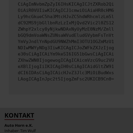
CiAgImNvbmZpZyI6IHsKICAgICJtZXRob2Qi
OiAiR0VUIiwKICAgICJ1cmwiOiAiaHR0cHM6
Ly9hcGkueC5ha3MtcHJvZC5hdWRhcmlzLm5l
dC92MS9jbGllbnRzLzIxMjQvd2Vic2l0ZS12
ZWhpY2xlcy8yNjkwNDAxNyUyMzE0NzM/Zmll
bGQ9dmVoaWNsZUNsaWVudEludGVybmFsTnVt
YmVyJndlYnNpdGU9NWZhMmI3OTU1OGZmMzU1
NDIwMWYyNDg3IiwKICAgICJoZWFkZXJzIjog
e30sCiAgICAiYm9keSI6IG51bGwsCiAgICAi
ZXhwZWN0IjogewogICAgICAicmVzcG9uc2VU
eXBlIjogIiIKICAgIH0sCiAgICAidGltZW91
dCI6IDAsCiAgICAicHJvZ3Jlc3MiOiBudWxs
LAogICAgInJpc2t5IjogZmFsc2UKICB9Cn0=
KONTAKT
Auto Horn e.K.
Inhaber: Tim Wulf