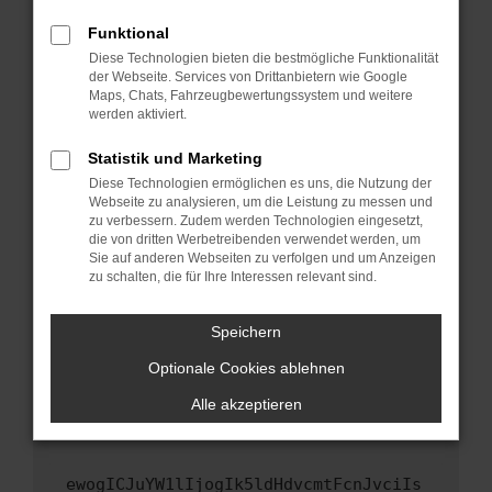
Fenster?
Funktional
Starte dein Gerät neu.
Diese Technologien bieten die bestmögliche Funktionalität
Das kann manchmal helfen, vorübergehende
der Webseite. Services von Drittanbietern wie Google
Maps, Chats, Fahrzeugbewertungssystem und weitere
Probleme zu beheben.
werden aktiviert.
Stelle sicher, dass dein Browser und dein
Betriebssystem auf dem neuesten Stand
Statistik und Marketing
sind.
Diese Technologien ermöglichen es uns, die Nutzung der
Webseite zu analysieren, um die Leistung zu messen und
Veraltete Software birgt nicht nur ein
zu verbessern. Zudem werden Technologien eingesetzt,
Sicherheitsrisiko, sondern kann auch dazu
die von dritten Werbetreibenden verwendet werden, um
führen, dass bestimmte Funktionen nicht mehr
Sie auf anderen Webseiten zu verfolgen und um Anzeigen
unterstützt werden.
zu schalten, die für Ihre Interessen relevant sind.
Wende dich an den Webseitenbetreiber.
Speichern
Wenn du alle oben genannten Schritte versucht
hast, kontaktiere uns bitte. Wir werden
Optionale Cookies ablehnen
versuchen, das Problem zu beheben. Du kannst
Alle akzeptieren
uns diesen Text schicken, um uns bei der
Fehlersuche zu unterstützen:
ewogICJuYW1lIjogIk5ldHdvcmtFcnJvciIs