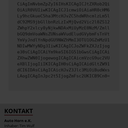
CiAgImNvbmZpZyI6IHsKICAgICJtZXRob2Qi
OiAiR0VUIiwKICAgICJ1cmwiOiAiaHR0cHM6
Ly9hcGkueC5ha3MtcHJvZC5hdWRhcmlzLm5l
dC92MS9jbGllbnRzLzIxMjQvd2Vic2l0ZS12
ZWhpY2xlcy8yNjkwNDAxMiUyMzE0NzM/Zmll
bGQ9dmVoaWNsZUNsaWVudEludGVybmFsTnVt
YmVyJndlYnNpdGU9NWZhMmI3OTU1OGZmMzU1
NDIwMWYyNDg3IiwKICAgICJoZWFkZXJzIjog
e30sCiAgICAiYm9keSI6IG51bGwsCiAgICAi
ZXhwZWN0IjogewogICAgICAicmVzcG9uc2VU
eXBlIjogIiIKICAgIH0sCiAgICAidGltZW91
dCI6IDAsCiAgICAicHJvZ3Jlc3MiOiBudWxs
LAogICAgInJpc2t5IjogZmFsc2UKICB9Cn0=
KONTAKT
Auto Horn e.K.
Inhaber: Tim Wulf