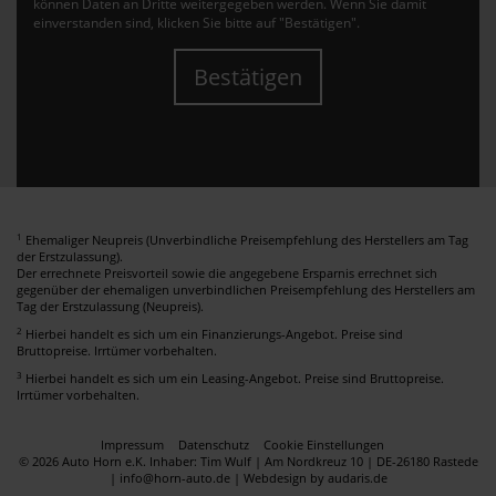
können Daten an Dritte weitergegeben werden. Wenn Sie damit
einverstanden sind, klicken Sie bitte auf "Bestätigen".
Bestätigen
1
Ehemaliger Neupreis (Unverbindliche Preisempfehlung des Herstellers am Tag
der Erstzulassung).
Der errechnete Preisvorteil sowie die angegebene Ersparnis errechnet sich
gegenüber der ehemaligen unverbindlichen Preisempfehlung des Herstellers am
Tag der Erstzulassung (Neupreis).
2
Hierbei handelt es sich um ein Finanzierungs-Angebot. Preise sind
Bruttopreise. Irrtümer vorbehalten.
3
Hierbei handelt es sich um ein Leasing-Angebot. Preise sind Bruttopreise.
Irrtümer vorbehalten.
Impressum
Datenschutz
Cookie Einstellungen
© 2026 Auto Horn e.K. Inhaber: Tim Wulf | Am Nordkreuz 10 | DE-26180 Rastede
| info@horn-auto.de |
Webdesign by audaris.de