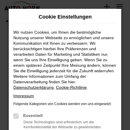
Zum
Hauptinhalt
Cookie Einstellungen
springen
Startseite
Fahrzeugverkauf
Fahrzeugbestand
Wir nutzen Cookies, um Ihnen die bestmögliche
Nutzung unserer Webseite zu ermöglichen und unsere
Kommunikation mit Ihnen zu verbessern. Wir
Fehler: Network Error
berücksichtigen hierbei Ihre Präferenzen und
verarbeiten Daten für Marketing und Statistiken nur,
Beim Laden ist ein Fehler aufgetreten.
wenn Sie uns Ihre Einwilligung geben. Wenn Sie zu
Hier sind ein paar Tipps, die dir helfen können:
einem späteren Zeitpunkt Ihre Meinung ändern, können
Sie die Einwilligung jederzeit für die Zukunft widerrufen.
Überprüfe deine Firewall und deine
Weitere Informationen zum Umfang der
Internetverbindung.
Datenverarbeitung finden Sie hier:
Datenschutzerklärung
,
Cookie-Richtlinie
.
Laden andere Webseiten, zum Beispiel deine
Suchmaschine?
Impressum
Prüfe deine Browsererweiterungen.
Folgende Kategorien von Cookies werden von uns eingesetzt:
Manche Erweiterungen, wie Werbeblocker,
Essentiell
können das Laden bestimmter Seiten
verhindern. Funktioniert die Seite in einem
Diese Technologien sind erforderlich, um die
Kernfunktionalität der Webseite zu gewährleisten.
anderen Browser oder in einem privaten