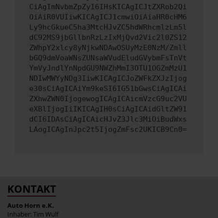
CiAgImNvbmZpZyI6IHsKICAgICJtZXRob2Qi
OiAiR0VUIiwKICAgICJ1cmwiOiAiaHR0cHM6
Ly9hcGkueC5ha3MtcHJvZC5hdWRhcmlzLm5l
dC92MS9jbGllbnRzLzIxMjQvd2Vic2l0ZS12
ZWhpY2xlcy8yNjkwNDAwOSUyMzE0NzM/Zmll
bGQ9dmVoaWNsZUNsaWVudEludGVybmFsTnVt
YmVyJndlYnNpdGU9NWZhMmI3OTU1OGZmMzU1
NDIwMWYyNDg3IiwKICAgICJoZWFkZXJzIjog
e30sCiAgICAiYm9keSI6IG51bGwsCiAgICAi
ZXhwZWN0IjogewogICAgICAicmVzcG9uc2VU
eXBlIjogIiIKICAgIH0sCiAgICAidGltZW91
dCI6IDAsCiAgICAicHJvZ3Jlc3MiOiBudWxs
LAogICAgInJpc2t5IjogZmFsc2UKICB9Cn0=
KONTAKT
Auto Horn e.K.
Inhaber: Tim Wulf