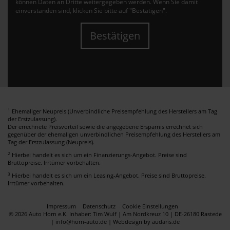
können Daten an Dritte weitergegeben werden. Wenn Sie damit
einverstanden sind, klicken Sie bitte auf "Bestätigen".
Bestätigen
1
Ehemaliger Neupreis (Unverbindliche Preisempfehlung des Herstellers am Tag
der Erstzulassung).
Der errechnete Preisvorteil sowie die angegebene Ersparnis errechnet sich
gegenüber der ehemaligen unverbindlichen Preisempfehlung des Herstellers am
Tag der Erstzulassung (Neupreis).
2
Hierbei handelt es sich um ein Finanzierungs-Angebot. Preise sind
Bruttopreise. Irrtümer vorbehalten.
3
Hierbei handelt es sich um ein Leasing-Angebot. Preise sind Bruttopreise.
Irrtümer vorbehalten.
Impressum
Datenschutz
Cookie Einstellungen
© 2026 Auto Horn e.K. Inhaber: Tim Wulf | Am Nordkreuz 10 | DE-26180 Rastede
| info@horn-auto.de |
Webdesign by audaris.de