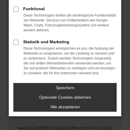
Fenster?
Funktional
Starte dein Gerät neu.
Diese Technologien bieten die bestmögliche Funktionalität
Das kann manchmal helfen, vorübergehende
der Webseite. Services von Drittanbietern wie Google
Maps, Chats, Fahrzeugbewertungssystem und weitere
Probleme zu beheben.
werden aktiviert.
Stelle sicher, dass dein Browser und dein
Betriebssystem auf dem neuesten Stand
Statistik und Marketing
sind.
Diese Technologien ermöglichen es uns, die Nutzung der
Webseite zu analysieren, um die Leistung zu messen und
Veraltete Software birgt nicht nur ein
zu verbessern. Zudem werden Technologien eingesetzt,
Sicherheitsrisiko, sondern kann auch dazu
die von dritten Werbetreibenden verwendet werden, um
führen, dass bestimmte Funktionen nicht mehr
Sie auf anderen Webseiten zu verfolgen und um Anzeigen
unterstützt werden.
zu schalten, die für Ihre Interessen relevant sind.
Wende dich an den Webseitenbetreiber.
Speichern
Wenn du alle oben genannten Schritte versucht
hast, kontaktiere uns bitte. Wir werden
Optionale Cookies ablehnen
versuchen, das Problem zu beheben. Du kannst
Alle akzeptieren
uns diesen Text schicken, um uns bei der
Fehlersuche zu unterstützen:
ewogICJuYW1lIjogIk5ldHdvcmtFcnJvciIs