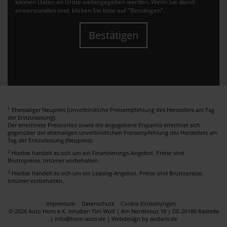
können Daten an Dritte weitergegeben werden. Wenn Sie damit
einverstanden sind, klicken Sie bitte auf "Bestätigen".
Bestätigen
1
Ehemaliger Neupreis (Unverbindliche Preisempfehlung des Herstellers am Tag
der Erstzulassung).
Der errechnete Preisvorteil sowie die angegebene Ersparnis errechnet sich
gegenüber der ehemaligen unverbindlichen Preisempfehlung des Herstellers am
Tag der Erstzulassung (Neupreis).
2
Hierbei handelt es sich um ein Finanzierungs-Angebot. Preise sind
Bruttopreise. Irrtümer vorbehalten.
3
Hierbei handelt es sich um ein Leasing-Angebot. Preise sind Bruttopreise.
Irrtümer vorbehalten.
Impressum
Datenschutz
Cookie Einstellungen
© 2026 Auto Horn e.K. Inhaber: Tim Wulf | Am Nordkreuz 10 | DE-26180 Rastede
| info@horn-auto.de |
Webdesign by audaris.de