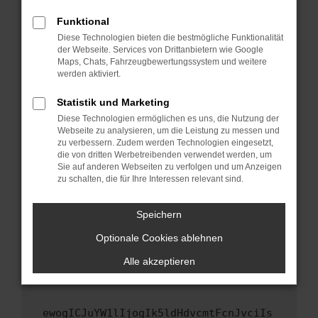
Fenster?
Funktional
Starte dein Gerät neu.
Diese Technologien bieten die bestmögliche Funktionalität
Das kann manchmal helfen, vorübergehende
der Webseite. Services von Drittanbietern wie Google
Maps, Chats, Fahrzeugbewertungssystem und weitere
Probleme zu beheben.
werden aktiviert.
Stelle sicher, dass dein Browser und dein
Betriebssystem auf dem neuesten Stand
Statistik und Marketing
sind.
Diese Technologien ermöglichen es uns, die Nutzung der
Webseite zu analysieren, um die Leistung zu messen und
Veraltete Software birgt nicht nur ein
zu verbessern. Zudem werden Technologien eingesetzt,
Sicherheitsrisiko, sondern kann auch dazu
die von dritten Werbetreibenden verwendet werden, um
führen, dass bestimmte Funktionen nicht mehr
Sie auf anderen Webseiten zu verfolgen und um Anzeigen
unterstützt werden.
zu schalten, die für Ihre Interessen relevant sind.
Wende dich an den Webseitenbetreiber.
Speichern
Wenn du alle oben genannten Schritte versucht
hast, kontaktiere uns bitte. Wir werden
Optionale Cookies ablehnen
versuchen, das Problem zu beheben. Du kannst
Alle akzeptieren
uns diesen Text schicken, um uns bei der
Fehlersuche zu unterstützen:
ewogICJuYW1lIjogIk5ldHdvcmtFcnJvciIs