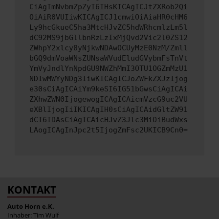
CiAgImNvbmZpZyI6IHsKICAgICJtZXRob2Qi
OiAiR0VUIiwKICAgICJ1cmwiOiAiaHR0cHM6
Ly9hcGkueC5ha3MtcHJvZC5hdWRhcmlzLm5l
dC92MS9jbGllbnRzLzIxMjQvd2Vic2l0ZS12
ZWhpY2xlcy8yNjkwNDAwOCUyMzE0NzM/Zmll
bGQ9dmVoaWNsZUNsaWVudEludGVybmFsTnVt
YmVyJndlYnNpdGU9NWZhMmI3OTU1OGZmMzU1
NDIwMWYyNDg3IiwKICAgICJoZWFkZXJzIjog
e30sCiAgICAiYm9keSI6IG51bGwsCiAgICAi
ZXhwZWN0IjogewogICAgICAicmVzcG9uc2VU
eXBlIjogIiIKICAgIH0sCiAgICAidGltZW91
dCI6IDAsCiAgICAicHJvZ3Jlc3MiOiBudWxs
LAogICAgInJpc2t5IjogZmFsc2UKICB9Cn0=
KONTAKT
Auto Horn e.K.
Inhaber: Tim Wulf