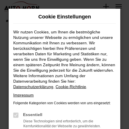
Zum
Hauptinhalt
Cookie Einstellungen
springen
Startseite
Fahrzeugverkauf
Fahrzeugbestand
Wir nutzen Cookies, um Ihnen die bestmögliche
Nutzung unserer Webseite zu ermöglichen und unsere
Kommunikation mit Ihnen zu verbessern. Wir
Fehler: Network Error
berücksichtigen hierbei Ihre Präferenzen und
verarbeiten Daten für Marketing und Statistiken nur,
Beim Laden ist ein Fehler aufgetreten.
wenn Sie uns Ihre Einwilligung geben. Wenn Sie zu
Hier sind ein paar Tipps, die dir helfen können:
einem späteren Zeitpunkt Ihre Meinung ändern, können
Sie die Einwilligung jederzeit für die Zukunft widerrufen.
Überprüfe deine Firewall und deine
Weitere Informationen zum Umfang der
Internetverbindung.
Datenverarbeitung finden Sie hier:
Datenschutzerklärung
,
Cookie-Richtlinie
.
Laden andere Webseiten, zum Beispiel deine
Suchmaschine?
Impressum
Prüfe deine Browsererweiterungen.
Folgende Kategorien von Cookies werden von uns eingesetzt:
Manche Erweiterungen, wie Werbeblocker,
Essentiell
können das Laden bestimmter Seiten
verhindern. Funktioniert die Seite in einem
Diese Technologien sind erforderlich, um die
Kernfunktionalität der Webseite zu gewährleisten.
anderen Browser oder in einem privaten