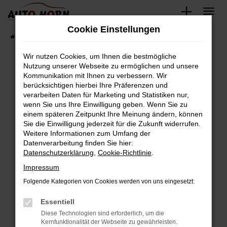
Zum
Hauptinhalt
Cookie Einstellungen
springen
Startseite
Fahrzeugverkauf
Fahrzeugbestand
Wir nutzen Cookies, um Ihnen die bestmögliche
Nutzung unserer Webseite zu ermöglichen und unsere
Kommunikation mit Ihnen zu verbessern. Wir
Fehler: Network Error
berücksichtigen hierbei Ihre Präferenzen und
verarbeiten Daten für Marketing und Statistiken nur,
Beim Laden ist ein Fehler aufgetreten.
wenn Sie uns Ihre Einwilligung geben. Wenn Sie zu
Hier sind ein paar Tipps, die dir helfen können:
einem späteren Zeitpunkt Ihre Meinung ändern, können
Sie die Einwilligung jederzeit für die Zukunft widerrufen.
Überprüfe deine Firewall und deine
Weitere Informationen zum Umfang der
Internetverbindung.
Datenverarbeitung finden Sie hier:
Datenschutzerklärung
,
Cookie-Richtlinie
.
Laden andere Webseiten, zum Beispiel deine
Suchmaschine?
Impressum
Prüfe deine Browsererweiterungen.
Folgende Kategorien von Cookies werden von uns eingesetzt:
Manche Erweiterungen, wie Werbeblocker,
Essentiell
können das Laden bestimmter Seiten
verhindern. Funktioniert die Seite in einem
Diese Technologien sind erforderlich, um die
Kernfunktionalität der Webseite zu gewährleisten.
anderen Browser oder in einem privaten