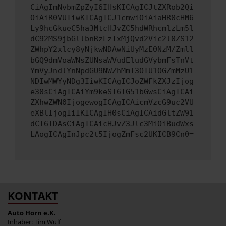
CiAgImNvbmZpZyI6IHsKICAgICJtZXRob2Qi
OiAiR0VUIiwKICAgICJ1cmwiOiAiaHR0cHM6
Ly9hcGkueC5ha3MtcHJvZC5hdWRhcmlzLm5l
dC92MS9jbGllbnRzLzIxMjQvd2Vic2l0ZS12
ZWhpY2xlcy8yNjkwNDAwNiUyMzE0NzM/Zmll
bGQ9dmVoaWNsZUNsaWVudEludGVybmFsTnVt
YmVyJndlYnNpdGU9NWZhMmI3OTU1OGZmMzU1
NDIwMWYyNDg3IiwKICAgICJoZWFkZXJzIjog
e30sCiAgICAiYm9keSI6IG51bGwsCiAgICAi
ZXhwZWN0IjogewogICAgICAicmVzcG9uc2VU
eXBlIjogIiIKICAgIH0sCiAgICAidGltZW91
dCI6IDAsCiAgICAicHJvZ3Jlc3MiOiBudWxs
LAogICAgInJpc2t5IjogZmFsc2UKICB9Cn0=
KONTAKT
Auto Horn e.K.
Inhaber: Tim Wulf