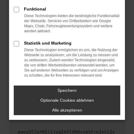
Fenster?
Funktional
Starte dein Gerät neu.
Diese Technologien bieten die bestmögliche Funktionalität
Das kann manchmal helfen, vorübergehende
der Webseite. Services von Drittanbietern wie Google
Maps, Chats, Fahrzeugbewertungssystem und weitere
Probleme zu beheben.
werden aktiviert.
Stelle sicher, dass dein Browser und dein
Betriebssystem auf dem neuesten Stand
Statistik und Marketing
sind.
Diese Technologien ermöglichen es uns, die Nutzung der
Webseite zu analysieren, um die Leistung zu messen und
Veraltete Software birgt nicht nur ein
zu verbessern. Zudem werden Technologien eingesetzt,
Sicherheitsrisiko, sondern kann auch dazu
die von dritten Werbetreibenden verwendet werden, um
führen, dass bestimmte Funktionen nicht mehr
Sie auf anderen Webseiten zu verfolgen und um Anzeigen
unterstützt werden.
zu schalten, die für Ihre Interessen relevant sind.
Wende dich an den Webseitenbetreiber.
Speichern
Wenn du alle oben genannten Schritte versucht
hast, kontaktiere uns bitte. Wir werden
Optionale Cookies ablehnen
versuchen, das Problem zu beheben. Du kannst
Alle akzeptieren
uns diesen Text schicken, um uns bei der
Fehlersuche zu unterstützen:
ewogICJuYW1lIjogIk5ldHdvcmtFcnJvciIs