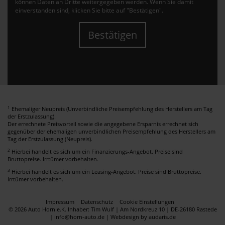
können Daten an Dritte weitergegeben werden. Wenn Sie damit
einverstanden sind, klicken Sie bitte auf "Bestätigen".
Bestätigen
1
Ehemaliger Neupreis (Unverbindliche Preisempfehlung des Herstellers am Tag
der Erstzulassung).
Der errechnete Preisvorteil sowie die angegebene Ersparnis errechnet sich
gegenüber der ehemaligen unverbindlichen Preisempfehlung des Herstellers am
Tag der Erstzulassung (Neupreis).
2
Hierbei handelt es sich um ein Finanzierungs-Angebot. Preise sind
Bruttopreise. Irrtümer vorbehalten.
3
Hierbei handelt es sich um ein Leasing-Angebot. Preise sind Bruttopreise.
Irrtümer vorbehalten.
Impressum
Datenschutz
Cookie Einstellungen
© 2026 Auto Horn e.K. Inhaber: Tim Wulf | Am Nordkreuz 10 | DE-26180 Rastede
| info@horn-auto.de |
Webdesign by audaris.de