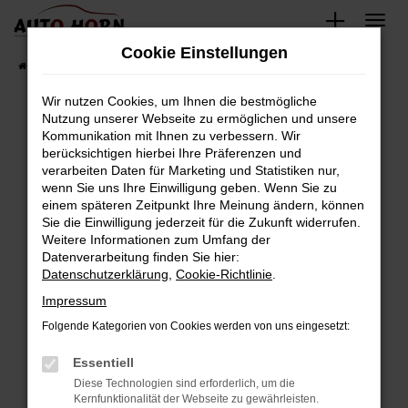
Zum
Hauptinhalt
Cookie Einstellungen
springen
Startseite
Fahrzeugverkauf
Fahrzeugbestand
Wir nutzen Cookies, um Ihnen die bestmögliche
Nutzung unserer Webseite zu ermöglichen und unsere
Kommunikation mit Ihnen zu verbessern. Wir
Fehler: Network Error
berücksichtigen hierbei Ihre Präferenzen und
verarbeiten Daten für Marketing und Statistiken nur,
Beim Laden ist ein Fehler aufgetreten.
wenn Sie uns Ihre Einwilligung geben. Wenn Sie zu
Hier sind ein paar Tipps, die dir helfen können:
einem späteren Zeitpunkt Ihre Meinung ändern, können
Sie die Einwilligung jederzeit für die Zukunft widerrufen.
Überprüfe deine Firewall und deine
Weitere Informationen zum Umfang der
Internetverbindung.
Datenverarbeitung finden Sie hier:
Datenschutzerklärung
,
Cookie-Richtlinie
.
Laden andere Webseiten, zum Beispiel deine
Suchmaschine?
Impressum
Prüfe deine Browsererweiterungen.
Folgende Kategorien von Cookies werden von uns eingesetzt:
Manche Erweiterungen, wie Werbeblocker,
Essentiell
können das Laden bestimmter Seiten
verhindern. Funktioniert die Seite in einem
Diese Technologien sind erforderlich, um die
Kernfunktionalität der Webseite zu gewährleisten.
anderen Browser oder in einem privaten