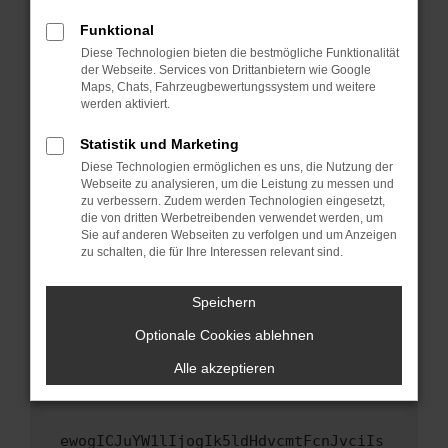
Fenster?
Funktional
Starte dein Gerät neu.
Diese Technologien bieten die bestmögliche Funktionalität
Das kann manchmal helfen, vorübergehende
der Webseite. Services von Drittanbietern wie Google
Maps, Chats, Fahrzeugbewertungssystem und weitere
Probleme zu beheben.
werden aktiviert.
Stelle sicher, dass dein Browser und dein
Betriebssystem auf dem neuesten Stand
Statistik und Marketing
sind.
Diese Technologien ermöglichen es uns, die Nutzung der
Webseite zu analysieren, um die Leistung zu messen und
Veraltete Software birgt nicht nur ein
zu verbessern. Zudem werden Technologien eingesetzt,
Sicherheitsrisiko, sondern kann auch dazu
die von dritten Werbetreibenden verwendet werden, um
führen, dass bestimmte Funktionen nicht mehr
Sie auf anderen Webseiten zu verfolgen und um Anzeigen
unterstützt werden.
zu schalten, die für Ihre Interessen relevant sind.
Wende dich an den Webseitenbetreiber.
Speichern
Wenn du alle oben genannten Schritte versucht
hast, kontaktiere uns bitte. Wir werden
Optionale Cookies ablehnen
versuchen, das Problem zu beheben. Du kannst
Alle akzeptieren
uns diesen Text schicken, um uns bei der
Fehlersuche zu unterstützen:
ewogICJuYW1lIjogIk5ldHdvcmtFcnJvciIs