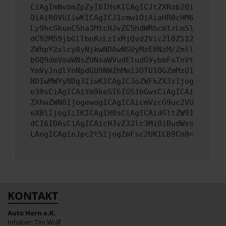
CiAgImNvbmZpZyI6IHsKICAgICJtZXRob2Qi
OiAiR0VUIiwKICAgICJ1cmwiOiAiaHR0cHM6
Ly9hcGkueC5ha3MtcHJvZC5hdWRhcmlzLm5l
dC92MS9jbGllbnRzLzIxMjQvd2Vic2l0ZS12
ZWhpY2xlcy8yNjkwNDAwNSUyMzE0NzM/Zmll
bGQ9dmVoaWNsZUNsaWVudEludGVybmFsTnVt
YmVyJndlYnNpdGU9NWZhMmI3OTU1OGZmMzU1
NDIwMWYyNDg3IiwKICAgICJoZWFkZXJzIjog
e30sCiAgICAiYm9keSI6IG51bGwsCiAgICAi
ZXhwZWN0IjogewogICAgICAicmVzcG9uc2VU
eXBlIjogIiIKICAgIH0sCiAgICAidGltZW91
dCI6IDAsCiAgICAicHJvZ3Jlc3MiOiBudWxs
LAogICAgInJpc2t5IjogZmFsc2UKICB9Cn0=
KONTAKT
Auto Horn e.K.
Inhaber: Tim Wulf