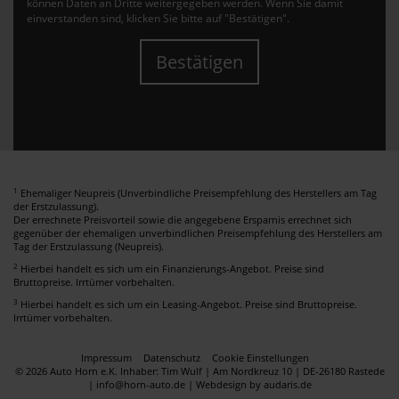
können Daten an Dritte weitergegeben werden. Wenn Sie damit
einverstanden sind, klicken Sie bitte auf "Bestätigen".
Bestätigen
1
Ehemaliger Neupreis (Unverbindliche Preisempfehlung des Herstellers am Tag
der Erstzulassung).
Der errechnete Preisvorteil sowie die angegebene Ersparnis errechnet sich
gegenüber der ehemaligen unverbindlichen Preisempfehlung des Herstellers am
Tag der Erstzulassung (Neupreis).
2
Hierbei handelt es sich um ein Finanzierungs-Angebot. Preise sind
Bruttopreise. Irrtümer vorbehalten.
3
Hierbei handelt es sich um ein Leasing-Angebot. Preise sind Bruttopreise.
Irrtümer vorbehalten.
Impressum
Datenschutz
Cookie Einstellungen
© 2026 Auto Horn e.K. Inhaber: Tim Wulf | Am Nordkreuz 10 | DE-26180 Rastede
| info@horn-auto.de |
Webdesign by audaris.de