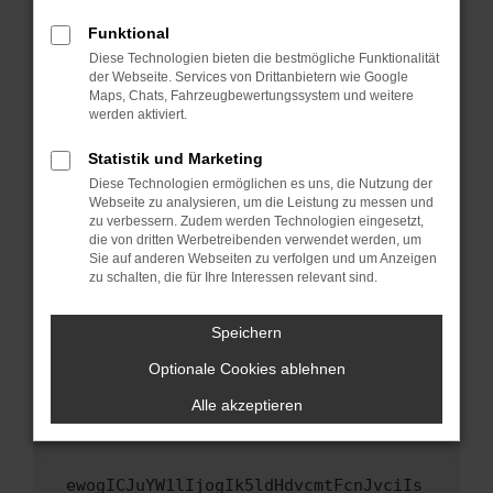
Fenster?
Funktional
Starte dein Gerät neu.
Diese Technologien bieten die bestmögliche Funktionalität
Das kann manchmal helfen, vorübergehende
der Webseite. Services von Drittanbietern wie Google
Maps, Chats, Fahrzeugbewertungssystem und weitere
Probleme zu beheben.
werden aktiviert.
Stelle sicher, dass dein Browser und dein
Betriebssystem auf dem neuesten Stand
Statistik und Marketing
sind.
Diese Technologien ermöglichen es uns, die Nutzung der
Webseite zu analysieren, um die Leistung zu messen und
Veraltete Software birgt nicht nur ein
zu verbessern. Zudem werden Technologien eingesetzt,
Sicherheitsrisiko, sondern kann auch dazu
die von dritten Werbetreibenden verwendet werden, um
führen, dass bestimmte Funktionen nicht mehr
Sie auf anderen Webseiten zu verfolgen und um Anzeigen
unterstützt werden.
zu schalten, die für Ihre Interessen relevant sind.
Wende dich an den Webseitenbetreiber.
Speichern
Wenn du alle oben genannten Schritte versucht
hast, kontaktiere uns bitte. Wir werden
Optionale Cookies ablehnen
versuchen, das Problem zu beheben. Du kannst
Alle akzeptieren
uns diesen Text schicken, um uns bei der
Fehlersuche zu unterstützen:
ewogICJuYW1lIjogIk5ldHdvcmtFcnJvciIs