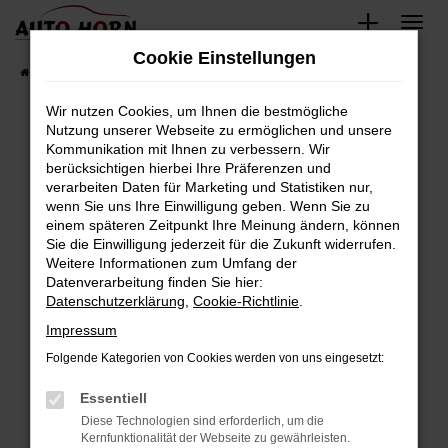
Zum
Hauptinhalt
Cookie Einstellungen
springen
Startseite
Fahrzeugverkauf
Fahrzeugbestand
Wir nutzen Cookies, um Ihnen die bestmögliche
Nutzung unserer Webseite zu ermöglichen und unsere
Kommunikation mit Ihnen zu verbessern. Wir
Fehler: Network Error
berücksichtigen hierbei Ihre Präferenzen und
verarbeiten Daten für Marketing und Statistiken nur,
Beim Laden ist ein Fehler aufgetreten.
wenn Sie uns Ihre Einwilligung geben. Wenn Sie zu
Hier sind ein paar Tipps, die dir helfen können:
einem späteren Zeitpunkt Ihre Meinung ändern, können
Sie die Einwilligung jederzeit für die Zukunft widerrufen.
Überprüfe deine Firewall und deine
Weitere Informationen zum Umfang der
Internetverbindung.
Datenverarbeitung finden Sie hier:
Datenschutzerklärung
,
Cookie-Richtlinie
.
Laden andere Webseiten, zum Beispiel deine
Suchmaschine?
Impressum
Prüfe deine Browsererweiterungen.
Folgende Kategorien von Cookies werden von uns eingesetzt:
Manche Erweiterungen, wie Werbeblocker,
Essentiell
können das Laden bestimmter Seiten
verhindern. Funktioniert die Seite in einem
Diese Technologien sind erforderlich, um die
Kernfunktionalität der Webseite zu gewährleisten.
anderen Browser oder in einem privaten