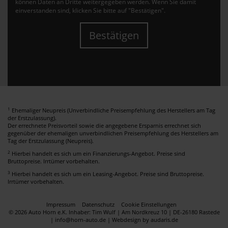
können Daten an Dritte weitergegeben werden. Wenn Sie damit
einverstanden sind, klicken Sie bitte auf "Bestätigen".
Bestätigen
1
Ehemaliger Neupreis (Unverbindliche Preisempfehlung des Herstellers am Tag
der Erstzulassung).
Der errechnete Preisvorteil sowie die angegebene Ersparnis errechnet sich
gegenüber der ehemaligen unverbindlichen Preisempfehlung des Herstellers am
Tag der Erstzulassung (Neupreis).
2
Hierbei handelt es sich um ein Finanzierungs-Angebot. Preise sind
Bruttopreise. Irrtümer vorbehalten.
3
Hierbei handelt es sich um ein Leasing-Angebot. Preise sind Bruttopreise.
Irrtümer vorbehalten.
Impressum
Datenschutz
Cookie Einstellungen
© 2026 Auto Horn e.K. Inhaber: Tim Wulf | Am Nordkreuz 10 | DE-26180 Rastede
| info@horn-auto.de |
Webdesign by audaris.de