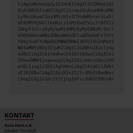
CiAgImNvbmZpZyI6IHsKICAgICJtZXRob2Qi
OiAiR0VUIiwKICAgICJ1cmwiOiAiaHR0cHM6
Ly9hcGkueC5ha3MtcHJvZC5hdWRhcmlzLm5l
dC92MS9jbGllbnRzLzIxMjQvd2Vic2l0ZS12
ZWhpY2xlcy8yNjkwMjA0MiUyMzE0NzM/Zmll
bGQ9dmVoaWNsZUNsaWVudEludGVybmFsTnVt
YmVyJndlYnNpdGU9NWZhMmI3OTU1OGZmMzU1
NDIwMWYyNDg3IiwKICAgICJoZWFkZXJzIjog
e30sCiAgICAiYm9keSI6IG51bGwsCiAgICAi
ZXhwZWN0IjogewogICAgICAicmVzcG9uc2VU
eXBlIjogIiIKICAgIH0sCiAgICAidGltZW91
dCI6IDAsCiAgICAicHJvZ3Jlc3MiOiBudWxs
LAogICAgInJpc2t5IjogZmFsc2UKICB9Cn0=
KONTAKT
Auto Horn e.K.
Inhaber: Tim Wulf