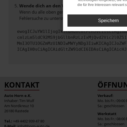
Technologien eingesetzt, die v
Wende dich an den Webseitenbetreiber.
die für Ihre Interessen relevant s
Wenn du alle oben genannten Schritte versucht hast, k
Fehlersuche zu unterstützen:
Speichern
ewogICJuYW1lIjogIk5ldHdvcmtFcnJvciIsCiAgImN
cmlzLm5ldC92MS9jbGllbnRzLzIxMjQvd2Vic2l0ZS1
MmI3OTU1OGZmMzU1NDIwMWYyNDg3IiwKICAgICJoZWF
ICAgIH0sCiAgICAidGltZW91dCI6IDAsCiAgICAicHJ
KONTAKT
ÖFFNUN
Auto Horn e.K.
Verkauf:
Inhaber: Tim Wulf
Mo. bis Fr.: 09:00
Am Nordkreuz 10
Sa.: geschlossen
26180 Rastede
Werkstatt
Mo. bis Fr.: 08:00
Tel.:
+49 4402 939 47 80
Sa.: geschlossen
E-Mail:
info@horn-auto.de