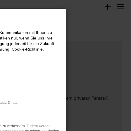
 Kommunikation mit Ihnen zu
stiken nur, wenn Sie uns Ihre
ung jederzeit für die Zukunft
ärung
,
Cookie-Richtlinie
.
inem anderen Browser oder in einem privaten Fenster?
Maps, Chats,
nd zu verbessern. Zudem werden
ht mehr unterstützt werden.