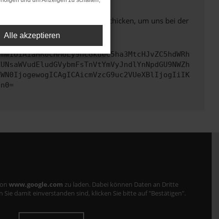
rfolgen und um Anzeigen zu schalten,
ben. Du kannst uns diesen Text schicken, um uns bei der
Alle akzeptieren
cmwiOiAiaHR0cHM6Ly9hcGkueC5ha3MtcHJvZC5hdWRh
ZUNsaWVudEludGVybmFsTnVtYmVyJndlYnNpdGU9NWZh
ZWN0IjogewogICAgICAicmVzcG9uc2VUeXBlIjogIiIK
Cn0=
von
www.google.com
zu laden. Dabei können Daten an Dritte
ie damit einverstanden sind, klicken Sie bitte auf "Bestätigen".