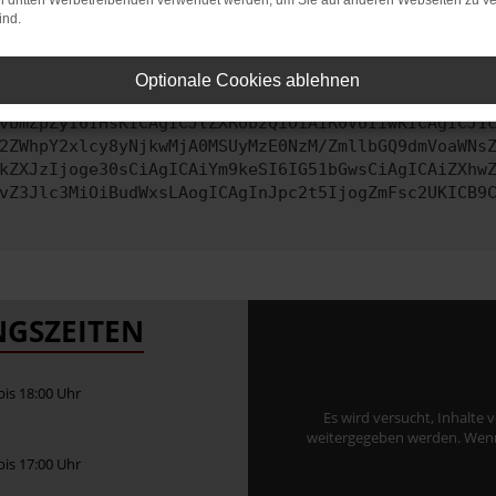
on dritten Werbetreibenden verwendet werden, um Sie auf anderen Webseiten zu ve
ind.
ontaktiere uns bitte. Wir werden versuchen, das Problem zu behe
Optionale Cookies ablehnen
vbmZpZyI6IHsKICAgICJtZXRob2QiOiAiR0VUIiwKICAgICJ1
2ZWhpY2xlcy8yNjkwMjA0MSUyMzE0NzM/ZmllbGQ9dmVoaWNs
kZXJzIjoge30sCiAgICAiYm9keSI6IG51bGwsCiAgICAiZXhw
vZ3Jlc3MiOiBudWxsLAogICAgInJpc2t5IjogZmFsc2UKICB9
GSZEITEN
 bis 18:00 Uhr
Es wird versucht, Inhalte 
weitergegeben werden. Wenn S
 bis 17:00 Uhr