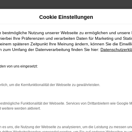
Cookie Einstellungen
ie bestmögliche Nutzung unserer Webseite zu ermöglichen und unsere
hierbei Ihre Präferenzen und verarbeiten Daten für Marketing und Stati
einem späteren Zeitpunkt Ihre Meinung ändern, können Sie die Einwillig
en zum Umfang der Datenverarbeitung finden Sie hier:
Datenschutzerkl
en von uns eingesetzt:
indung.
hine?
rlich, um die Kernfunktionalität der Webseite zu gewährleisten.
aden bestimmter Seiten verhindern. Funktioniert die Seite in e
estmögliche Funktionalität der Webseite. Services von Drittanbietern wie Google 
eitere werden aktiviert.
 zu beheben.
bssystem auf dem neuesten Stand sind.
 es uns, die Nutzung der Webseite zu analysieren, um die Leistung zu messen u
ko, sondern kann auch dazu führen, dass bestimmte Funktionen nic