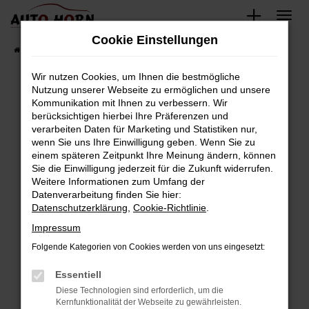
Zum
Hauptinhalt
Cookie Einstellungen
springen
Startseite
Fahrzeugverkauf
Fahrzeugbestand
Wir nutzen Cookies, um Ihnen die bestmögliche
Nutzung unserer Webseite zu ermöglichen und unsere
Kommunikation mit Ihnen zu verbessern. Wir
Fehler: Network Error
berücksichtigen hierbei Ihre Präferenzen und
verarbeiten Daten für Marketing und Statistiken nur,
Beim Laden ist ein Fehler aufgetreten.
wenn Sie uns Ihre Einwilligung geben. Wenn Sie zu
Hier sind ein paar Tipps, die dir helfen können:
einem späteren Zeitpunkt Ihre Meinung ändern, können
Sie die Einwilligung jederzeit für die Zukunft widerrufen.
Überprüfe deine Firewall und deine
Weitere Informationen zum Umfang der
Internetverbindung.
Datenverarbeitung finden Sie hier:
Datenschutzerklärung
,
Cookie-Richtlinie
.
Laden andere Webseiten, zum Beispiel deine
Suchmaschine?
Impressum
Prüfe deine Browsererweiterungen.
Folgende Kategorien von Cookies werden von uns eingesetzt:
Manche Erweiterungen, wie Werbeblocker,
Essentiell
können das Laden bestimmter Seiten
verhindern. Funktioniert die Seite in einem
Diese Technologien sind erforderlich, um die
Kernfunktionalität der Webseite zu gewährleisten.
anderen Browser oder in einem privaten