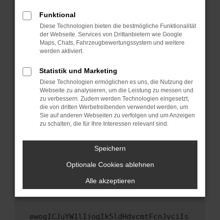
Fenster?
Funktional
Starte dein Gerät neu.
Diese Technologien bieten die bestmögliche Funktionalität
Das kann manchmal helfen, vorübergehende
der Webseite. Services von Drittanbietern wie Google
Maps, Chats, Fahrzeugbewertungssystem und weitere
Probleme zu beheben.
werden aktiviert.
Stelle sicher, dass dein Browser und dein
Betriebssystem auf dem neuesten Stand
Statistik und Marketing
sind.
Diese Technologien ermöglichen es uns, die Nutzung der
Webseite zu analysieren, um die Leistung zu messen und
Veraltete Software birgt nicht nur ein
zu verbessern. Zudem werden Technologien eingesetzt,
Sicherheitsrisiko, sondern kann auch dazu
die von dritten Werbetreibenden verwendet werden, um
führen, dass bestimmte Funktionen nicht mehr
Sie auf anderen Webseiten zu verfolgen und um Anzeigen
unterstützt werden.
zu schalten, die für Ihre Interessen relevant sind.
Wende dich an den Webseitenbetreiber.
Speichern
Wenn du alle oben genannten Schritte versucht
hast, kontaktiere uns bitte. Wir werden
Optionale Cookies ablehnen
versuchen, das Problem zu beheben. Du kannst
Alle akzeptieren
uns diesen Text schicken, um uns bei der
Fehlersuche zu unterstützen:
ewogICJuYW1lIjogIk5ldHdvcmtFcnJvciIs