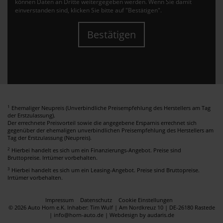
können Daten an Dritte weitergegeben werden. Wenn Sie damit
einverstanden sind, klicken Sie bitte auf "Bestätigen".
Bestätigen
1
Ehemaliger Neupreis (Unverbindliche Preisempfehlung des Herstellers am Tag
der Erstzulassung).
Der errechnete Preisvorteil sowie die angegebene Ersparnis errechnet sich
gegenüber der ehemaligen unverbindlichen Preisempfehlung des Herstellers am
Tag der Erstzulassung (Neupreis).
2
Hierbei handelt es sich um ein Finanzierungs-Angebot. Preise sind
Bruttopreise. Irrtümer vorbehalten.
3
Hierbei handelt es sich um ein Leasing-Angebot. Preise sind Bruttopreise.
Irrtümer vorbehalten.
Impressum
Datenschutz
Cookie Einstellungen
© 2026 Auto Horn e.K. Inhaber: Tim Wulf | Am Nordkreuz 10 | DE-26180 Rastede
| info@horn-auto.de |
Webdesign by audaris.de