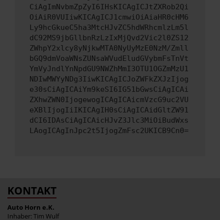
CiAgImNvbmZpZyI6IHsKICAgICJtZXRob2Qi
OiAiR0VUIiwKICAgICJ1cmwiOiAiaHR0cHM6
Ly9hcGkueC5ha3MtcHJvZC5hdWRhcmlzLm5l
dC92MS9jbGllbnRzLzIxMjQvd2Vic2l0ZS12
ZWhpY2xlcy8yNjkwMTA0NyUyMzE0NzM/Zmll
bGQ9dmVoaWNsZUNsaWVudEludGVybmFsTnVt
YmVyJndlYnNpdGU9NWZhMmI3OTU1OGZmMzU1
NDIwMWYyNDg3IiwKICAgICJoZWFkZXJzIjog
e30sCiAgICAiYm9keSI6IG51bGwsCiAgICAi
ZXhwZWN0IjogewogICAgICAicmVzcG9uc2VU
eXBlIjogIiIKICAgIH0sCiAgICAidGltZW91
dCI6IDAsCiAgICAicHJvZ3Jlc3MiOiBudWxs
LAogICAgInJpc2t5IjogZmFsc2UKICB9Cn0=
KONTAKT
Auto Horn e.K.
Inhaber: Tim Wulf