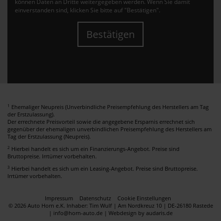
können Daten an Dritte weitergegeben werden. Wenn Sie damit
einverstanden sind, klicken Sie bitte auf "Bestätigen".
Bestätigen
1
Ehemaliger Neupreis (Unverbindliche Preisempfehlung des Herstellers am Tag
der Erstzulassung).
Der errechnete Preisvorteil sowie die angegebene Ersparnis errechnet sich
gegenüber der ehemaligen unverbindlichen Preisempfehlung des Herstellers am
Tag der Erstzulassung (Neupreis).
2
Hierbei handelt es sich um ein Finanzierungs-Angebot. Preise sind
Bruttopreise. Irrtümer vorbehalten.
3
Hierbei handelt es sich um ein Leasing-Angebot. Preise sind Bruttopreise.
Irrtümer vorbehalten.
Impressum
Datenschutz
Cookie Einstellungen
© 2026 Auto Horn e.K. Inhaber: Tim Wulf | Am Nordkreuz 10 | DE-26180 Rastede
| info@horn-auto.de |
Webdesign by audaris.de