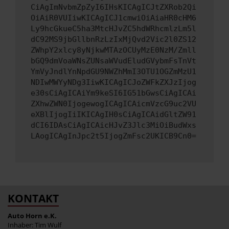
CiAgImNvbmZpZyI6IHsKICAgICJtZXRob2Qi
OiAiR0VUIiwKICAgICJ1cmwiOiAiaHR0cHM6
Ly9hcGkueC5ha3MtcHJvZC5hdWRhcmlzLm5l
dC92MS9jbGllbnRzLzIxMjQvd2Vic2l0ZS12
ZWhpY2xlcy8yNjkwMTAzOCUyMzE0NzM/Zmll
bGQ9dmVoaWNsZUNsaWVudEludGVybmFsTnVt
YmVyJndlYnNpdGU9NWZhMmI3OTU1OGZmMzU1
NDIwMWYyNDg3IiwKICAgICJoZWFkZXJzIjog
e30sCiAgICAiYm9keSI6IG51bGwsCiAgICAi
ZXhwZWN0IjogewogICAgICAicmVzcG9uc2VU
eXBlIjogIiIKICAgIH0sCiAgICAidGltZW91
dCI6IDAsCiAgICAicHJvZ3Jlc3MiOiBudWxs
LAogICAgInJpc2t5IjogZmFsc2UKICB9Cn0=
KONTAKT
Auto Horn e.K.
Inhaber: Tim Wulf