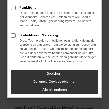
Fenster?
Funktional
Starte dein Gerät neu.
Diese Technologien bieten die bestmögliche Funktionalität
Das kann manchmal helfen, vorübergehende
der Webseite. Services von Drittanbietern wie Google
Maps, Chats, Fahrzeugbewertungssystem und weitere
Probleme zu beheben.
werden aktiviert.
Stelle sicher, dass dein Browser und dein
Betriebssystem auf dem neuesten Stand
Statistik und Marketing
sind.
Diese Technologien ermöglichen es uns, die Nutzung der
Webseite zu analysieren, um die Leistung zu messen und
Veraltete Software birgt nicht nur ein
zu verbessern. Zudem werden Technologien eingesetzt,
Sicherheitsrisiko, sondern kann auch dazu
die von dritten Werbetreibenden verwendet werden, um
führen, dass bestimmte Funktionen nicht mehr
Sie auf anderen Webseiten zu verfolgen und um Anzeigen
unterstützt werden.
zu schalten, die für Ihre Interessen relevant sind.
Wende dich an den Webseitenbetreiber.
Speichern
Wenn du alle oben genannten Schritte versucht
hast, kontaktiere uns bitte. Wir werden
Optionale Cookies ablehnen
versuchen, das Problem zu beheben. Du kannst
Alle akzeptieren
uns diesen Text schicken, um uns bei der
Fehlersuche zu unterstützen:
ewogICJuYW1lIjogIk5ldHdvcmtFcnJvciIs