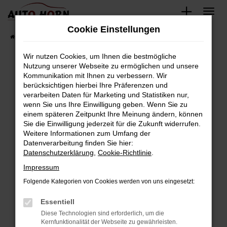
Zum
Hauptinhalt
Cookie Einstellungen
springen
Startseite
Fahrzeugverkauf
Fahrzeugbestand
Wir nutzen Cookies, um Ihnen die bestmögliche
Nutzung unserer Webseite zu ermöglichen und unsere
Kommunikation mit Ihnen zu verbessern. Wir
Fehler: Network Error
berücksichtigen hierbei Ihre Präferenzen und
verarbeiten Daten für Marketing und Statistiken nur,
Beim Laden ist ein Fehler aufgetreten.
wenn Sie uns Ihre Einwilligung geben. Wenn Sie zu
Hier sind ein paar Tipps, die dir helfen können:
einem späteren Zeitpunkt Ihre Meinung ändern, können
Sie die Einwilligung jederzeit für die Zukunft widerrufen.
Überprüfe deine Firewall und deine
Weitere Informationen zum Umfang der
Internetverbindung.
Datenverarbeitung finden Sie hier:
Datenschutzerklärung
,
Cookie-Richtlinie
.
Laden andere Webseiten, zum Beispiel deine
Suchmaschine?
Impressum
Prüfe deine Browsererweiterungen.
Folgende Kategorien von Cookies werden von uns eingesetzt:
Manche Erweiterungen, wie Werbeblocker,
Essentiell
können das Laden bestimmter Seiten
verhindern. Funktioniert die Seite in einem
Diese Technologien sind erforderlich, um die
Kernfunktionalität der Webseite zu gewährleisten.
anderen Browser oder in einem privaten