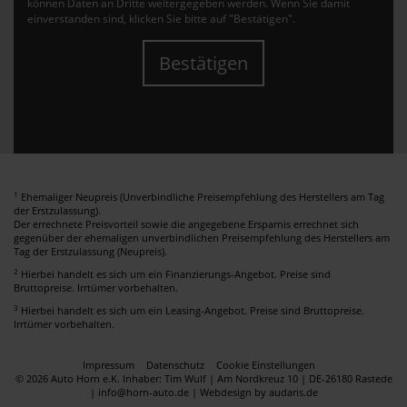
können Daten an Dritte weitergegeben werden. Wenn Sie damit
einverstanden sind, klicken Sie bitte auf "Bestätigen".
Bestätigen
1
Ehemaliger Neupreis (Unverbindliche Preisempfehlung des Herstellers am Tag
der Erstzulassung).
Der errechnete Preisvorteil sowie die angegebene Ersparnis errechnet sich
gegenüber der ehemaligen unverbindlichen Preisempfehlung des Herstellers am
Tag der Erstzulassung (Neupreis).
2
Hierbei handelt es sich um ein Finanzierungs-Angebot. Preise sind
Bruttopreise. Irrtümer vorbehalten.
3
Hierbei handelt es sich um ein Leasing-Angebot. Preise sind Bruttopreise.
Irrtümer vorbehalten.
Impressum
Datenschutz
Cookie Einstellungen
© 2026 Auto Horn e.K. Inhaber: Tim Wulf | Am Nordkreuz 10 | DE-26180 Rastede
| info@horn-auto.de |
Webdesign by audaris.de