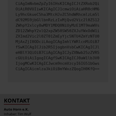
CiAgImNvbmZpZyI6IHsKICAgICJtZXRob2Qi
OiAiR0VUIiwKICAgICJ1cmwiOiAiaHR0cHM6
Ly9hcGkueC5ha3MtcHJvZC5hdWRhcmlzLm5l
dC92MS9jbGllbnRzLzIxMjQvd2Vic2l0ZS12
ZWhpY2xlcy8wMDY1MDQ0NiUyMzE1MT9maWVs
ZD12ZWhpY2xlQ2xpZW50SW50ZXJuYWxOdW1i
ZXImd2Vic2l0ZT01ZmEyYjc5NTU4ZmYzNTU0
MjAxZjI0ODciLAogICAgImhlYWRlcnMiOiB7
fSwKICAgICJib2R5IjogbnVsbCwKICAgICJl
eHBlY3QiOiB7CiAgICAgICJyZXNwb25zZVR5
cGUiOiAiIgogICAgfSwKICAgICJ0aW1lb3V0
IjogMCwKICAgICJwcm9ncmVzcyI6IG51bGws
CiAgICAicmlza3kiOiBmYWxzZQogIH0KfQ==
KONTAKT
Auto Horn e.K.
Inhaber: Tim Wulf