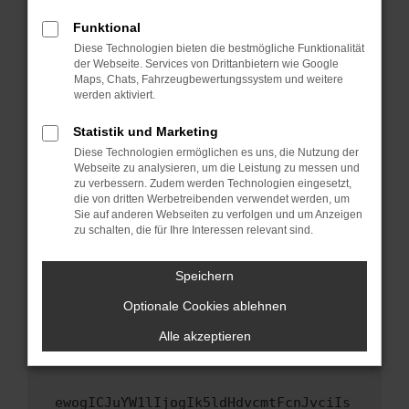
Fenster?
Funktional
Starte dein Gerät neu.
Diese Technologien bieten die bestmögliche Funktionalität
Das kann manchmal helfen, vorübergehende
der Webseite. Services von Drittanbietern wie Google
Maps, Chats, Fahrzeugbewertungssystem und weitere
Probleme zu beheben.
werden aktiviert.
Stelle sicher, dass dein Browser und dein
Betriebssystem auf dem neuesten Stand
Statistik und Marketing
sind.
Diese Technologien ermöglichen es uns, die Nutzung der
Webseite zu analysieren, um die Leistung zu messen und
Veraltete Software birgt nicht nur ein
zu verbessern. Zudem werden Technologien eingesetzt,
Sicherheitsrisiko, sondern kann auch dazu
die von dritten Werbetreibenden verwendet werden, um
führen, dass bestimmte Funktionen nicht mehr
Sie auf anderen Webseiten zu verfolgen und um Anzeigen
unterstützt werden.
zu schalten, die für Ihre Interessen relevant sind.
Wende dich an den Webseitenbetreiber.
Speichern
Wenn du alle oben genannten Schritte versucht
hast, kontaktiere uns bitte. Wir werden
Optionale Cookies ablehnen
versuchen, das Problem zu beheben. Du kannst
Alle akzeptieren
uns diesen Text schicken, um uns bei der
Fehlersuche zu unterstützen:
ewogICJuYW1lIjogIk5ldHdvcmtFcnJvciIs