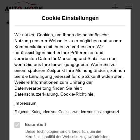
Zum
Hauptinhalt
Cookie Einstellungen
springen
Startseite
Fahrzeugverkauf
Fahrzeugbestand
Wir nutzen Cookies, um Ihnen die bestmögliche
Nutzung unserer Webseite zu ermöglichen und unsere
Kommunikation mit Ihnen zu verbessern. Wir
Fehler: Network Error
berücksichtigen hierbei Ihre Präferenzen und
verarbeiten Daten für Marketing und Statistiken nur,
Beim Laden ist ein Fehler aufgetreten.
wenn Sie uns Ihre Einwilligung geben. Wenn Sie zu
Hier sind ein paar Tipps, die dir helfen können:
einem späteren Zeitpunkt Ihre Meinung ändern, können
Sie die Einwilligung jederzeit für die Zukunft widerrufen.
Überprüfe deine Firewall und deine
Weitere Informationen zum Umfang der
Internetverbindung.
Datenverarbeitung finden Sie hier:
Datenschutzerklärung
,
Cookie-Richtlinie
.
Laden andere Webseiten, zum Beispiel deine
Suchmaschine?
Impressum
Prüfe deine Browsererweiterungen.
Folgende Kategorien von Cookies werden von uns eingesetzt:
Manche Erweiterungen, wie Werbeblocker,
Essentiell
können das Laden bestimmter Seiten
verhindern. Funktioniert die Seite in einem
Diese Technologien sind erforderlich, um die
Kernfunktionalität der Webseite zu gewährleisten.
anderen Browser oder in einem privaten