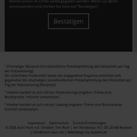
können Daten an Dritte weitergegeben werden. Wenn Sie damit
einverstanden sind, klicken Sie bitte auf "Bestätigen".
Bestätigen
1
Ehemaliger Neupreis (Unverbindliche Preisempfehlung des Herstellers am Tag
der Erstzulassung).
Der errechnete Preisvorteil sowie die angegebene Ersparnis errechnet sich
gegenüber der ehemaligen unverbindlichen Preisempfehlung des Herstellers am
Tag der Erstzulassung (Neupreis).
2
Hierbei handelt es sich um ein Finanzierungs-Angebot. Preise sind
Bruttopreise. Irrtümer vorbehalten.
3
Hierbei handelt es sich um ein Leasing-Angebot. Preise sind Bruttopreise.
Irrtümer vorbehalten.
Impressum
Datenschutz
Cookie Einstellungen
© 2026 Auto Horn e.K. Inhaber: Tim Wulf | Am Nordkreuz 10 | DE-26180 Rastede
| info@horn-auto.de |
Webdesign by audaris.de