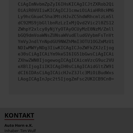
CiAgImNvbmZpZyI6IHsKICAgICJtZXRob2Qi
OiAiR0VUIiwKICAgICJ1cmwiOiAiaHR0cHM6
Ly9hcGkueC5ha3MtcHJvZC5hdWRhcmlzLm5l
dC92MS9jbGllbnRzLzIxMjQvd2Vic2l0ZS12
ZWhpY2xlcy8yNjYyOTAyOCUyMzE0NzM/Zmll
bGQ9dmVoaWNsZUNsaWVudEludGVybmFsTnVt
YmVyJndlYnNpdGU9NWZhMmI3OTU1OGZmMzU1
NDIwMWYyNDg3IiwKICAgICJoZWFkZXJzIjog
e30sCiAgICAiYm9keSI6IG51bGwsCiAgICAi
ZXhwZWN0IjogewogICAgICAicmVzcG9uc2VU
eXBlIjogIiIKICAgIH0sCiAgICAidGltZW91
dCI6IDAsCiAgICAicHJvZ3Jlc3MiOiBudWxs
LAogICAgInJpc2t5IjogZmFsc2UKICB9Cn0=
KONTAKT
Auto Horn e.K.
Inhaber: Tim Wulf