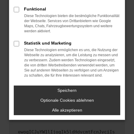
Fenster?
Funktional
Starte dein Gerät neu.
Diese Technologien bieten die bestmögliche Funktionalität
Das kann manchmal helfen, vorübergehende
der Webseite. Services von Drittanbietern wie Google
Maps, Chats, Fahrzeugbewertungssystem und weitere
Probleme zu beheben.
werden aktiviert.
Stelle sicher, dass dein Browser und dein
Betriebssystem auf dem neuesten Stand
Statistik und Marketing
sind.
Diese Technologien ermöglichen es uns, die Nutzung der
Webseite zu analysieren, um die Leistung zu messen und
Veraltete Software birgt nicht nur ein
zu verbessern. Zudem werden Technologien eingesetzt,
Sicherheitsrisiko, sondern kann auch dazu
die von dritten Werbetreibenden verwendet werden, um
führen, dass bestimmte Funktionen nicht mehr
Sie auf anderen Webseiten zu verfolgen und um Anzeigen
unterstützt werden.
zu schalten, die für Ihre Interessen relevant sind.
Wende dich an den Webseitenbetreiber.
Speichern
Wenn du alle oben genannten Schritte versucht
hast, kontaktiere uns bitte. Wir werden
Optionale Cookies ablehnen
versuchen, das Problem zu beheben. Du kannst
Alle akzeptieren
uns diesen Text schicken, um uns bei der
Fehlersuche zu unterstützen:
ewogICJuYW1lIjogIk5ldHdvcmtFcnJvciIs