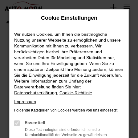
Zum
Hauptinhalt
Cookie Einstellungen
springen
Startseite
Fahrzeugverkauf
Fahrzeugbestand
Wir nutzen Cookies, um Ihnen die bestmögliche
Nutzung unserer Webseite zu ermöglichen und unsere
Kommunikation mit Ihnen zu verbessern. Wir
Fehler: Network Error
berücksichtigen hierbei Ihre Präferenzen und
verarbeiten Daten für Marketing und Statistiken nur,
Beim Laden ist ein Fehler aufgetreten.
wenn Sie uns Ihre Einwilligung geben. Wenn Sie zu
Hier sind ein paar Tipps, die dir helfen können:
einem späteren Zeitpunkt Ihre Meinung ändern, können
Sie die Einwilligung jederzeit für die Zukunft widerrufen.
Überprüfe deine Firewall und deine
Weitere Informationen zum Umfang der
Internetverbindung.
Datenverarbeitung finden Sie hier:
Datenschutzerklärung
,
Cookie-Richtlinie
.
Laden andere Webseiten, zum Beispiel deine
Suchmaschine?
Impressum
Prüfe deine Browsererweiterungen.
Folgende Kategorien von Cookies werden von uns eingesetzt:
Manche Erweiterungen, wie Werbeblocker,
Essentiell
können das Laden bestimmter Seiten
verhindern. Funktioniert die Seite in einem
Diese Technologien sind erforderlich, um die
Kernfunktionalität der Webseite zu gewährleisten.
anderen Browser oder in einem privaten