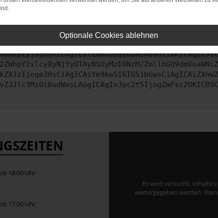
on dritten Werbetreibenden verwendet werden, um Sie auf anderen Webseiten zu ve
ind.
ontaktiere uns bitte. Wir werden versuchen, das Problem zu behe
Optionale Cookies ablehnen
vbmZpZyI6IHsKICAgICJtZXRob2QiOiAiR0VUIiwKICAgICJ1
2ZWhpY2xlcy8yNjYyOTAyNSUyMzE0NzM/ZmllbGQ9dmVoaWNs
kZXJzIjoge30sCiAgICAiYm9keSI6IG51bGwsCiAgICAiZXhw
vZ3Jlc3MiOiBudWxsLAogICAgInJpc2t5IjogZmFsc2UKICB9
GSZEITEN
 bis 18:00 Uhr
Es wird versucht, Inhalte 
weitergegeben werden. Wenn S
 bis 17:00 Uhr