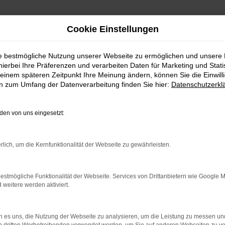
Cookie Einstellungen
ie bestmögliche Nutzung unserer Webseite zu ermöglichen und unsere
hierbei Ihre Präferenzen und verarbeiten Daten für Marketing und Stati
einem späteren Zeitpunkt Ihre Meinung ändern, können Sie die Einwillig
en zum Umfang der Datenverarbeitung finden Sie hier:
Datenschutzerkl
en von uns eingesetzt:
indung.
hine?
rlich, um die Kernfunktionalität der Webseite zu gewährleisten.
aden bestimmter Seiten verhindern. Funktioniert die Seite in e
estmögliche Funktionalität der Webseite. Services von Drittanbietern wie Google 
eitere werden aktiviert.
 zu beheben.
bssystem auf dem neuesten Stand sind.
 es uns, die Nutzung der Webseite zu analysieren, um die Leistung zu messen u
ko, sondern kann auch dazu führen, dass bestimmte Funktionen nic