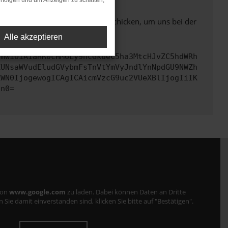
rfolgen und um Anzeigen zu schalten,
ben. Du kannst uns diesen Text schicken, um uns bei der
Alle akzeptieren
cmwiOiAiaHR0cHM6Ly9hcGkueC5ha3MtcHJvZC5hdWRh
ZUNsaWVudEludGVybmFsTnVtYmVyJndlYnNpdGU9NWZh
ZWN0IjogewogICAgICAicmVzcG9uc2VUeXBlIjogIiIK
Cn0=
von
www.google.com
zu laden. Dabei können Daten an Dritte
ie damit einverstanden sind, klicken Sie bitte auf "Bestätigen".