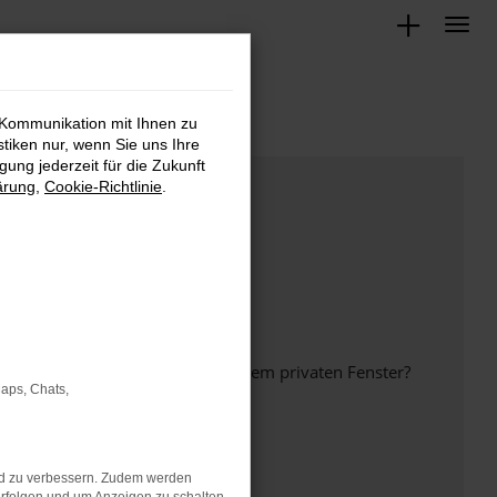
 Kommunikation mit Ihnen zu
stiken nur, wenn Sie uns Ihre
ung jederzeit für die Zukunft
ärung
,
Cookie-Richtlinie
.
inem anderen Browser oder in einem privaten Fenster?
Maps, Chats,
nd zu verbessern. Zudem werden
ht mehr unterstützt werden.