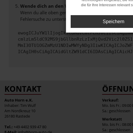
Technologien eingesetzt, die v
Wende dich an den Webseitenbetreiber.
die für Ihre Interessen relevant s
Wenn du alle oben genannten Schritte versucht hast, k
Fehlersuche zu unterstützen:
Speichern
ewogICJuYW1lIjogIk5ldHdvcmtFcnJvciIsCiAgImN
cmlzLm5ldC92MS9jbGllbnRzLzIxMjQvd2Vic2l0ZS1
MmI3OTU1OGZmMzU1NDIwMWYyNDg3IiwKICAgICJoZWF
ICAgIH0sCiAgICAidGltZW91dCI6IDAsCiAgICAicHJ
KONTAKT
ÖFFNUN
Auto Horn e.K.
Verkauf:
Inhaber: Tim Wulf
Mo. bis Fr.: 09:00
Am Nordkreuz 10
Sa.: geschlossen
26180 Rastede
Werkstatt
Mo. bis Fr.: 08:00
Tel.:
+49 4402 939 47 80
Sa.: geschlossen
E-Mail:
info@horn-auto.de