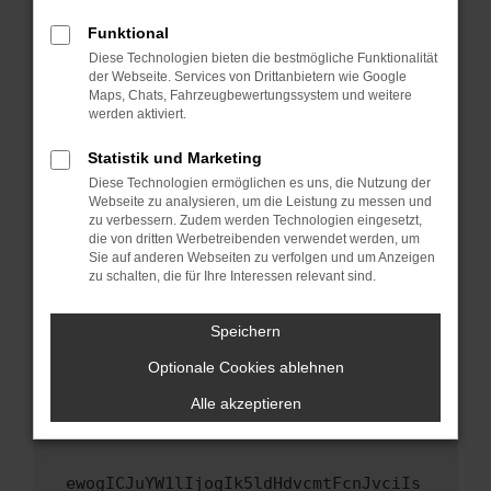
Fenster?
Funktional
Starte dein Gerät neu.
Diese Technologien bieten die bestmögliche Funktionalität
Das kann manchmal helfen, vorübergehende
der Webseite. Services von Drittanbietern wie Google
Maps, Chats, Fahrzeugbewertungssystem und weitere
Probleme zu beheben.
werden aktiviert.
Stelle sicher, dass dein Browser und dein
Betriebssystem auf dem neuesten Stand
Statistik und Marketing
sind.
Diese Technologien ermöglichen es uns, die Nutzung der
Webseite zu analysieren, um die Leistung zu messen und
Veraltete Software birgt nicht nur ein
zu verbessern. Zudem werden Technologien eingesetzt,
Sicherheitsrisiko, sondern kann auch dazu
die von dritten Werbetreibenden verwendet werden, um
führen, dass bestimmte Funktionen nicht mehr
Sie auf anderen Webseiten zu verfolgen und um Anzeigen
unterstützt werden.
zu schalten, die für Ihre Interessen relevant sind.
Wende dich an den Webseitenbetreiber.
Speichern
Wenn du alle oben genannten Schritte versucht
hast, kontaktiere uns bitte. Wir werden
Optionale Cookies ablehnen
versuchen, das Problem zu beheben. Du kannst
Alle akzeptieren
uns diesen Text schicken, um uns bei der
Fehlersuche zu unterstützen:
ewogICJuYW1lIjogIk5ldHdvcmtFcnJvciIs