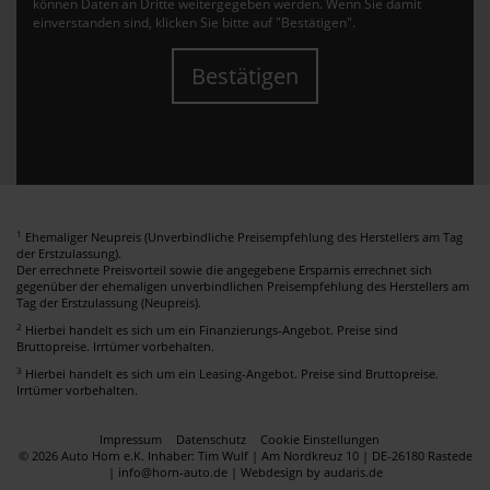
können Daten an Dritte weitergegeben werden. Wenn Sie damit
einverstanden sind, klicken Sie bitte auf "Bestätigen".
Bestätigen
1
Ehemaliger Neupreis (Unverbindliche Preisempfehlung des Herstellers am Tag
der Erstzulassung).
Der errechnete Preisvorteil sowie die angegebene Ersparnis errechnet sich
gegenüber der ehemaligen unverbindlichen Preisempfehlung des Herstellers am
Tag der Erstzulassung (Neupreis).
2
Hierbei handelt es sich um ein Finanzierungs-Angebot. Preise sind
Bruttopreise. Irrtümer vorbehalten.
3
Hierbei handelt es sich um ein Leasing-Angebot. Preise sind Bruttopreise.
Irrtümer vorbehalten.
Impressum
Datenschutz
Cookie Einstellungen
© 2026 Auto Horn e.K. Inhaber: Tim Wulf | Am Nordkreuz 10 | DE-26180 Rastede
| info@horn-auto.de |
Webdesign by audaris.de