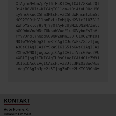
CiAgImNvbmZpZyI6IHsKICAgICJtZXRob2Qi
OiAiR0VUIiwKICAgICJ1cmwiOiAiaHR0cHM6
Ly9hcGkueC5ha3MtcHJvZC5hdWRhcmlzLm5l
dC92MS9jbGllbnRzLzIxMjQvd2Vic2l0ZS12
ZWhpY2xlcy8yNjYyOTAyNCUyMzE0NzM/Zmll
bGQ9dmVoaWNsZUNsaWVudEludGVybmFsTnVt
YmVyJndlYnNpdGU9NWZhMmI3OTU1OGZmMzU1
NDIwMWYyNDg3IiwKICAgICJoZWFkZXJzIjog
e30sCiAgICAiYm9keSI6IG51bGwsCiAgICAi
ZXhwZWN0IjogewogICAgICAicmVzcG9uc2VU
eXBlIjogIiIKICAgIH0sCiAgICAidGltZW91
dCI6IDAsCiAgICAicHJvZ3Jlc3MiOiBudWxs
LAogICAgInJpc2t5IjogZmFsc2UKICB9Cn0=
KONTAKT
Auto Horn e.K.
Inhaber: Tim Wulf