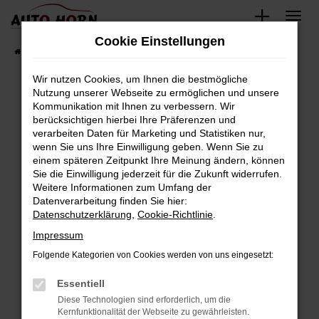
Zum
Hauptinhalt
Cookie Einstellungen
springen
Startseite
Fahrzeugverkauf
Fahrzeugbestand
Wir nutzen Cookies, um Ihnen die bestmögliche
Nutzung unserer Webseite zu ermöglichen und unsere
Kommunikation mit Ihnen zu verbessern. Wir
Fehler: Network Error
berücksichtigen hierbei Ihre Präferenzen und
verarbeiten Daten für Marketing und Statistiken nur,
Beim Laden ist ein Fehler aufgetreten.
wenn Sie uns Ihre Einwilligung geben. Wenn Sie zu
Hier sind ein paar Tipps, die dir helfen können:
einem späteren Zeitpunkt Ihre Meinung ändern, können
Sie die Einwilligung jederzeit für die Zukunft widerrufen.
Überprüfe deine Firewall und deine
Weitere Informationen zum Umfang der
Internetverbindung.
Datenverarbeitung finden Sie hier:
Datenschutzerklärung
,
Cookie-Richtlinie
.
Laden andere Webseiten, zum Beispiel deine
Suchmaschine?
Impressum
Prüfe deine Browsererweiterungen.
Folgende Kategorien von Cookies werden von uns eingesetzt:
Manche Erweiterungen, wie Werbeblocker,
Essentiell
können das Laden bestimmter Seiten
verhindern. Funktioniert die Seite in einem
Diese Technologien sind erforderlich, um die
Kernfunktionalität der Webseite zu gewährleisten.
anderen Browser oder in einem privaten