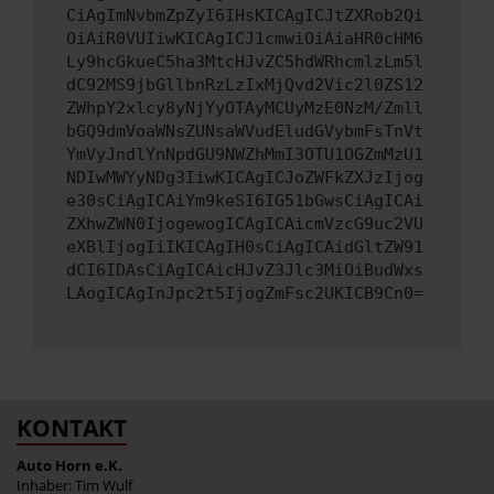
CiAgImNvbmZpZyI6IHsKICAgICJtZXRob2Qi
OiAiR0VUIiwKICAgICJ1cmwiOiAiaHR0cHM6
Ly9hcGkueC5ha3MtcHJvZC5hdWRhcmlzLm5l
dC92MS9jbGllbnRzLzIxMjQvd2Vic2l0ZS12
ZWhpY2xlcy8yNjYyOTAyMCUyMzE0NzM/Zmll
bGQ9dmVoaWNsZUNsaWVudEludGVybmFsTnVt
YmVyJndlYnNpdGU9NWZhMmI3OTU1OGZmMzU1
NDIwMWYyNDg3IiwKICAgICJoZWFkZXJzIjog
e30sCiAgICAiYm9keSI6IG51bGwsCiAgICAi
ZXhwZWN0IjogewogICAgICAicmVzcG9uc2VU
eXBlIjogIiIKICAgIH0sCiAgICAidGltZW91
dCI6IDAsCiAgICAicHJvZ3Jlc3MiOiBudWxs
LAogICAgInJpc2t5IjogZmFsc2UKICB9Cn0=
KONTAKT
Auto Horn e.K.
Inhaber: Tim Wulf