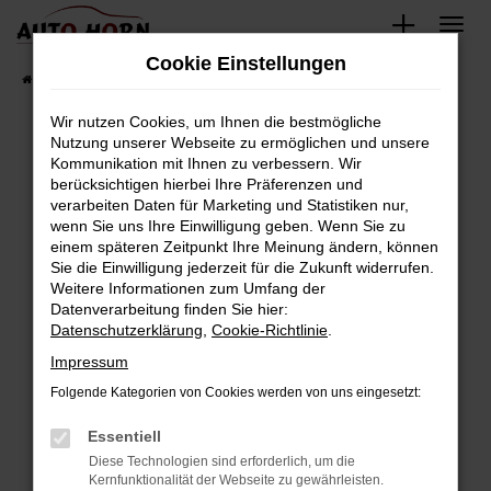
Zum
Hauptinhalt
Cookie Einstellungen
springen
Startseite
Fahrzeugverkauf
Fahrzeugbestand
Wir nutzen Cookies, um Ihnen die bestmögliche
Nutzung unserer Webseite zu ermöglichen und unsere
Kommunikation mit Ihnen zu verbessern. Wir
Fehler: Network Error
berücksichtigen hierbei Ihre Präferenzen und
verarbeiten Daten für Marketing und Statistiken nur,
Beim Laden ist ein Fehler aufgetreten.
wenn Sie uns Ihre Einwilligung geben. Wenn Sie zu
Hier sind ein paar Tipps, die dir helfen können:
einem späteren Zeitpunkt Ihre Meinung ändern, können
Sie die Einwilligung jederzeit für die Zukunft widerrufen.
Überprüfe deine Firewall und deine
Weitere Informationen zum Umfang der
Internetverbindung.
Datenverarbeitung finden Sie hier:
Datenschutzerklärung
,
Cookie-Richtlinie
.
Laden andere Webseiten, zum Beispiel deine
Suchmaschine?
Impressum
Prüfe deine Browsererweiterungen.
Folgende Kategorien von Cookies werden von uns eingesetzt:
Manche Erweiterungen, wie Werbeblocker,
Essentiell
können das Laden bestimmter Seiten
verhindern. Funktioniert die Seite in einem
Diese Technologien sind erforderlich, um die
Kernfunktionalität der Webseite zu gewährleisten.
anderen Browser oder in einem privaten