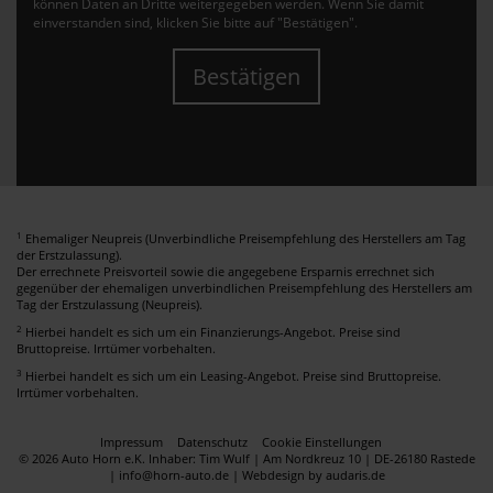
können Daten an Dritte weitergegeben werden. Wenn Sie damit
einverstanden sind, klicken Sie bitte auf "Bestätigen".
Bestätigen
1
Ehemaliger Neupreis (Unverbindliche Preisempfehlung des Herstellers am Tag
der Erstzulassung).
Der errechnete Preisvorteil sowie die angegebene Ersparnis errechnet sich
gegenüber der ehemaligen unverbindlichen Preisempfehlung des Herstellers am
Tag der Erstzulassung (Neupreis).
2
Hierbei handelt es sich um ein Finanzierungs-Angebot. Preise sind
Bruttopreise. Irrtümer vorbehalten.
3
Hierbei handelt es sich um ein Leasing-Angebot. Preise sind Bruttopreise.
Irrtümer vorbehalten.
Impressum
Datenschutz
Cookie Einstellungen
© 2026 Auto Horn e.K. Inhaber: Tim Wulf | Am Nordkreuz 10 | DE-26180 Rastede
| info@horn-auto.de |
Webdesign by audaris.de