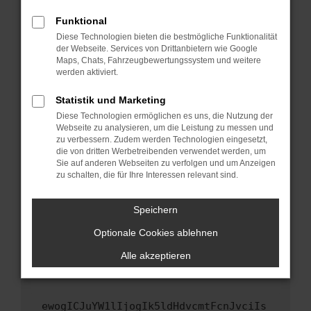
Fenster?
Funktional
Starte dein Gerät neu.
Diese Technologien bieten die bestmögliche Funktionalität
Das kann manchmal helfen, vorübergehende
der Webseite. Services von Drittanbietern wie Google
Maps, Chats, Fahrzeugbewertungssystem und weitere
Probleme zu beheben.
werden aktiviert.
Stelle sicher, dass dein Browser und dein
Betriebssystem auf dem neuesten Stand
Statistik und Marketing
sind.
Diese Technologien ermöglichen es uns, die Nutzung der
Webseite zu analysieren, um die Leistung zu messen und
Veraltete Software birgt nicht nur ein
zu verbessern. Zudem werden Technologien eingesetzt,
Sicherheitsrisiko, sondern kann auch dazu
die von dritten Werbetreibenden verwendet werden, um
führen, dass bestimmte Funktionen nicht mehr
Sie auf anderen Webseiten zu verfolgen und um Anzeigen
unterstützt werden.
zu schalten, die für Ihre Interessen relevant sind.
Wende dich an den Webseitenbetreiber.
Speichern
Wenn du alle oben genannten Schritte versucht
hast, kontaktiere uns bitte. Wir werden
Optionale Cookies ablehnen
versuchen, das Problem zu beheben. Du kannst
Alle akzeptieren
uns diesen Text schicken, um uns bei der
Fehlersuche zu unterstützen:
ewogICJuYW1lIjogIk5ldHdvcmtFcnJvciIs