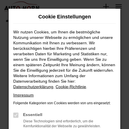
Zum
Hauptinhalt
Cookie Einstellungen
springen
Startseite
Fahrzeugverkauf
Fahrzeugbestand
Wir nutzen Cookies, um Ihnen die bestmögliche
Nutzung unserer Webseite zu ermöglichen und unsere
Kommunikation mit Ihnen zu verbessern. Wir
Fehler: Network Error
berücksichtigen hierbei Ihre Präferenzen und
verarbeiten Daten für Marketing und Statistiken nur,
Beim Laden ist ein Fehler aufgetreten.
wenn Sie uns Ihre Einwilligung geben. Wenn Sie zu
Hier sind ein paar Tipps, die dir helfen können:
einem späteren Zeitpunkt Ihre Meinung ändern, können
Sie die Einwilligung jederzeit für die Zukunft widerrufen.
Überprüfe deine Firewall und deine
Weitere Informationen zum Umfang der
Internetverbindung.
Datenverarbeitung finden Sie hier:
Datenschutzerklärung
,
Cookie-Richtlinie
.
Laden andere Webseiten, zum Beispiel deine
Suchmaschine?
Impressum
Prüfe deine Browsererweiterungen.
Folgende Kategorien von Cookies werden von uns eingesetzt:
Manche Erweiterungen, wie Werbeblocker,
Essentiell
können das Laden bestimmter Seiten
verhindern. Funktioniert die Seite in einem
Diese Technologien sind erforderlich, um die
Kernfunktionalität der Webseite zu gewährleisten.
anderen Browser oder in einem privaten