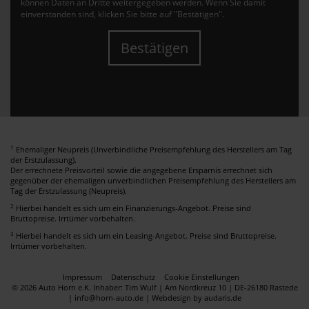
können Daten an Dritte weitergegeben werden. Wenn Sie damit
einverstanden sind, klicken Sie bitte auf "Bestätigen".
Bestätigen
1
Ehemaliger Neupreis (Unverbindliche Preisempfehlung des Herstellers am Tag
der Erstzulassung).
Der errechnete Preisvorteil sowie die angegebene Ersparnis errechnet sich
gegenüber der ehemaligen unverbindlichen Preisempfehlung des Herstellers am
Tag der Erstzulassung (Neupreis).
2
Hierbei handelt es sich um ein Finanzierungs-Angebot. Preise sind
Bruttopreise. Irrtümer vorbehalten.
3
Hierbei handelt es sich um ein Leasing-Angebot. Preise sind Bruttopreise.
Irrtümer vorbehalten.
Impressum
Datenschutz
Cookie Einstellungen
© 2026 Auto Horn e.K. Inhaber: Tim Wulf | Am Nordkreuz 10 | DE-26180 Rastede
| info@horn-auto.de |
Webdesign by audaris.de