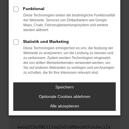
Fenster?
Funktional
Starte dein Gerät neu.
Diese Technologien bieten die bestmögliche Funktionalität
Das kann manchmal helfen, vorübergehende
der Webseite. Services von Drittanbietern wie Google
Maps, Chats, Fahrzeugbewertungssystem und weitere
Probleme zu beheben.
werden aktiviert.
Stelle sicher, dass dein Browser und dein
Betriebssystem auf dem neuesten Stand
Statistik und Marketing
sind.
Diese Technologien ermöglichen es uns, die Nutzung der
Webseite zu analysieren, um die Leistung zu messen und
Veraltete Software birgt nicht nur ein
zu verbessern. Zudem werden Technologien eingesetzt,
Sicherheitsrisiko, sondern kann auch dazu
die von dritten Werbetreibenden verwendet werden, um
führen, dass bestimmte Funktionen nicht mehr
Sie auf anderen Webseiten zu verfolgen und um Anzeigen
unterstützt werden.
zu schalten, die für Ihre Interessen relevant sind.
Wende dich an den Webseitenbetreiber.
Speichern
Wenn du alle oben genannten Schritte versucht
hast, kontaktiere uns bitte. Wir werden
Optionale Cookies ablehnen
versuchen, das Problem zu beheben. Du kannst
Alle akzeptieren
uns diesen Text schicken, um uns bei der
Fehlersuche zu unterstützen:
ewogICJuYW1lIjogIk5ldHdvcmtFcnJvciIs