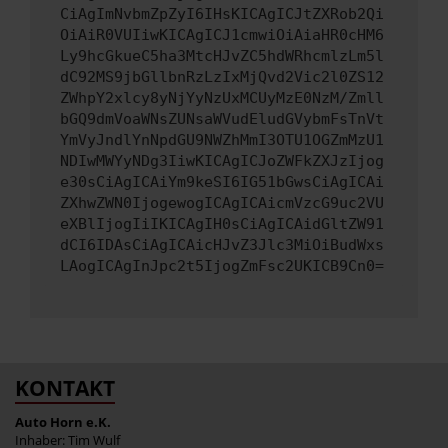
CiAgImNvbmZpZyI6IHsKICAgICJtZXRob2Qi
OiAiR0VUIiwKICAgICJ1cmwiOiAiaHR0cHM6
Ly9hcGkueC5ha3MtcHJvZC5hdWRhcmlzLm5l
dC92MS9jbGllbnRzLzIxMjQvd2Vic2l0ZS12
ZWhpY2xlcy8yNjYyNzUxMCUyMzE0NzM/Zmll
bGQ9dmVoaWNsZUNsaWVudEludGVybmFsTnVt
YmVyJndlYnNpdGU9NWZhMmI3OTU1OGZmMzU1
NDIwMWYyNDg3IiwKICAgICJoZWFkZXJzIjog
e30sCiAgICAiYm9keSI6IG51bGwsCiAgICAi
ZXhwZWN0IjogewogICAgICAicmVzcG9uc2VU
eXBlIjogIiIKICAgIH0sCiAgICAidGltZW91
dCI6IDAsCiAgICAicHJvZ3Jlc3MiOiBudWxs
LAogICAgInJpc2t5IjogZmFsc2UKICB9Cn0=
KONTAKT
Auto Horn e.K.
Inhaber: Tim Wulf