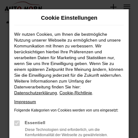
Zum
Hauptinhalt
Cookie Einstellungen
springen
Startseite
Fahrzeugverkauf
Fahrzeugbestand
Wir nutzen Cookies, um Ihnen die bestmögliche
Nutzung unserer Webseite zu ermöglichen und unsere
Kommunikation mit Ihnen zu verbessern. Wir
Fehler: Network Error
berücksichtigen hierbei Ihre Präferenzen und
verarbeiten Daten für Marketing und Statistiken nur,
Beim Laden ist ein Fehler aufgetreten.
wenn Sie uns Ihre Einwilligung geben. Wenn Sie zu
Hier sind ein paar Tipps, die dir helfen können:
einem späteren Zeitpunkt Ihre Meinung ändern, können
Sie die Einwilligung jederzeit für die Zukunft widerrufen.
Überprüfe deine Firewall und deine
Weitere Informationen zum Umfang der
Internetverbindung.
Datenverarbeitung finden Sie hier:
Datenschutzerklärung
,
Cookie-Richtlinie
.
Laden andere Webseiten, zum Beispiel deine
Suchmaschine?
Impressum
Prüfe deine Browsererweiterungen.
Folgende Kategorien von Cookies werden von uns eingesetzt:
Manche Erweiterungen, wie Werbeblocker,
Essentiell
können das Laden bestimmter Seiten
verhindern. Funktioniert die Seite in einem
Diese Technologien sind erforderlich, um die
Kernfunktionalität der Webseite zu gewährleisten.
anderen Browser oder in einem privaten