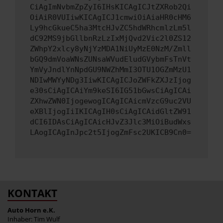
CiAgImNvbmZpZyI6IHsKICAgICJtZXRob2Qi
OiAiR0VUIiwKICAgICJ1cmwiOiAiaHR0cHM6
Ly9hcGkueC5ha3MtcHJvZC5hdWRhcmlzLm5l
dC92MS9jbGllbnRzLzIxMjQvd2Vic2l0ZS12
ZWhpY2xlcy8yNjYzMDA1NiUyMzE0NzM/Zmll
bGQ9dmVoaWNsZUNsaWVudEludGVybmFsTnVt
YmVyJndlYnNpdGU9NWZhMmI3OTU1OGZmMzU1
NDIwMWYyNDg3IiwKICAgICJoZWFkZXJzIjog
e30sCiAgICAiYm9keSI6IG51bGwsCiAgICAi
ZXhwZWN0IjogewogICAgICAicmVzcG9uc2VU
eXBlIjogIiIKICAgIH0sCiAgICAidGltZW91
dCI6IDAsCiAgICAicHJvZ3Jlc3MiOiBudWxs
LAogICAgInJpc2t5IjogZmFsc2UKICB9Cn0=
KONTAKT
Auto Horn e.K.
Inhaber: Tim Wulf