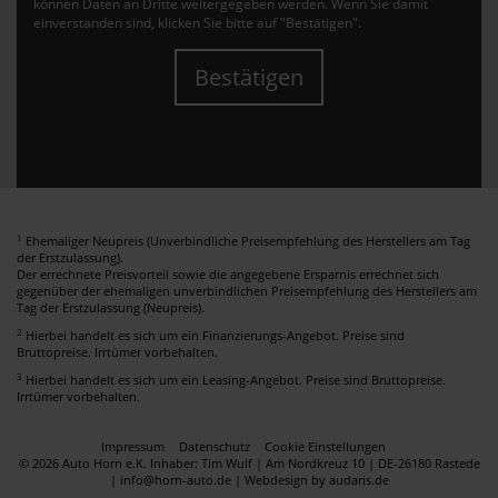
können Daten an Dritte weitergegeben werden. Wenn Sie damit
einverstanden sind, klicken Sie bitte auf "Bestätigen".
Bestätigen
1
Ehemaliger Neupreis (Unverbindliche Preisempfehlung des Herstellers am Tag
der Erstzulassung).
Der errechnete Preisvorteil sowie die angegebene Ersparnis errechnet sich
gegenüber der ehemaligen unverbindlichen Preisempfehlung des Herstellers am
Tag der Erstzulassung (Neupreis).
2
Hierbei handelt es sich um ein Finanzierungs-Angebot. Preise sind
Bruttopreise. Irrtümer vorbehalten.
3
Hierbei handelt es sich um ein Leasing-Angebot. Preise sind Bruttopreise.
Irrtümer vorbehalten.
Impressum
Datenschutz
Cookie Einstellungen
© 2026 Auto Horn e.K. Inhaber: Tim Wulf | Am Nordkreuz 10 | DE-26180 Rastede
| info@horn-auto.de |
Webdesign by audaris.de