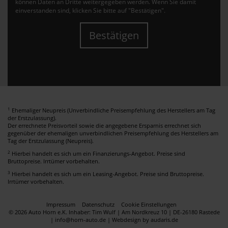
können Daten an Dritte weitergegeben werden. Wenn Sie damit
einverstanden sind, klicken Sie bitte auf "Bestätigen".
Bestätigen
1
Ehemaliger Neupreis (Unverbindliche Preisempfehlung des Herstellers am Tag
der Erstzulassung).
Der errechnete Preisvorteil sowie die angegebene Ersparnis errechnet sich
gegenüber der ehemaligen unverbindlichen Preisempfehlung des Herstellers am
Tag der Erstzulassung (Neupreis).
2
Hierbei handelt es sich um ein Finanzierungs-Angebot. Preise sind
Bruttopreise. Irrtümer vorbehalten.
3
Hierbei handelt es sich um ein Leasing-Angebot. Preise sind Bruttopreise.
Irrtümer vorbehalten.
Impressum
Datenschutz
Cookie Einstellungen
© 2026 Auto Horn e.K. Inhaber: Tim Wulf | Am Nordkreuz 10 | DE-26180 Rastede
| info@horn-auto.de |
Webdesign by audaris.de