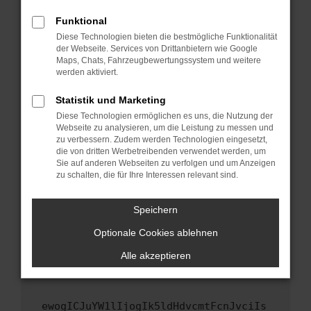
Fenster?
Funktional
Starte dein Gerät neu.
Diese Technologien bieten die bestmögliche Funktionalität
Das kann manchmal helfen, vorübergehende
der Webseite. Services von Drittanbietern wie Google
Maps, Chats, Fahrzeugbewertungssystem und weitere
Probleme zu beheben.
werden aktiviert.
Stelle sicher, dass dein Browser und dein
Betriebssystem auf dem neuesten Stand
Statistik und Marketing
sind.
Diese Technologien ermöglichen es uns, die Nutzung der
Webseite zu analysieren, um die Leistung zu messen und
Veraltete Software birgt nicht nur ein
zu verbessern. Zudem werden Technologien eingesetzt,
Sicherheitsrisiko, sondern kann auch dazu
die von dritten Werbetreibenden verwendet werden, um
führen, dass bestimmte Funktionen nicht mehr
Sie auf anderen Webseiten zu verfolgen und um Anzeigen
unterstützt werden.
zu schalten, die für Ihre Interessen relevant sind.
Wende dich an den Webseitenbetreiber.
Speichern
Wenn du alle oben genannten Schritte versucht
hast, kontaktiere uns bitte. Wir werden
Optionale Cookies ablehnen
versuchen, das Problem zu beheben. Du kannst
Alle akzeptieren
uns diesen Text schicken, um uns bei der
Fehlersuche zu unterstützen:
ewogICJuYW1lIjogIk5ldHdvcmtFcnJvciIs