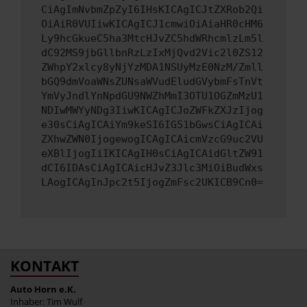
CiAgImNvbmZpZyI6IHsKICAgICJtZXRob2Qi
OiAiR0VUIiwKICAgICJ1cmwiOiAiaHR0cHM6
Ly9hcGkueC5ha3MtcHJvZC5hdWRhcmlzLm5l
dC92MS9jbGllbnRzLzIxMjQvd2Vic2l0ZS12
ZWhpY2xlcy8yNjYzMDA1NSUyMzE0NzM/Zmll
bGQ9dmVoaWNsZUNsaWVudEludGVybmFsTnVt
YmVyJndlYnNpdGU9NWZhMmI3OTU1OGZmMzU1
NDIwMWYyNDg3IiwKICAgICJoZWFkZXJzIjog
e30sCiAgICAiYm9keSI6IG51bGwsCiAgICAi
ZXhwZWN0IjogewogICAgICAicmVzcG9uc2VU
eXBlIjogIiIKICAgIH0sCiAgICAidGltZW91
dCI6IDAsCiAgICAicHJvZ3Jlc3MiOiBudWxs
LAogICAgInJpc2t5IjogZmFsc2UKICB9Cn0=
KONTAKT
Auto Horn e.K.
Inhaber: Tim Wulf