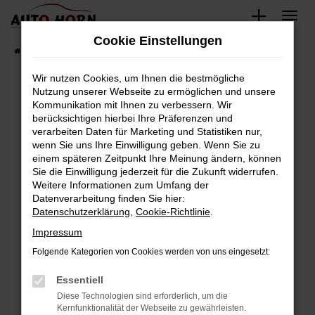
Zum
Hauptinhalt
Cookie Einstellungen
springen
Startseite
Fahrzeugverkauf
Fahrzeugbestand
Wir nutzen Cookies, um Ihnen die bestmögliche
Nutzung unserer Webseite zu ermöglichen und unsere
Kommunikation mit Ihnen zu verbessern. Wir
Fehler: Network Error
berücksichtigen hierbei Ihre Präferenzen und
verarbeiten Daten für Marketing und Statistiken nur,
Beim Laden ist ein Fehler aufgetreten.
wenn Sie uns Ihre Einwilligung geben. Wenn Sie zu
Hier sind ein paar Tipps, die dir helfen können:
einem späteren Zeitpunkt Ihre Meinung ändern, können
Sie die Einwilligung jederzeit für die Zukunft widerrufen.
Überprüfe deine Firewall und deine
Weitere Informationen zum Umfang der
Internetverbindung.
Datenverarbeitung finden Sie hier:
Datenschutzerklärung
,
Cookie-Richtlinie
.
Laden andere Webseiten, zum Beispiel deine
Suchmaschine?
Impressum
Prüfe deine Browsererweiterungen.
Folgende Kategorien von Cookies werden von uns eingesetzt:
Manche Erweiterungen, wie Werbeblocker,
Essentiell
können das Laden bestimmter Seiten
verhindern. Funktioniert die Seite in einem
Diese Technologien sind erforderlich, um die
Kernfunktionalität der Webseite zu gewährleisten.
anderen Browser oder in einem privaten