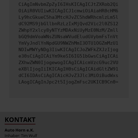
CiAgImNvbmZpZyI6IHsKICAgICJtZXRob2Qi
OiAiR0VUIiwKICAgICJ1cmwiOiAiaHR0cHM6
Ly9hcGkueC5ha3MtcHJvZC5hdWRhcmlzLm5l
dC92MS9jbGllbnRzLzIxMjQvd2Vic2l0ZS12
ZWhpY2xlcy8yNTYzMDAxNiUyMzE0NzM/Zmll
bGQ9dmVoaWNsZUNsaWVudEludGVybmFsTnVt
YmVyJndlYnNpdGU9NWZhMmI3OTU1OGZmMzU1
NDIwMWYyNDg3IiwKICAgICJoZWFkZXJzIjog
e30sCiAgICAiYm9keSI6IG51bGwsCiAgICAi
ZXhwZWN0IjogewogICAgICAicmVzcG9uc2VU
eXBlIjogIiIKICAgIH0sCiAgICAidGltZW91
dCI6IDAsCiAgICAicHJvZ3Jlc3MiOiBudWxs
LAogICAgInJpc2t5IjogZmFsc2UKICB9Cn0=
KONTAKT
Auto Horn e.K.
Inhaber: Tim Wulf