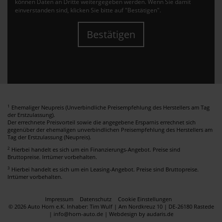
können Daten an Dritte weitergegeben werden. Wenn Sie damit
einverstanden sind, klicken Sie bitte auf "Bestätigen".
Bestätigen
1
Ehemaliger Neupreis (Unverbindliche Preisempfehlung des Herstellers am Tag
der Erstzulassung).
Der errechnete Preisvorteil sowie die angegebene Ersparnis errechnet sich
gegenüber der ehemaligen unverbindlichen Preisempfehlung des Herstellers am
Tag der Erstzulassung (Neupreis).
2
Hierbei handelt es sich um ein Finanzierungs-Angebot. Preise sind
Bruttopreise. Irrtümer vorbehalten.
3
Hierbei handelt es sich um ein Leasing-Angebot. Preise sind Bruttopreise.
Irrtümer vorbehalten.
Impressum
Datenschutz
Cookie Einstellungen
© 2026 Auto Horn e.K. Inhaber: Tim Wulf | Am Nordkreuz 10 | DE-26180 Rastede
| info@horn-auto.de |
Webdesign by audaris.de