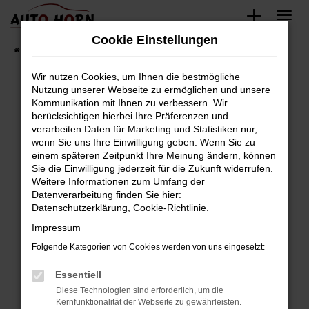
Zum
Hauptinhalt
Cookie Einstellungen
springen
Startseite
Fahrzeugverkauf
Fahrzeugbestand
Wir nutzen Cookies, um Ihnen die bestmögliche
Nutzung unserer Webseite zu ermöglichen und unsere
Kommunikation mit Ihnen zu verbessern. Wir
Fehler: Network Error
berücksichtigen hierbei Ihre Präferenzen und
verarbeiten Daten für Marketing und Statistiken nur,
Beim Laden ist ein Fehler aufgetreten.
wenn Sie uns Ihre Einwilligung geben. Wenn Sie zu
Hier sind ein paar Tipps, die dir helfen können:
einem späteren Zeitpunkt Ihre Meinung ändern, können
Sie die Einwilligung jederzeit für die Zukunft widerrufen.
Überprüfe deine Firewall und deine
Weitere Informationen zum Umfang der
Internetverbindung.
Datenverarbeitung finden Sie hier:
Datenschutzerklärung
,
Cookie-Richtlinie
.
Laden andere Webseiten, zum Beispiel deine
Suchmaschine?
Impressum
Prüfe deine Browsererweiterungen.
Folgende Kategorien von Cookies werden von uns eingesetzt:
Manche Erweiterungen, wie Werbeblocker,
Essentiell
können das Laden bestimmter Seiten
verhindern. Funktioniert die Seite in einem
Diese Technologien sind erforderlich, um die
Kernfunktionalität der Webseite zu gewährleisten.
anderen Browser oder in einem privaten