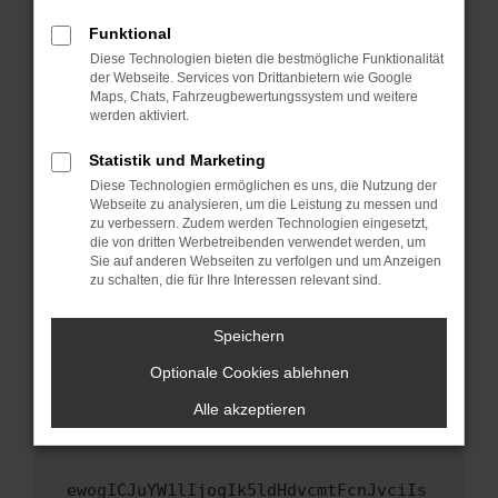
Fenster?
Funktional
Starte dein Gerät neu.
Diese Technologien bieten die bestmögliche Funktionalität
Das kann manchmal helfen, vorübergehende
der Webseite. Services von Drittanbietern wie Google
Maps, Chats, Fahrzeugbewertungssystem und weitere
Probleme zu beheben.
werden aktiviert.
Stelle sicher, dass dein Browser und dein
Betriebssystem auf dem neuesten Stand
Statistik und Marketing
sind.
Diese Technologien ermöglichen es uns, die Nutzung der
Webseite zu analysieren, um die Leistung zu messen und
Veraltete Software birgt nicht nur ein
zu verbessern. Zudem werden Technologien eingesetzt,
Sicherheitsrisiko, sondern kann auch dazu
die von dritten Werbetreibenden verwendet werden, um
führen, dass bestimmte Funktionen nicht mehr
Sie auf anderen Webseiten zu verfolgen und um Anzeigen
unterstützt werden.
zu schalten, die für Ihre Interessen relevant sind.
Wende dich an den Webseitenbetreiber.
Speichern
Wenn du alle oben genannten Schritte versucht
hast, kontaktiere uns bitte. Wir werden
Optionale Cookies ablehnen
versuchen, das Problem zu beheben. Du kannst
Alle akzeptieren
uns diesen Text schicken, um uns bei der
Fehlersuche zu unterstützen:
ewogICJuYW1lIjogIk5ldHdvcmtFcnJvciIs