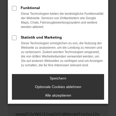
Fenster?
Funktional
Starte dein Gerät neu.
Diese Technologien bieten die bestmögliche Funktionalität
Das kann manchmal helfen, vorübergehende
der Webseite. Services von Drittanbietern wie Google
Maps, Chats, Fahrzeugbewertungssystem und weitere
Probleme zu beheben.
werden aktiviert.
Stelle sicher, dass dein Browser und dein
Betriebssystem auf dem neuesten Stand
Statistik und Marketing
sind.
Diese Technologien ermöglichen es uns, die Nutzung der
Webseite zu analysieren, um die Leistung zu messen und
Veraltete Software birgt nicht nur ein
zu verbessern. Zudem werden Technologien eingesetzt,
Sicherheitsrisiko, sondern kann auch dazu
die von dritten Werbetreibenden verwendet werden, um
führen, dass bestimmte Funktionen nicht mehr
Sie auf anderen Webseiten zu verfolgen und um Anzeigen
unterstützt werden.
zu schalten, die für Ihre Interessen relevant sind.
Wende dich an den Webseitenbetreiber.
Speichern
Wenn du alle oben genannten Schritte versucht
hast, kontaktiere uns bitte. Wir werden
Optionale Cookies ablehnen
versuchen, das Problem zu beheben. Du kannst
Alle akzeptieren
uns diesen Text schicken, um uns bei der
Fehlersuche zu unterstützen:
ewogICJuYW1lIjogIk5ldHdvcmtFcnJvciIs