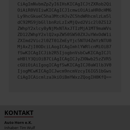
CiAgImNvbmZpZyI6IHsKICAgICJtZXRob2Qi
OiAiR0VUIiwKICAgICJ1cmwiOiAiaHR0cHM6
Ly9hcGkueC5ha3MtcHJvZC5hdWRhcmlzLm5l
dC92MS9jbGllbnRzLzIxMjQvd2Vic2l0ZS12
ZWhpY2xlcy8yNjMxNTAxJTIzMjA1MT9maWVs
ZD12ZWhpY2xlQ2xpZW50SW50ZXJuYWxOdW1i
ZXImd2Vic2l0ZT01ZmEyYjc5NTU4ZmYzNTU0
MjAxZjI0ODciLAogICAgImhlYWRlcnMiOiB7
fSwKICAgICJib2R5IjogbnVsbCwKICAgICJl
eHBlY3QiOiB7CiAgICAgICJyZXNwb25zZVR5
cGUiOiAiIgogICAgfSwKICAgICJ0aW1lb3V0
IjogMCwKICAgICJwcm9ncmVzcyI6IG51bGws
CiAgICAicmlza3kiOiBmYWxzZQogIH0KfQ==
KONTAKT
Auto Horn e.K.
Inhaber: Tim Wulf