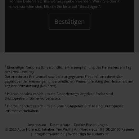
können Daten an Dritte weitergegeben werden. Wenn Sie damit
einverstanden sind, klicken Sie bitte auf "Bestätigen".
Bestätigen
1
Ehemaliger Neupreis (Unverbindliche Preisempfehlung des Herstellers am Tag
der Erstzulassung).
Der errechnete Preisvorteil sowie die angegebene Ersparnis errechnet sich
gegenüber der ehemaligen unverbindlichen Preisempfehlung des Herstellers am
Tag der Erstzulassung (Neupreis).
2
Hierbei handelt es sich um ein Finanzierungs-Angebot. Preise sind
Bruttopreise. Irrtümer vorbehalten.
3
Hierbei handelt es sich um ein Leasing-Angebot. Preise sind Bruttopreise.
Irrtümer vorbehalten.
Impressum
Datenschutz
Cookie Einstellungen
© 2026 Auto Horn e.K. Inhaber: Tim Wulf | Am Nordkreuz 10 | DE-26180 Rastede
| info@horn-auto.de |
Webdesign by audaris.de