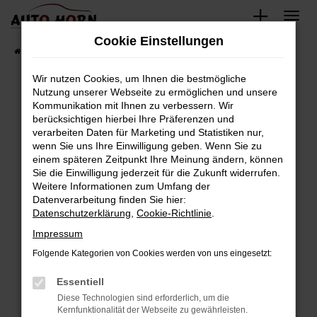
Zum
Hauptinhalt
Cookie Einstellungen
springen
Startseite
Fahrzeugverkauf
Fahrzeugbestand
Wir nutzen Cookies, um Ihnen die bestmögliche
Nutzung unserer Webseite zu ermöglichen und unsere
Kommunikation mit Ihnen zu verbessern. Wir
Fehler: Network Error
berücksichtigen hierbei Ihre Präferenzen und
verarbeiten Daten für Marketing und Statistiken nur,
Beim Laden ist ein Fehler aufgetreten.
wenn Sie uns Ihre Einwilligung geben. Wenn Sie zu
Hier sind ein paar Tipps, die dir helfen können:
einem späteren Zeitpunkt Ihre Meinung ändern, können
Sie die Einwilligung jederzeit für die Zukunft widerrufen.
Überprüfe deine Firewall und deine
Weitere Informationen zum Umfang der
Internetverbindung.
Datenverarbeitung finden Sie hier:
Datenschutzerklärung
,
Cookie-Richtlinie
.
Laden andere Webseiten, zum Beispiel deine
Suchmaschine?
Impressum
Prüfe deine Browsererweiterungen.
Folgende Kategorien von Cookies werden von uns eingesetzt:
Manche Erweiterungen, wie Werbeblocker,
Essentiell
können das Laden bestimmter Seiten
verhindern. Funktioniert die Seite in einem
Diese Technologien sind erforderlich, um die
Kernfunktionalität der Webseite zu gewährleisten.
anderen Browser oder in einem privaten