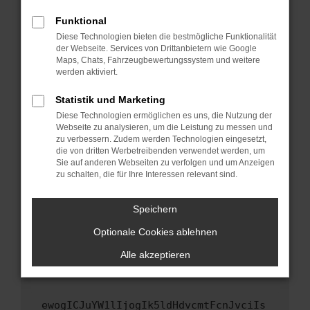
Fenster?
Funktional
Starte dein Gerät neu.
Diese Technologien bieten die bestmögliche Funktionalität
Das kann manchmal helfen, vorübergehende
der Webseite. Services von Drittanbietern wie Google
Maps, Chats, Fahrzeugbewertungssystem und weitere
Probleme zu beheben.
werden aktiviert.
Stelle sicher, dass dein Browser und dein
Betriebssystem auf dem neuesten Stand
Statistik und Marketing
sind.
Diese Technologien ermöglichen es uns, die Nutzung der
Webseite zu analysieren, um die Leistung zu messen und
Veraltete Software birgt nicht nur ein
zu verbessern. Zudem werden Technologien eingesetzt,
Sicherheitsrisiko, sondern kann auch dazu
die von dritten Werbetreibenden verwendet werden, um
führen, dass bestimmte Funktionen nicht mehr
Sie auf anderen Webseiten zu verfolgen und um Anzeigen
unterstützt werden.
zu schalten, die für Ihre Interessen relevant sind.
Wende dich an den Webseitenbetreiber.
Speichern
Wenn du alle oben genannten Schritte versucht
hast, kontaktiere uns bitte. Wir werden
Optionale Cookies ablehnen
versuchen, das Problem zu beheben. Du kannst
Alle akzeptieren
uns diesen Text schicken, um uns bei der
Fehlersuche zu unterstützen:
ewogICJuYW1lIjogIk5ldHdvcmtFcnJvciIs