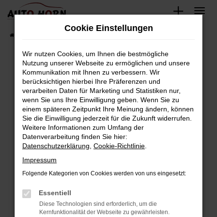
Zum
Hauptinhalt
Cookie Einstellungen
springen
Startseite
Fahrzeugverkauf
Fahrzeugbestand
Wir nutzen Cookies, um Ihnen die bestmögliche
Nutzung unserer Webseite zu ermöglichen und unsere
Kommunikation mit Ihnen zu verbessern. Wir
Fehler: Network Error
berücksichtigen hierbei Ihre Präferenzen und
verarbeiten Daten für Marketing und Statistiken nur,
Beim Laden ist ein Fehler aufgetreten.
wenn Sie uns Ihre Einwilligung geben. Wenn Sie zu
Hier sind ein paar Tipps, die dir helfen können:
einem späteren Zeitpunkt Ihre Meinung ändern, können
Sie die Einwilligung jederzeit für die Zukunft widerrufen.
Überprüfe deine Firewall und deine
Weitere Informationen zum Umfang der
Internetverbindung.
Datenverarbeitung finden Sie hier:
Datenschutzerklärung
,
Cookie-Richtlinie
.
Laden andere Webseiten, zum Beispiel deine
Suchmaschine?
Impressum
Prüfe deine Browsererweiterungen.
Folgende Kategorien von Cookies werden von uns eingesetzt:
Manche Erweiterungen, wie Werbeblocker,
Essentiell
können das Laden bestimmter Seiten
verhindern. Funktioniert die Seite in einem
Diese Technologien sind erforderlich, um die
Kernfunktionalität der Webseite zu gewährleisten.
anderen Browser oder in einem privaten