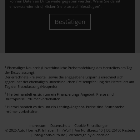
können Daten an Dritte weitergegeben werden. Wenn Sie damit
einverstanden sind, klicken Sie bitte auf "Bestätigen".
Bestätigen
1
Ehemaliger Neupreis (Unverbindliche Preisempfehlung des Herstellers am Tag
der Erstzulassung).
Der errechnete Preisvorteil sowie die angegebene Ersparnis errechnet sich
gegenüber der ehemaligen unverbindlichen Preisempfehlung des Herstellers am
Tag der Erstzulassung (Neupreis).
2
Hierbei handelt es sich um ein Finanzierungs-Angebot. Preise sind
Bruttopreise. Irrtümer vorbehalten.
3
Hierbei handelt es sich um ein Leasing-Angebot. Preise sind Bruttopreise.
Irrtümer vorbehalten.
Impressum
Datenschutz
Cookie Einstellungen
© 2026 Auto Horn e.K. Inhaber: Tim Wulf | Am Nordkreuz 10 | DE-26180 Rastede
| info@horn-auto.de |
Webdesign by audaris.de