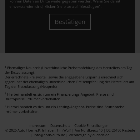
können Daten an Dritte weitergegeben werden. Wenn Sie damit
einverstanden sind, klicken Sie bitte auf "Bestätigen".
Bestätigen
1
Ehemaliger Neupreis (Unverbindliche Preisempfehlung des Herstellers am Tag
der Erstzulassung).
Der errechnete Preisvorteil sowie die angegebene Ersparnis errechnet sich
gegenüber der ehemaligen unverbindlichen Preisempfehlung des Herstellers am
Tag der Erstzulassung (Neupreis).
2
Hierbei handelt es sich um ein Finanzierungs-Angebot. Preise sind
Bruttopreise. Irrtümer vorbehalten.
3
Hierbei handelt es sich um ein Leasing-Angebot. Preise sind Bruttopreise.
Irrtümer vorbehalten.
Impressum
Datenschutz
Cookie Einstellungen
© 2026 Auto Horn e.K. Inhaber: Tim Wulf | Am Nordkreuz 10 | DE-26180 Rastede
| info@horn-auto.de |
Webdesign by audaris.de