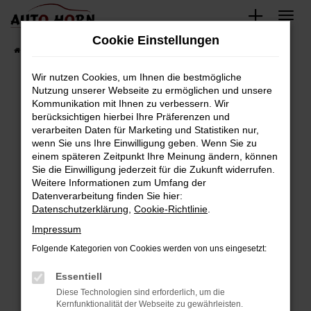
Zum
Hauptinhalt
Cookie Einstellungen
springen
Startseite
Fahrzeugverkauf
Fahrzeugbestand
Wir nutzen Cookies, um Ihnen die bestmögliche
Nutzung unserer Webseite zu ermöglichen und unsere
Kommunikation mit Ihnen zu verbessern. Wir
Fehler: Network Error
berücksichtigen hierbei Ihre Präferenzen und
verarbeiten Daten für Marketing und Statistiken nur,
Beim Laden ist ein Fehler aufgetreten.
wenn Sie uns Ihre Einwilligung geben. Wenn Sie zu
Hier sind ein paar Tipps, die dir helfen können:
einem späteren Zeitpunkt Ihre Meinung ändern, können
Sie die Einwilligung jederzeit für die Zukunft widerrufen.
Überprüfe deine Firewall und deine
Weitere Informationen zum Umfang der
Internetverbindung.
Datenverarbeitung finden Sie hier:
Datenschutzerklärung
,
Cookie-Richtlinie
.
Laden andere Webseiten, zum Beispiel deine
Suchmaschine?
Impressum
Prüfe deine Browsererweiterungen.
Folgende Kategorien von Cookies werden von uns eingesetzt:
Manche Erweiterungen, wie Werbeblocker,
Essentiell
können das Laden bestimmter Seiten
verhindern. Funktioniert die Seite in einem
Diese Technologien sind erforderlich, um die
Kernfunktionalität der Webseite zu gewährleisten.
anderen Browser oder in einem privaten