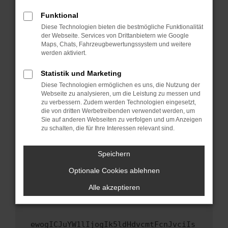
Fenster?
Funktional
Starte dein Gerät neu.
Diese Technologien bieten die bestmögliche Funktionalität
Das kann manchmal helfen, vorübergehende
der Webseite. Services von Drittanbietern wie Google
Maps, Chats, Fahrzeugbewertungssystem und weitere
Probleme zu beheben.
werden aktiviert.
Stelle sicher, dass dein Browser und dein
Betriebssystem auf dem neuesten Stand
Statistik und Marketing
sind.
Diese Technologien ermöglichen es uns, die Nutzung der
Webseite zu analysieren, um die Leistung zu messen und
Veraltete Software birgt nicht nur ein
zu verbessern. Zudem werden Technologien eingesetzt,
Sicherheitsrisiko, sondern kann auch dazu
die von dritten Werbetreibenden verwendet werden, um
führen, dass bestimmte Funktionen nicht mehr
Sie auf anderen Webseiten zu verfolgen und um Anzeigen
unterstützt werden.
zu schalten, die für Ihre Interessen relevant sind.
Wende dich an den Webseitenbetreiber.
Speichern
Wenn du alle oben genannten Schritte versucht
hast, kontaktiere uns bitte. Wir werden
Optionale Cookies ablehnen
versuchen, das Problem zu beheben. Du kannst
Alle akzeptieren
uns diesen Text schicken, um uns bei der
Fehlersuche zu unterstützen:
ewogICJuYW1lIjogIk5ldHdvcmtFcnJvciIs