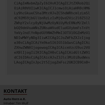
CiAgImNvbmZpZyI6IHsKICAgICJtZXRob2Qi
OiAiR0VUIiwKICAgICJ1cmwiOiAiaHR0cHM6
Ly9hcGkueC5ha3MtcHJvZC5hdWRhcmlzLm5l
dC92MS9jbGllbnRzLzIxMjQvd2Vic2l0ZS12
ZWhpY2xlcy8yNjUwMzUyNiUyMzE0NzM/Zmll
bGQ9dmVoaWNsZUNsaWVudEludGVybmFsTnVt
YmVyJndlYnNpdGU9NWZhMmI3OTU1OGZmMzU1
NDIwMWYyNDg3IiwKICAgICJoZWFkZXJzIjog
e30sCiAgICAiYm9keSI6IG51bGwsCiAgICAi
ZXhwZWN0IjogewogICAgICAicmVzcG9uc2VU
eXBlIjogIiIKICAgIH0sCiAgICAidGltZW91
dCI6IDAsCiAgICAicHJvZ3Jlc3MiOiBudWxs
LAogICAgInJpc2t5IjogZmFsc2UKICB9Cn0=
KONTAKT
Auto Horn e.K.
Inhaber: Tim Wulf