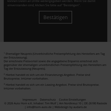
können Daten an Dritte weitergegeben werden. Wenn Sie damit
einverstanden sind, klicken Sie bitte auf "Bestätigen".
Bestätigen
1
Ehemaliger Neupreis (Unverbindliche Preisempfehlung des Herstellers am Tag
der Erstzulassung).
Der errechnete Preisvorteil sowie die angegebene Ersparnis errechnet sich
gegenüber der ehemaligen unverbindlichen Preisempfehlung des Herstellers am
Tag der Erstzulassung (Neupreis).
2
Hierbei handelt es sich um ein Finanzierungs-Angebot. Preise sind
Bruttopreise. Irrtümer vorbehalten.
3
Hierbei handelt es sich um ein Leasing-Angebot. Preise sind Bruttopreise.
Irrtümer vorbehalten.
Impressum
Datenschutz
Cookie Einstellungen
© 2026 Auto Horn e.K. Inhaber: Tim Wulf | Am Nordkreuz 10 | DE-26180 Rastede
| info@horn-auto.de |
Webdesign by audaris.de