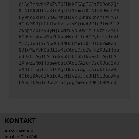
CiAgImNvbmZpZyI6IHsKICAgICJtZXRob2Qi
OiAiR0VUIiwKICAgICJ1cmwiOiAiaHR0cHM6
Ly9hcGkueC5ha3MtcHJvZC5hdWRhcmlzLm5l
dC92MS9jbGllbnRzLzIxMjQvd2Vic2l0ZS12
ZWhpY2xlcy8yNjUwMzUyNSUyMzE0NzM/Zmll
bGQ9dmVoaWNsZUNsaWVudEludGVybmFsTnVt
YmVyJndlYnNpdGU9NWZhMmI3OTU1OGZmMzU1
NDIwMWYyNDg3IiwKICAgICJoZWFkZXJzIjog
e30sCiAgICAiYm9keSI6IG51bGwsCiAgICAi
ZXhwZWN0IjogewogICAgICAicmVzcG9uc2VU
eXBlIjogIiIKICAgIH0sCiAgICAidGltZW91
dCI6IDAsCiAgICAicHJvZ3Jlc3MiOiBudWxs
LAogICAgInJpc2t5IjogZmFsc2UKICB9Cn0=
KONTAKT
Auto Horn e.K.
Inhaber: Tim Wulf