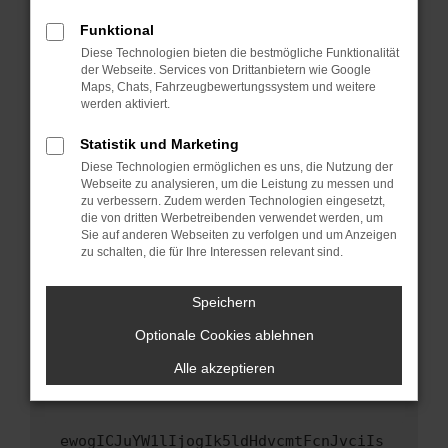
Fenster?
Funktional
Starte dein Gerät neu.
Diese Technologien bieten die bestmögliche Funktionalität
Das kann manchmal helfen, vorübergehende
der Webseite. Services von Drittanbietern wie Google
Maps, Chats, Fahrzeugbewertungssystem und weitere
Probleme zu beheben.
werden aktiviert.
Stelle sicher, dass dein Browser und dein
Betriebssystem auf dem neuesten Stand
Statistik und Marketing
sind.
Diese Technologien ermöglichen es uns, die Nutzung der
Webseite zu analysieren, um die Leistung zu messen und
Veraltete Software birgt nicht nur ein
zu verbessern. Zudem werden Technologien eingesetzt,
Sicherheitsrisiko, sondern kann auch dazu
die von dritten Werbetreibenden verwendet werden, um
führen, dass bestimmte Funktionen nicht mehr
Sie auf anderen Webseiten zu verfolgen und um Anzeigen
unterstützt werden.
zu schalten, die für Ihre Interessen relevant sind.
Wende dich an den Webseitenbetreiber.
Speichern
Wenn du alle oben genannten Schritte versucht
hast, kontaktiere uns bitte. Wir werden
Optionale Cookies ablehnen
versuchen, das Problem zu beheben. Du kannst
Alle akzeptieren
uns diesen Text schicken, um uns bei der
Fehlersuche zu unterstützen:
ewogICJuYW1lIjogIk5ldHdvcmtFcnJvciIs