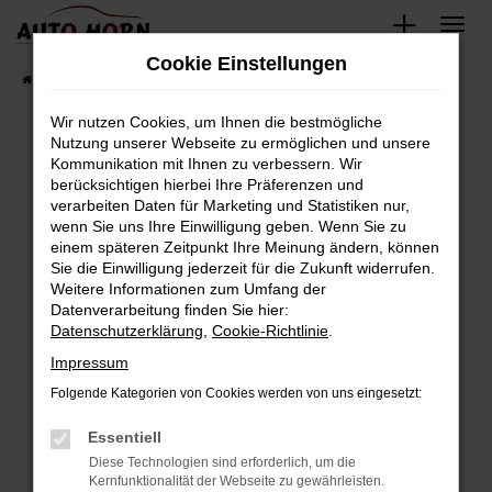
Zum
Hauptinhalt
Cookie Einstellungen
springen
Startseite
Fahrzeugverkauf
Fahrzeugbestand
Wir nutzen Cookies, um Ihnen die bestmögliche
Nutzung unserer Webseite zu ermöglichen und unsere
Kommunikation mit Ihnen zu verbessern. Wir
Fehler: Network Error
berücksichtigen hierbei Ihre Präferenzen und
verarbeiten Daten für Marketing und Statistiken nur,
Beim Laden ist ein Fehler aufgetreten.
wenn Sie uns Ihre Einwilligung geben. Wenn Sie zu
Hier sind ein paar Tipps, die dir helfen können:
einem späteren Zeitpunkt Ihre Meinung ändern, können
Sie die Einwilligung jederzeit für die Zukunft widerrufen.
Überprüfe deine Firewall und deine
Weitere Informationen zum Umfang der
Internetverbindung.
Datenverarbeitung finden Sie hier:
Datenschutzerklärung
,
Cookie-Richtlinie
.
Laden andere Webseiten, zum Beispiel deine
Suchmaschine?
Impressum
Prüfe deine Browsererweiterungen.
Folgende Kategorien von Cookies werden von uns eingesetzt:
Manche Erweiterungen, wie Werbeblocker,
Essentiell
können das Laden bestimmter Seiten
verhindern. Funktioniert die Seite in einem
Diese Technologien sind erforderlich, um die
Kernfunktionalität der Webseite zu gewährleisten.
anderen Browser oder in einem privaten