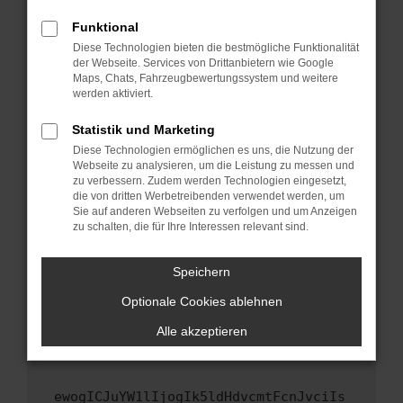
Fenster?
Funktional
Starte dein Gerät neu.
Diese Technologien bieten die bestmögliche Funktionalität
Das kann manchmal helfen, vorübergehende
der Webseite. Services von Drittanbietern wie Google
Maps, Chats, Fahrzeugbewertungssystem und weitere
Probleme zu beheben.
werden aktiviert.
Stelle sicher, dass dein Browser und dein
Betriebssystem auf dem neuesten Stand
Statistik und Marketing
sind.
Diese Technologien ermöglichen es uns, die Nutzung der
Webseite zu analysieren, um die Leistung zu messen und
Veraltete Software birgt nicht nur ein
zu verbessern. Zudem werden Technologien eingesetzt,
Sicherheitsrisiko, sondern kann auch dazu
die von dritten Werbetreibenden verwendet werden, um
führen, dass bestimmte Funktionen nicht mehr
Sie auf anderen Webseiten zu verfolgen und um Anzeigen
unterstützt werden.
zu schalten, die für Ihre Interessen relevant sind.
Wende dich an den Webseitenbetreiber.
Speichern
Wenn du alle oben genannten Schritte versucht
hast, kontaktiere uns bitte. Wir werden
Optionale Cookies ablehnen
versuchen, das Problem zu beheben. Du kannst
Alle akzeptieren
uns diesen Text schicken, um uns bei der
Fehlersuche zu unterstützen:
ewogICJuYW1lIjogIk5ldHdvcmtFcnJvciIs