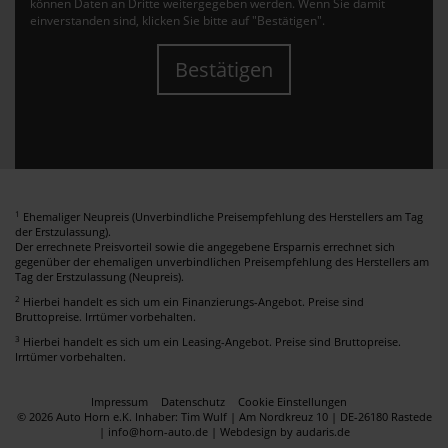
können Daten an Dritte weitergegeben werden. Wenn Sie damit
einverstanden sind, klicken Sie bitte auf "Bestätigen".
Bestätigen
1
Ehemaliger Neupreis (Unverbindliche Preisempfehlung des Herstellers am Tag
der Erstzulassung).
Der errechnete Preisvorteil sowie die angegebene Ersparnis errechnet sich
gegenüber der ehemaligen unverbindlichen Preisempfehlung des Herstellers am
Tag der Erstzulassung (Neupreis).
2
Hierbei handelt es sich um ein Finanzierungs-Angebot. Preise sind
Bruttopreise. Irrtümer vorbehalten.
3
Hierbei handelt es sich um ein Leasing-Angebot. Preise sind Bruttopreise.
Irrtümer vorbehalten.
Impressum
Datenschutz
Cookie Einstellungen
© 2026 Auto Horn e.K. Inhaber: Tim Wulf | Am Nordkreuz 10 | DE-26180 Rastede
| info@horn-auto.de |
Webdesign by audaris.de