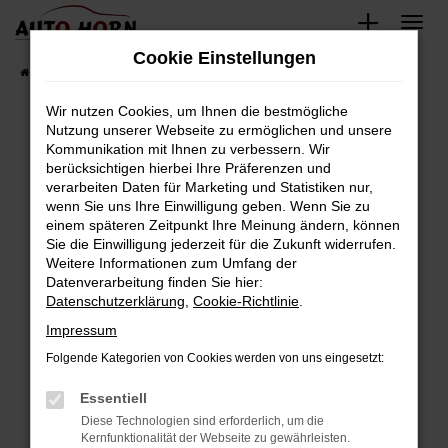
Zum
Hauptinhalt
Cookie Einstellungen
springen
Startseite
Fahrzeugverkauf
Fahrzeugbestand
Wir nutzen Cookies, um Ihnen die bestmögliche
Nutzung unserer Webseite zu ermöglichen und unsere
Kommunikation mit Ihnen zu verbessern. Wir
Fehler: Network Error
berücksichtigen hierbei Ihre Präferenzen und
verarbeiten Daten für Marketing und Statistiken nur,
Beim Laden ist ein Fehler aufgetreten.
wenn Sie uns Ihre Einwilligung geben. Wenn Sie zu
Hier sind ein paar Tipps, die dir helfen können:
einem späteren Zeitpunkt Ihre Meinung ändern, können
Sie die Einwilligung jederzeit für die Zukunft widerrufen.
Überprüfe deine Firewall und deine
Weitere Informationen zum Umfang der
Internetverbindung.
Datenverarbeitung finden Sie hier:
Datenschutzerklärung
,
Cookie-Richtlinie
.
Laden andere Webseiten, zum Beispiel deine
Suchmaschine?
Impressum
Prüfe deine Browsererweiterungen.
Folgende Kategorien von Cookies werden von uns eingesetzt:
Manche Erweiterungen, wie Werbeblocker,
Essentiell
können das Laden bestimmter Seiten
verhindern. Funktioniert die Seite in einem
Diese Technologien sind erforderlich, um die
Kernfunktionalität der Webseite zu gewährleisten.
anderen Browser oder in einem privaten