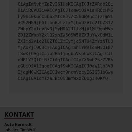
CiAgImNvbmZpZyI6IHsKICAgICJtZXRob2Qi
OiAiR0VUIiwKICAgICJ1cmwiOiAiaHR0cHM6
Ly9hcGkueC5ha3MtcHJvZC5hdWRhcmlzLm5l
dC92MS9jbGllbnRzLzIxMjQvd2Vic2l0ZS12
ZWhpY2xlcy8yNjMyMDA2JTIzMjA1MT9maWVs
ZD12ZWhpY2xlQ2xpZW50SW50ZXJuYWxOdW1i
ZXImd2Vic2l0ZT01ZmEyYjc5NTU4ZmYzNTU0
MjAxZjI0ODciLAogICAgImhlYWRlcnMiOiB7
fSwKICAgICJib2R5IjogbnVsbCwKICAgICJl
eHBlY3QiOiB7CiAgICAgICJyZXNwb25zZVR5
cGUiOiAiIgogICAgfSwKICAgICJ0aW1lb3V0
IjogMCwKICAgICJwcm9ncmVzcyI6IG51bGws
CiAgICAicmlza3kiOiBmYWxzZQogIH0KfQ==
KONTAKT
Auto Horn e.K.
Inhaber: Tim Wulf