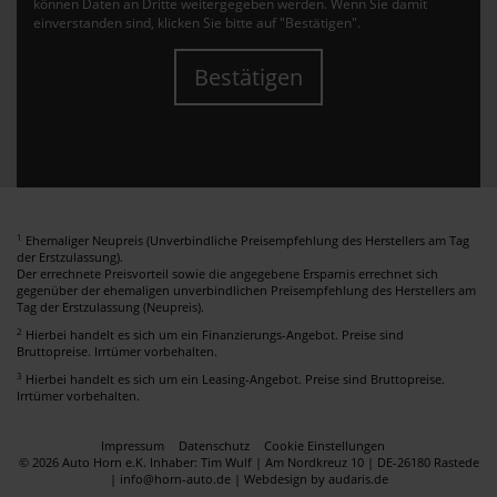
können Daten an Dritte weitergegeben werden. Wenn Sie damit
einverstanden sind, klicken Sie bitte auf "Bestätigen".
Bestätigen
1
Ehemaliger Neupreis (Unverbindliche Preisempfehlung des Herstellers am Tag
der Erstzulassung).
Der errechnete Preisvorteil sowie die angegebene Ersparnis errechnet sich
gegenüber der ehemaligen unverbindlichen Preisempfehlung des Herstellers am
Tag der Erstzulassung (Neupreis).
2
Hierbei handelt es sich um ein Finanzierungs-Angebot. Preise sind
Bruttopreise. Irrtümer vorbehalten.
3
Hierbei handelt es sich um ein Leasing-Angebot. Preise sind Bruttopreise.
Irrtümer vorbehalten.
Impressum
Datenschutz
Cookie Einstellungen
© 2026 Auto Horn e.K. Inhaber: Tim Wulf | Am Nordkreuz 10 | DE-26180 Rastede
| info@horn-auto.de |
Webdesign by audaris.de