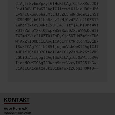
CiAgImNvbmZpZyI6IHsKICAgICJtZXRob2Qi
OiAiR0VUIiwKICAgICJ1cmwiOiAiaHR0cHM6
Ly9hcGkueC5ha3MtcHJvZC5hdWRhcmlzLm5l
dC92MS9jbGllbnRzLzIxMjQvd2Vic2l0ZS12
ZWhpY2xlcy8yNjIxOTI4JTIzMjA1MT9maWVs
ZD12ZWhpY2xlQ2xpZW50SW50ZXJuYWxOdW1i
ZXImd2Vic2l0ZT01ZmEyYjc5NTU4ZmYzNTU0
MjAxZjI0ODciLAogICAgImhlYWRlcnMiOiB7
fSwKICAgICJib2R5IjogbnVsbCwKICAgICJl
eHBlY3QiOiB7CiAgICAgICJyZXNwb25zZVR5
cGUiOiAiIgogICAgfSwKICAgICJ0aW1lb3V0
IjogMCwKICAgICJwcm9ncmVzcyI6IG51bGws
CiAgICAicmlza3kiOiBmYWxzZQogIH0KfQ==
KONTAKT
Auto Horn e.K.
Inhaber: Tim Wulf