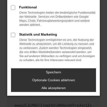
Fenster?
Funktional
Starte dein Gerät neu.
Diese Technologien bieten die bestmögliche Funktionalität
Das kann manchmal helfen, vorübergehende
der Webseite. Services von Drittanbietern wie Google
Maps, Chats, Fahrzeugbewertungssystem und weitere
Probleme zu beheben.
werden aktiviert.
Stelle sicher, dass dein Browser und dein
Betriebssystem auf dem neuesten Stand
Statistik und Marketing
sind.
Diese Technologien ermöglichen es uns, die Nutzung der
Webseite zu analysieren, um die Leistung zu messen und
Veraltete Software birgt nicht nur ein
zu verbessern. Zudem werden Technologien eingesetzt,
Sicherheitsrisiko, sondern kann auch dazu
die von dritten Werbetreibenden verwendet werden, um
führen, dass bestimmte Funktionen nicht mehr
Sie auf anderen Webseiten zu verfolgen und um Anzeigen
unterstützt werden.
zu schalten, die für Ihre Interessen relevant sind.
Wende dich an den Webseitenbetreiber.
Speichern
Wenn du alle oben genannten Schritte versucht
hast, kontaktiere uns bitte. Wir werden
Optionale Cookies ablehnen
versuchen, das Problem zu beheben. Du kannst
Alle akzeptieren
uns diesen Text schicken, um uns bei der
Fehlersuche zu unterstützen:
ewogICJuYW1lIjogIk5ldHdvcmtFcnJvciIs