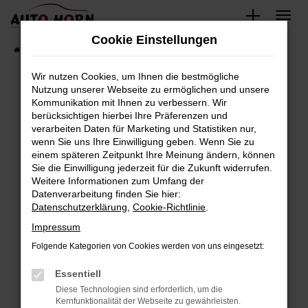
Zum
Hauptinhalt
Cookie Einstellungen
springen
Startseite
Fahrzeugverkauf
Fahrzeugbestand
Wir nutzen Cookies, um Ihnen die bestmögliche
Nutzung unserer Webseite zu ermöglichen und unsere
Kommunikation mit Ihnen zu verbessern. Wir
Fehler: Network Error
berücksichtigen hierbei Ihre Präferenzen und
verarbeiten Daten für Marketing und Statistiken nur,
Beim Laden ist ein Fehler aufgetreten.
wenn Sie uns Ihre Einwilligung geben. Wenn Sie zu
Hier sind ein paar Tipps, die dir helfen können:
einem späteren Zeitpunkt Ihre Meinung ändern, können
Sie die Einwilligung jederzeit für die Zukunft widerrufen.
Überprüfe deine Firewall und deine
Weitere Informationen zum Umfang der
Internetverbindung.
Datenverarbeitung finden Sie hier:
Datenschutzerklärung
,
Cookie-Richtlinie
.
Laden andere Webseiten, zum Beispiel deine
Suchmaschine?
Impressum
Prüfe deine Browsererweiterungen.
Folgende Kategorien von Cookies werden von uns eingesetzt:
Manche Erweiterungen, wie Werbeblocker,
Essentiell
können das Laden bestimmter Seiten
verhindern. Funktioniert die Seite in einem
Diese Technologien sind erforderlich, um die
Kernfunktionalität der Webseite zu gewährleisten.
anderen Browser oder in einem privaten