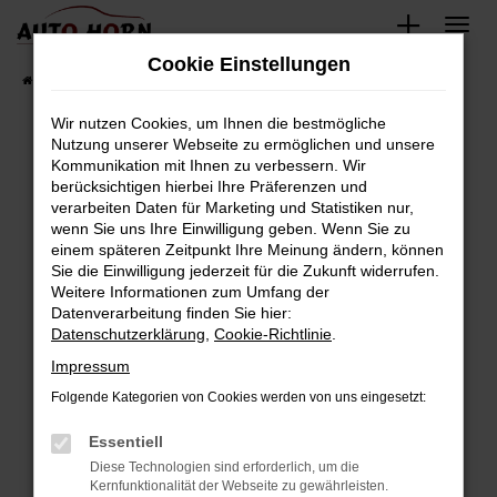
Zum
Hauptinhalt
Cookie Einstellungen
springen
Startseite
Fahrzeugverkauf
Fahrzeugbestand
Wir nutzen Cookies, um Ihnen die bestmögliche
Nutzung unserer Webseite zu ermöglichen und unsere
Kommunikation mit Ihnen zu verbessern. Wir
Fehler: Network Error
berücksichtigen hierbei Ihre Präferenzen und
verarbeiten Daten für Marketing und Statistiken nur,
Beim Laden ist ein Fehler aufgetreten.
wenn Sie uns Ihre Einwilligung geben. Wenn Sie zu
Hier sind ein paar Tipps, die dir helfen können:
einem späteren Zeitpunkt Ihre Meinung ändern, können
Sie die Einwilligung jederzeit für die Zukunft widerrufen.
Überprüfe deine Firewall und deine
Weitere Informationen zum Umfang der
Internetverbindung.
Datenverarbeitung finden Sie hier:
Datenschutzerklärung
,
Cookie-Richtlinie
.
Laden andere Webseiten, zum Beispiel deine
Suchmaschine?
Impressum
Prüfe deine Browsererweiterungen.
Folgende Kategorien von Cookies werden von uns eingesetzt:
Manche Erweiterungen, wie Werbeblocker,
Essentiell
können das Laden bestimmter Seiten
verhindern. Funktioniert die Seite in einem
Diese Technologien sind erforderlich, um die
Kernfunktionalität der Webseite zu gewährleisten.
anderen Browser oder in einem privaten