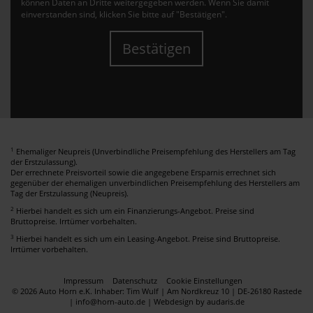
können Daten an Dritte weitergegeben werden. Wenn Sie damit
einverstanden sind, klicken Sie bitte auf "Bestätigen".
Bestätigen
1
Ehemaliger Neupreis (Unverbindliche Preisempfehlung des Herstellers am Tag
der Erstzulassung).
Der errechnete Preisvorteil sowie die angegebene Ersparnis errechnet sich
gegenüber der ehemaligen unverbindlichen Preisempfehlung des Herstellers am
Tag der Erstzulassung (Neupreis).
2
Hierbei handelt es sich um ein Finanzierungs-Angebot. Preise sind
Bruttopreise. Irrtümer vorbehalten.
3
Hierbei handelt es sich um ein Leasing-Angebot. Preise sind Bruttopreise.
Irrtümer vorbehalten.
Impressum
Datenschutz
Cookie Einstellungen
© 2026 Auto Horn e.K. Inhaber: Tim Wulf | Am Nordkreuz 10 | DE-26180 Rastede
| info@horn-auto.de |
Webdesign by audaris.de