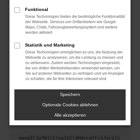
Fenster?
Funktional
Starte dein Gerät neu.
Diese Technologien bieten die bestmögliche Funktionalität
Das kann manchmal helfen, vorübergehende
der Webseite. Services von Drittanbietern wie Google
Maps, Chats, Fahrzeugbewertungssystem und weitere
Probleme zu beheben.
werden aktiviert.
Stelle sicher, dass dein Browser und dein
Betriebssystem auf dem neuesten Stand
Statistik und Marketing
sind.
Diese Technologien ermöglichen es uns, die Nutzung der
Webseite zu analysieren, um die Leistung zu messen und
Veraltete Software birgt nicht nur ein
zu verbessern. Zudem werden Technologien eingesetzt,
Sicherheitsrisiko, sondern kann auch dazu
die von dritten Werbetreibenden verwendet werden, um
führen, dass bestimmte Funktionen nicht mehr
Sie auf anderen Webseiten zu verfolgen und um Anzeigen
unterstützt werden.
zu schalten, die für Ihre Interessen relevant sind.
Wende dich an den Webseitenbetreiber.
Speichern
Wenn du alle oben genannten Schritte versucht
hast, kontaktiere uns bitte. Wir werden
Optionale Cookies ablehnen
versuchen, das Problem zu beheben. Du kannst
Alle akzeptieren
uns diesen Text schicken, um uns bei der
Fehlersuche zu unterstützen:
ewogICJuYW1lIjogIk5ldHdvcmtFcnJvciIs