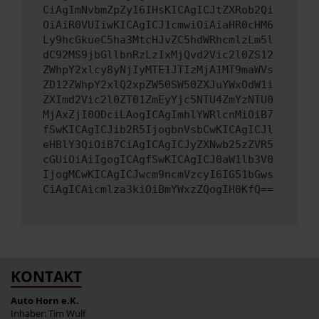
CiAgImNvbmZpZyI6IHsKICAgICJtZXRob2Qi
OiAiR0VUIiwKICAgICJ1cmwiOiAiaHR0cHM6
Ly9hcGkueC5ha3MtcHJvZC5hdWRhcmlzLm5l
dC92MS9jbGllbnRzLzIxMjQvd2Vic2l0ZS12
ZWhpY2xlcy8yNjIyMTE1JTIzMjA1MT9maWVs
ZD12ZWhpY2xlQ2xpZW50SW50ZXJuYWxOdW1i
ZXImd2Vic2l0ZT01ZmEyYjc5NTU4ZmYzNTU0
MjAxZjI0ODciLAogICAgImhlYWRlcnMiOiB7
fSwKICAgICJib2R5IjogbnVsbCwKICAgICJl
eHBlY3QiOiB7CiAgICAgICJyZXNwb25zZVR5
cGUiOiAiIgogICAgfSwKICAgICJ0aW1lb3V0
IjogMCwKICAgICJwcm9ncmVzcyI6IG51bGws
CiAgICAicmlza3kiOiBmYWxzZQogIH0KfQ==
KONTAKT
Auto Horn e.K.
Inhaber: Tim Wulf