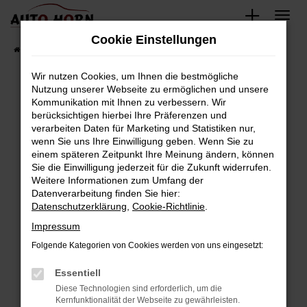
Zum
Hauptinhalt
Cookie Einstellungen
springen
Startseite
Fahrzeugverkauf
Fahrzeugbestand
Wir nutzen Cookies, um Ihnen die bestmögliche
Nutzung unserer Webseite zu ermöglichen und unsere
Kommunikation mit Ihnen zu verbessern. Wir
Fehler: Network Error
berücksichtigen hierbei Ihre Präferenzen und
verarbeiten Daten für Marketing und Statistiken nur,
Beim Laden ist ein Fehler aufgetreten.
wenn Sie uns Ihre Einwilligung geben. Wenn Sie zu
Hier sind ein paar Tipps, die dir helfen können:
einem späteren Zeitpunkt Ihre Meinung ändern, können
Sie die Einwilligung jederzeit für die Zukunft widerrufen.
Überprüfe deine Firewall und deine
Weitere Informationen zum Umfang der
Internetverbindung.
Datenverarbeitung finden Sie hier:
Datenschutzerklärung
,
Cookie-Richtlinie
.
Laden andere Webseiten, zum Beispiel deine
Suchmaschine?
Impressum
Prüfe deine Browsererweiterungen.
Folgende Kategorien von Cookies werden von uns eingesetzt:
Manche Erweiterungen, wie Werbeblocker,
Essentiell
können das Laden bestimmter Seiten
verhindern. Funktioniert die Seite in einem
Diese Technologien sind erforderlich, um die
Kernfunktionalität der Webseite zu gewährleisten.
anderen Browser oder in einem privaten