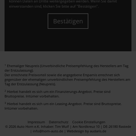
können Daten an Dritte weitergegeben werden. Wenn Sie damit
einverstanden sind, klicken Sie bitte auf "Bestätigen".
Bestätigen
1
Ehemaliger Neupreis (Unverbindliche Preisempfehlung des Herstellers am Tag
der Erstzulassung).
Der errechnete Preisvorteil sowie die angegebene Ersparnis errechnet sich
gegenüber der ehemaligen unverbindlichen Preisempfehlung des Herstellers am
Tag der Erstzulassung (Neupreis).
2
Hierbei handelt es sich um ein Finanzierungs-Angebot. Preise sind
Bruttopreise. Irrtümer vorbehalten.
3
Hierbei handelt es sich um ein Leasing-Angebot. Preise sind Bruttopreise.
Irrtümer vorbehalten.
Impressum
Datenschutz
Cookie Einstellungen
© 2026 Auto Horn e.K. Inhaber: Tim Wulf | Am Nordkreuz 10 | DE-26180 Rastede
| info@horn-auto.de |
Webdesign by audaris.de