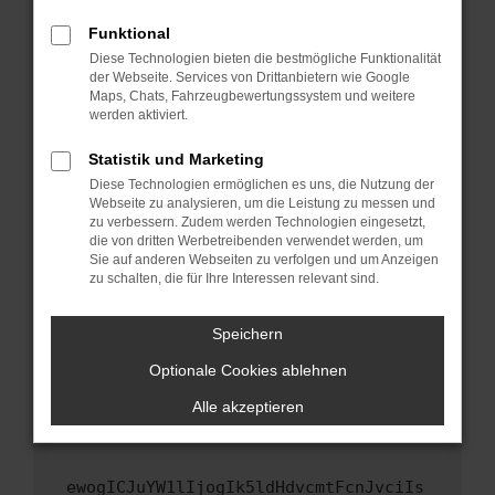
Fenster?
Funktional
Starte dein Gerät neu.
Diese Technologien bieten die bestmögliche Funktionalität
Das kann manchmal helfen, vorübergehende
der Webseite. Services von Drittanbietern wie Google
Maps, Chats, Fahrzeugbewertungssystem und weitere
Probleme zu beheben.
werden aktiviert.
Stelle sicher, dass dein Browser und dein
Betriebssystem auf dem neuesten Stand
Statistik und Marketing
sind.
Diese Technologien ermöglichen es uns, die Nutzung der
Webseite zu analysieren, um die Leistung zu messen und
Veraltete Software birgt nicht nur ein
zu verbessern. Zudem werden Technologien eingesetzt,
Sicherheitsrisiko, sondern kann auch dazu
die von dritten Werbetreibenden verwendet werden, um
führen, dass bestimmte Funktionen nicht mehr
Sie auf anderen Webseiten zu verfolgen und um Anzeigen
unterstützt werden.
zu schalten, die für Ihre Interessen relevant sind.
Wende dich an den Webseitenbetreiber.
Speichern
Wenn du alle oben genannten Schritte versucht
hast, kontaktiere uns bitte. Wir werden
Optionale Cookies ablehnen
versuchen, das Problem zu beheben. Du kannst
Alle akzeptieren
uns diesen Text schicken, um uns bei der
Fehlersuche zu unterstützen:
ewogICJuYW1lIjogIk5ldHdvcmtFcnJvciIs