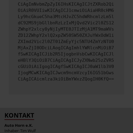
CiAgImNvbmZpZyI6IHsKICAgICJtZXRob2Qi
OiAiR0VUIiwKICAgICJ1cmwiOiAiaHR0cHM6
Ly9hcGkueC5ha3MtcHJvZC5hdWRhcmlzLm5l
dC92MS9jbGllbnRzLzIxMjQvd2Vic2l0ZS12
ZWhpY2xlcy8yNjIyMTE0JTIzMjA1MT9maWVs
ZD12ZWhpY2xlQ2xpZW50SW50ZXJuYWxOdW1i
ZXImd2Vic2l0ZT01ZmEyYjc5NTU4ZmYzNTU0
MjAxZjI0ODciLAogICAgImhlYWRlcnMiOiB7
fSwKICAgICJib2R5IjogbnVsbCwKICAgICJl
eHBlY3QiOiB7CiAgICAgICJyZXNwb25zZVR5
cGUiOiAiIgogICAgfSwKICAgICJ0aW1lb3V0
IjogMCwKICAgICJwcm9ncmVzcyI6IG51bGws
CiAgICAicmlza3kiOiBmYWxzZQogIH0KfQ==
KONTAKT
Auto Horn e.K.
Inhaber: Tim Wulf