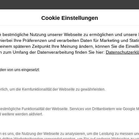
Cookie Einstellungen
ie bestmögliche Nutzung unserer Webseite zu ermöglichen und unsere
hierbei Ihre Präferenzen und verarbeiten Daten für Marketing und Stati
einem späteren Zeitpunkt Ihre Meinung ändern, können Sie die Einwillig
en zum Umfang der Datenverarbeitung finden Sie hier:
Datenschutzerkl
en von uns eingesetzt:
indung.
hine?
rlich, um die Kernfunktionalität der Webseite zu gewährleisten.
aden bestimmter Seiten verhindern. Funktioniert die Seite in e
estmögliche Funktionalität der Webseite. Services von Drittanbietern wie Google 
eitere werden aktiviert.
 zu beheben.
bssystem auf dem neuesten Stand sind.
 es uns, die Nutzung der Webseite zu analysieren, um die Leistung zu messen u
ko, sondern kann auch dazu führen, dass bestimmte Funktionen nic