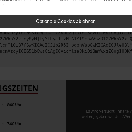
on dritten Werbetreibenden verwendet werden, um Sie auf anderen Webseiten zu ve
ind.
ontaktiere uns bitte. Wir werden versuchen, das Problem zu behe
Optionale Cookies ablehnen
vbmZpZyI6IHsKICAgICJtZXRob2QiOiAiR0VUIiwKICAgICJ1
2ZWhpY2xlcy8yNjIyMTEyJTIzMjA1MT9maWVsZD12ZWhpY2xl
lcnMiOiB7fSwKICAgICJib2R5IjogbnVsbCwKICAgICJleHBl
ncmVzcyI6IG51bGwsCiAgICAicmlza3kiOiBmYWxzZQogIH0K
GSZEITEN
 bis 18:00 Uhr
Es wird versucht, Inhalte 
weitergegeben werden. Wenn S
 bis 17:00 Uhr