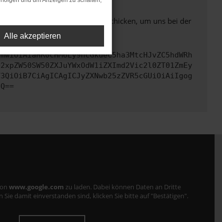
rfolgen und um Anzeigen zu schalten,
ben. Du kannst uns diesen Text schicken, um uns bei der
Alle akzeptieren
cmwiOiAiaHR0cHM6Ly9hcGkueC5ha3MtcHJvZC5hdWRh
Q2xpZW50SW50ZXJuYWxOdW1iZXImd2Vic2l0ZT01ZmEy
Y3QiOiB7CiAgICAgICJyZXNwb25zZVR5cGUiOiAiIgog
fQ==
von
www.google.com
zu laden. Dabei können Daten an Dritte
ie damit einverstanden sind, klicken Sie bitte auf "Bestätigen".