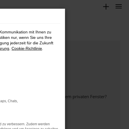
 Kommunikation mit Ihnen zu
stiken nur, wenn Sie uns Ihre
ung jederzeit für die Zukunft
ärung
,
Cookie-Richtlinie
.
inem anderen Browser oder in einem privaten Fenster?
Maps, Chats,
nd zu verbessern. Zudem werden
ht mehr unterstützt werden.