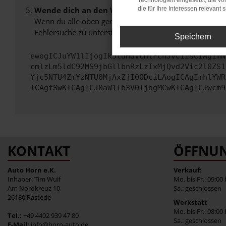
Technologien eingesetzt, die v
Wende dich an den Webseitenbetreiber.
die für Ihre Interessen relevant s
Wenn du alle oben genannten Schritte versucht hast, k
Fehlersuche zu unterstützen:
Speichern
ewogICJuYW1lIjogIk5ldHdvcmtFcnJvciIsCiAgImN
cmlzLm5ldC92MS9jbGllbnRzLzIxMjQvd2Vic2l0ZS1
Yjc5NTU4ZmYzNTU0MjAxZjI0ODciLAogICAgImhlYWR
ICAgfSwKICAgICJ0aW1lb3V0IjogMCwKICAgICJwcm9
KONTAKT
ÖFFNUN
Auto Horn e.K.
Verkauf:
Inhaber: Tim Wulf
Mo. bis Fr.: 09:00
Am Nordkreuz 10
Sa.: geschlossen
26180 Rastede
Werkstatt
Mo. bis Fr.: 08:00
Tel.:
+49 4402 939 47 80
Sa.: geschlossen
E-Mail:
info@horn-auto.de