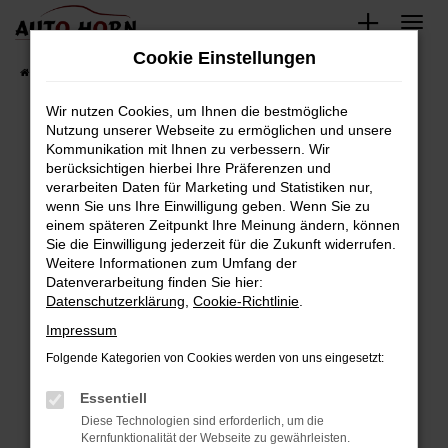
Zum
Hauptinhalt
Cookie Einstellungen
springen
Startseite
Fahrzeugverkauf
Fahrzeugbestand
Wir nutzen Cookies, um Ihnen die bestmögliche
Nutzung unserer Webseite zu ermöglichen und unsere
Kommunikation mit Ihnen zu verbessern. Wir
Fehler: Network Error
berücksichtigen hierbei Ihre Präferenzen und
verarbeiten Daten für Marketing und Statistiken nur,
Beim Laden ist ein Fehler aufgetreten.
wenn Sie uns Ihre Einwilligung geben. Wenn Sie zu
Hier sind ein paar Tipps, die dir helfen können:
einem späteren Zeitpunkt Ihre Meinung ändern, können
Sie die Einwilligung jederzeit für die Zukunft widerrufen.
Überprüfe deine Firewall und deine
Weitere Informationen zum Umfang der
Internetverbindung.
Datenverarbeitung finden Sie hier:
Datenschutzerklärung
,
Cookie-Richtlinie
.
Laden andere Webseiten, zum Beispiel deine
Suchmaschine?
Impressum
Prüfe deine Browsererweiterungen.
Folgende Kategorien von Cookies werden von uns eingesetzt:
Manche Erweiterungen, wie Werbeblocker,
Essentiell
können das Laden bestimmter Seiten
verhindern. Funktioniert die Seite in einem
Diese Technologien sind erforderlich, um die
Kernfunktionalität der Webseite zu gewährleisten.
anderen Browser oder in einem privaten