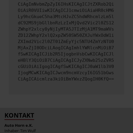
CiAgImNvbmZpZyI6IHsKICAgICJtZXRob2Qi
OiAiR0VUIiwKICAgICJ1cmwiOiAiaHR0cHM6
Ly9hcGkueC5ha3MtcHJvZC5hdWRhcmlzLm5l
dC92MS9jbGllbnRzLzIxMjQvd2Vic2l0ZS12
ZWhpY2xlcy8yNjIyMTA5JTIzMjA1MT9maWVs
ZD12ZWhpY2xlQ2xpZW50SW50ZXJuYWxOdW1i
ZXImd2Vic2l0ZT01ZmEyYjc5NTU4ZmYzNTU0
MjAxZjI0ODciLAogICAgImhlYWRlcnMiOiB7
fSwKICAgICJib2R5IjogbnVsbCwKICAgICJl
eHBlY3QiOiB7CiAgICAgICJyZXNwb25zZVR5
cGUiOiAiIgogICAgfSwKICAgICJ0aW1lb3V0
IjogMCwKICAgICJwcm9ncmVzcyI6IG51bGws
CiAgICAicmlza3kiOiBmYWxzZQogIH0KfQ==
KONTAKT
Auto Horn e.K.
Inhaber: Tim Wulf