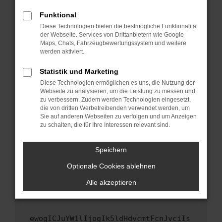
Fenster?
Funktional
Starte dein Gerät neu.
Diese Technologien bieten die bestmögliche Funktionalität
Das kann manchmal helfen, vorübergehende
der Webseite. Services von Drittanbietern wie Google
Maps, Chats, Fahrzeugbewertungssystem und weitere
Probleme zu beheben.
werden aktiviert.
Stelle sicher, dass dein Browser und dein
Betriebssystem auf dem neuesten Stand
Statistik und Marketing
sind.
Diese Technologien ermöglichen es uns, die Nutzung der
Webseite zu analysieren, um die Leistung zu messen und
Veraltete Software birgt nicht nur ein
zu verbessern. Zudem werden Technologien eingesetzt,
Sicherheitsrisiko, sondern kann auch dazu
die von dritten Werbetreibenden verwendet werden, um
führen, dass bestimmte Funktionen nicht mehr
Sie auf anderen Webseiten zu verfolgen und um Anzeigen
unterstützt werden.
zu schalten, die für Ihre Interessen relevant sind.
Wende dich an den Webseitenbetreiber.
Speichern
Wenn du alle oben genannten Schritte versucht
hast, kontaktiere uns bitte. Wir werden
Optionale Cookies ablehnen
versuchen, das Problem zu beheben. Du kannst
Alle akzeptieren
uns diesen Text schicken, um uns bei der
Fehlersuche zu unterstützen:
ewogICJuYW1lIjogIk5ldHdvcmtFcnJvciIs