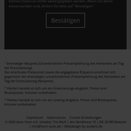
können Daten an Dritte weitergegeben werden. Wenn Sie damit
einverstanden sind, klicken Sie bitte auf "Bestätigen".
Bestätigen
1
Ehemaliger Neupreis (Unverbindliche Preisempfehlung des Herstellers am Tag
der Erstzulassung).
Der errechnete Preisvorteil sowie die angegebene Ersparnis errechnet sich
gegenüber der ehemaligen unverbindlichen Preisempfehlung des Herstellers am
Tag der Erstzulassung (Neupreis).
2
Hierbei handelt es sich um ein Finanzierungs-Angebot. Preise sind
Bruttopreise. Irrtümer vorbehalten.
3
Hierbei handelt es sich um ein Leasing-Angebot. Preise sind Bruttopreise.
Irrtümer vorbehalten.
Impressum
Datenschutz
Cookie Einstellungen
© 2026 Auto Horn e.K. Inhaber: Tim Wulf | Am Nordkreuz 10 | DE-26180 Rastede
| info@horn-auto.de |
Webdesign by audaris.de