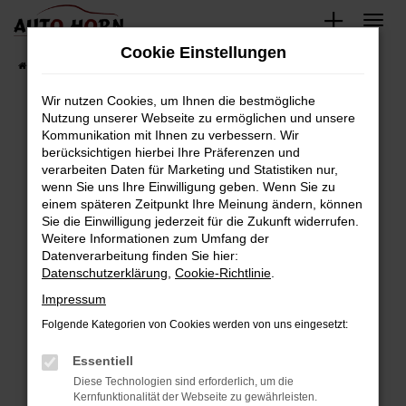
Zum
Hauptinhalt
Cookie Einstellungen
springen
Startseite
Fahrzeugverkauf
Fahrzeugbestand
Wir nutzen Cookies, um Ihnen die bestmögliche
Nutzung unserer Webseite zu ermöglichen und unsere
Kommunikation mit Ihnen zu verbessern. Wir
Fehler: Network Error
berücksichtigen hierbei Ihre Präferenzen und
verarbeiten Daten für Marketing und Statistiken nur,
Beim Laden ist ein Fehler aufgetreten.
wenn Sie uns Ihre Einwilligung geben. Wenn Sie zu
Hier sind ein paar Tipps, die dir helfen können:
einem späteren Zeitpunkt Ihre Meinung ändern, können
Sie die Einwilligung jederzeit für die Zukunft widerrufen.
Überprüfe deine Firewall und deine
Weitere Informationen zum Umfang der
Internetverbindung.
Datenverarbeitung finden Sie hier:
Datenschutzerklärung
,
Cookie-Richtlinie
.
Laden andere Webseiten, zum Beispiel deine
Suchmaschine?
Impressum
Prüfe deine Browsererweiterungen.
Folgende Kategorien von Cookies werden von uns eingesetzt:
Manche Erweiterungen, wie Werbeblocker,
Essentiell
können das Laden bestimmter Seiten
verhindern. Funktioniert die Seite in einem
Diese Technologien sind erforderlich, um die
Kernfunktionalität der Webseite zu gewährleisten.
anderen Browser oder in einem privaten