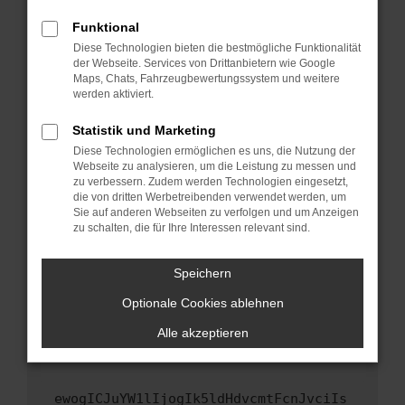
Fenster?
Funktional
Starte dein Gerät neu.
Diese Technologien bieten die bestmögliche Funktionalität
Das kann manchmal helfen, vorübergehende
der Webseite. Services von Drittanbietern wie Google
Maps, Chats, Fahrzeugbewertungssystem und weitere
Probleme zu beheben.
werden aktiviert.
Stelle sicher, dass dein Browser und dein
Betriebssystem auf dem neuesten Stand
Statistik und Marketing
sind.
Diese Technologien ermöglichen es uns, die Nutzung der
Webseite zu analysieren, um die Leistung zu messen und
Veraltete Software birgt nicht nur ein
zu verbessern. Zudem werden Technologien eingesetzt,
Sicherheitsrisiko, sondern kann auch dazu
die von dritten Werbetreibenden verwendet werden, um
führen, dass bestimmte Funktionen nicht mehr
Sie auf anderen Webseiten zu verfolgen und um Anzeigen
unterstützt werden.
zu schalten, die für Ihre Interessen relevant sind.
Wende dich an den Webseitenbetreiber.
Speichern
Wenn du alle oben genannten Schritte versucht
hast, kontaktiere uns bitte. Wir werden
Optionale Cookies ablehnen
versuchen, das Problem zu beheben. Du kannst
Alle akzeptieren
uns diesen Text schicken, um uns bei der
Fehlersuche zu unterstützen:
ewogICJuYW1lIjogIk5ldHdvcmtFcnJvciIs