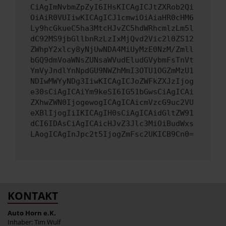
CiAgImNvbmZpZyI6IHsKICAgICJtZXRob2Qi
OiAiR0VUIiwKICAgICJ1cmwiOiAiaHR0cHM6
Ly9hcGkueC5ha3MtcHJvZC5hdWRhcmlzLm5l
dC92MS9jbGllbnRzLzIxMjQvd2Vic2l0ZS12
ZWhpY2xlcy8yNjUwNDA4MiUyMzE0NzM/Zmll
bGQ9dmVoaWNsZUNsaWVudEludGVybmFsTnVt
YmVyJndlYnNpdGU9NWZhMmI3OTU1OGZmMzU1
NDIwMWYyNDg3IiwKICAgICJoZWFkZXJzIjog
e30sCiAgICAiYm9keSI6IG51bGwsCiAgICAi
ZXhwZWN0IjogewogICAgICAicmVzcG9uc2VU
eXBlIjogIiIKICAgIH0sCiAgICAidGltZW91
dCI6IDAsCiAgICAicHJvZ3Jlc3MiOiBudWxs
LAogICAgInJpc2t5IjogZmFsc2UKICB9Cn0=
KONTAKT
Auto Horn e.K.
Inhaber: Tim Wulf