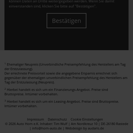
können Daten an Dritte weitergegeben werden. Wenn Sie damit
einverstanden sind, klicken Sie bitte auf "Bestätigen".
Bestätigen
1
Ehemaliger Neupreis (Unverbindliche Preisempfehlung des Herstellers am Tag
der Erstzulassung).
Der errechnete Preisvorteil sowie die angegebene Ersparnis errechnet sich
gegenüber der ehemaligen unverbindlichen Preisempfehlung des Herstellers am
Tag der Erstzulassung (Neupreis).
2
Hierbei handelt es sich um ein Finanzierungs-Angebot. Preise sind
Bruttopreise. Irrtümer vorbehalten.
3
Hierbei handelt es sich um ein Leasing-Angebot. Preise sind Bruttopreise.
Irrtümer vorbehalten.
Impressum
Datenschutz
Cookie Einstellungen
© 2026 Auto Horn e.K. Inhaber: Tim Wulf | Am Nordkreuz 10 | DE-26180 Rastede
| info@horn-auto.de |
Webdesign by audaris.de