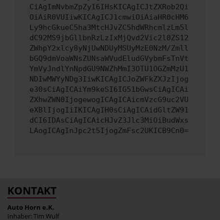
CiAgImNvbmZpZyI6IHsKICAgICJtZXRob2Qi
OiAiR0VUIiwKICAgICJ1cmwiOiAiaHR0cHM6
Ly9hcGkueC5ha3MtcHJvZC5hdWRhcmlzLm5l
dC92MS9jbGllbnRzLzIxMjQvd2Vic2l0ZS12
ZWhpY2xlcy8yNjUwNDUyMSUyMzE0NzM/Zmll
bGQ9dmVoaWNsZUNsaWVudEludGVybmFsTnVt
YmVyJndlYnNpdGU9NWZhMmI3OTU1OGZmMzU1
NDIwMWYyNDg3IiwKICAgICJoZWFkZXJzIjog
e30sCiAgICAiYm9keSI6IG51bGwsCiAgICAi
ZXhwZWN0IjogewogICAgICAicmVzcG9uc2VU
eXBlIjogIiIKICAgIH0sCiAgICAidGltZW91
dCI6IDAsCiAgICAicHJvZ3Jlc3MiOiBudWxs
LAogICAgInJpc2t5IjogZmFsc2UKICB9Cn0=
KONTAKT
Auto Horn e.K.
Inhaber: Tim Wulf