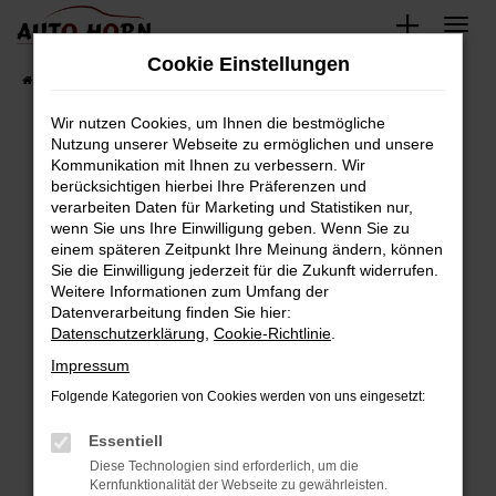
Zum
Hauptinhalt
Cookie Einstellungen
springen
Startseite
Fahrzeugverkauf
Fahrzeugbestand
Wir nutzen Cookies, um Ihnen die bestmögliche
Nutzung unserer Webseite zu ermöglichen und unsere
Kommunikation mit Ihnen zu verbessern. Wir
Fehler: Network Error
berücksichtigen hierbei Ihre Präferenzen und
verarbeiten Daten für Marketing und Statistiken nur,
Beim Laden ist ein Fehler aufgetreten.
wenn Sie uns Ihre Einwilligung geben. Wenn Sie zu
Hier sind ein paar Tipps, die dir helfen können:
einem späteren Zeitpunkt Ihre Meinung ändern, können
Sie die Einwilligung jederzeit für die Zukunft widerrufen.
Überprüfe deine Firewall und deine
Weitere Informationen zum Umfang der
Internetverbindung.
Datenverarbeitung finden Sie hier:
Datenschutzerklärung
,
Cookie-Richtlinie
.
Laden andere Webseiten, zum Beispiel deine
Suchmaschine?
Impressum
Prüfe deine Browsererweiterungen.
Folgende Kategorien von Cookies werden von uns eingesetzt:
Manche Erweiterungen, wie Werbeblocker,
Essentiell
können das Laden bestimmter Seiten
verhindern. Funktioniert die Seite in einem
Diese Technologien sind erforderlich, um die
Kernfunktionalität der Webseite zu gewährleisten.
anderen Browser oder in einem privaten