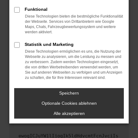
Fenster?
Funktional
Starte dein Gerät neu.
Diese Technologien bieten die bestmögliche Funktionalität
Das kann manchmal helfen, vorübergehende
der Webseite. Services von Drittanbietern wie Google
Maps, Chats, Fahrzeugbewertungssystem und weitere
Probleme zu beheben.
werden aktiviert.
Stelle sicher, dass dein Browser und dein
Betriebssystem auf dem neuesten Stand
Statistik und Marketing
sind.
Diese Technologien ermöglichen es uns, die Nutzung der
Webseite zu analysieren, um die Leistung zu messen und
Veraltete Software birgt nicht nur ein
zu verbessern. Zudem werden Technologien eingesetzt,
Sicherheitsrisiko, sondern kann auch dazu
die von dritten Werbetreibenden verwendet werden, um
führen, dass bestimmte Funktionen nicht mehr
Sie auf anderen Webseiten zu verfolgen und um Anzeigen
unterstützt werden.
zu schalten, die für Ihre Interessen relevant sind.
Wende dich an den Webseitenbetreiber.
Speichern
Wenn du alle oben genannten Schritte versucht
hast, kontaktiere uns bitte. Wir werden
Optionale Cookies ablehnen
versuchen, das Problem zu beheben. Du kannst
Alle akzeptieren
uns diesen Text schicken, um uns bei der
Fehlersuche zu unterstützen:
ewogICJuYW1lIjogIk5ldHdvcmtFcnJvciIs