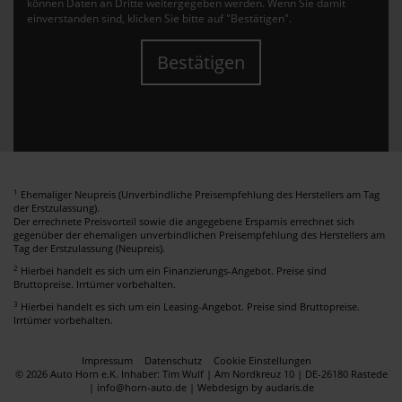
können Daten an Dritte weitergegeben werden. Wenn Sie damit
einverstanden sind, klicken Sie bitte auf "Bestätigen".
Bestätigen
1
Ehemaliger Neupreis (Unverbindliche Preisempfehlung des Herstellers am Tag
der Erstzulassung).
Der errechnete Preisvorteil sowie die angegebene Ersparnis errechnet sich
gegenüber der ehemaligen unverbindlichen Preisempfehlung des Herstellers am
Tag der Erstzulassung (Neupreis).
2
Hierbei handelt es sich um ein Finanzierungs-Angebot. Preise sind
Bruttopreise. Irrtümer vorbehalten.
3
Hierbei handelt es sich um ein Leasing-Angebot. Preise sind Bruttopreise.
Irrtümer vorbehalten.
Impressum
Datenschutz
Cookie Einstellungen
© 2026 Auto Horn e.K. Inhaber: Tim Wulf | Am Nordkreuz 10 | DE-26180 Rastede
| info@horn-auto.de |
Webdesign by audaris.de