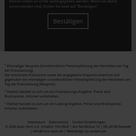
können Daten an Dritte weitergegeben werden. Wenn Sie damit
einverstanden sind, klicken Sie bitte auf "Bestätigen".
Bestätigen
1
Ehemaliger Neupreis (Unverbindliche Preisempfehlung des Herstellers am Tag
der Erstzulassung).
Der errechnete Preisvorteil sowie die angegebene Ersparnis errechnet sich
gegenüber der ehemaligen unverbindlichen Preisempfehlung des Herstellers am
Tag der Erstzulassung (Neupreis).
2
Hierbei handelt es sich um ein Finanzierungs-Angebot. Preise sind
Bruttopreise. Irrtümer vorbehalten.
3
Hierbei handelt es sich um ein Leasing-Angebot. Preise sind Bruttopreise.
Irrtümer vorbehalten.
Impressum
Datenschutz
Cookie Einstellungen
© 2026 Auto Horn e.K. Inhaber: Tim Wulf | Am Nordkreuz 10 | DE-26180 Rastede
| info@horn-auto.de |
Webdesign by audaris.de