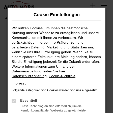
Zum
Hauptinhalt
Cookie Einstellungen
springen
Startseite
Fahrzeugverkauf
Fahrzeugbestand
Wir nutzen Cookies, um Ihnen die bestmögliche
Nutzung unserer Webseite zu ermöglichen und unsere
Kommunikation mit Ihnen zu verbessern. Wir
Fehler: Network Error
berücksichtigen hierbei Ihre Präferenzen und
verarbeiten Daten für Marketing und Statistiken nur,
Beim Laden ist ein Fehler aufgetreten.
wenn Sie uns Ihre Einwilligung geben. Wenn Sie zu
Hier sind ein paar Tipps, die dir helfen können:
einem späteren Zeitpunkt Ihre Meinung ändern, können
Sie die Einwilligung jederzeit für die Zukunft widerrufen.
Überprüfe deine Firewall und deine
Weitere Informationen zum Umfang der
Internetverbindung.
Datenverarbeitung finden Sie hier:
Datenschutzerklärung
,
Cookie-Richtlinie
.
Laden andere Webseiten, zum Beispiel deine
Suchmaschine?
Impressum
Prüfe deine Browsererweiterungen.
Folgende Kategorien von Cookies werden von uns eingesetzt:
Manche Erweiterungen, wie Werbeblocker,
Essentiell
können das Laden bestimmter Seiten
verhindern. Funktioniert die Seite in einem
Diese Technologien sind erforderlich, um die
Kernfunktionalität der Webseite zu gewährleisten.
anderen Browser oder in einem privaten