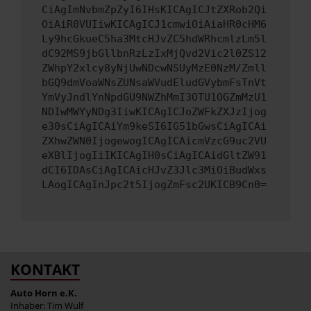
CiAgImNvbmZpZyI6IHsKICAgICJtZXRob2Qi
OiAiR0VUIiwKICAgICJ1cmwiOiAiaHR0cHM6
Ly9hcGkueC5ha3MtcHJvZC5hdWRhcmlzLm5l
dC92MS9jbGllbnRzLzIxMjQvd2Vic2l0ZS12
ZWhpY2xlcy8yNjUwNDcwNSUyMzE0NzM/Zmll
bGQ9dmVoaWNsZUNsaWVudEludGVybmFsTnVt
YmVyJndlYnNpdGU9NWZhMmI3OTU1OGZmMzU1
NDIwMWYyNDg3IiwKICAgICJoZWFkZXJzIjog
e30sCiAgICAiYm9keSI6IG51bGwsCiAgICAi
ZXhwZWN0IjogewogICAgICAicmVzcG9uc2VU
eXBlIjogIiIKICAgIH0sCiAgICAidGltZW91
dCI6IDAsCiAgICAicHJvZ3Jlc3MiOiBudWxs
LAogICAgInJpc2t5IjogZmFsc2UKICB9Cn0=
KONTAKT
Auto Horn e.K.
Inhaber: Tim Wulf