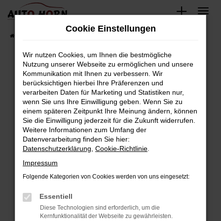
Zum
Hauptinhalt
Cookie Einstellungen
springen
Startseite
Fahrzeugverkauf
Fahrzeugbestand
Wir nutzen Cookies, um Ihnen die bestmögliche
Nutzung unserer Webseite zu ermöglichen und unsere
Kommunikation mit Ihnen zu verbessern. Wir
Fehler: Network Error
berücksichtigen hierbei Ihre Präferenzen und
verarbeiten Daten für Marketing und Statistiken nur,
Beim Laden ist ein Fehler aufgetreten.
wenn Sie uns Ihre Einwilligung geben. Wenn Sie zu
Hier sind ein paar Tipps, die dir helfen können:
einem späteren Zeitpunkt Ihre Meinung ändern, können
Sie die Einwilligung jederzeit für die Zukunft widerrufen.
Überprüfe deine Firewall und deine
Weitere Informationen zum Umfang der
Internetverbindung.
Datenverarbeitung finden Sie hier:
Datenschutzerklärung
,
Cookie-Richtlinie
.
Laden andere Webseiten, zum Beispiel deine
Suchmaschine?
Impressum
Prüfe deine Browsererweiterungen.
Folgende Kategorien von Cookies werden von uns eingesetzt:
Manche Erweiterungen, wie Werbeblocker,
Essentiell
können das Laden bestimmter Seiten
verhindern. Funktioniert die Seite in einem
Diese Technologien sind erforderlich, um die
Kernfunktionalität der Webseite zu gewährleisten.
anderen Browser oder in einem privaten