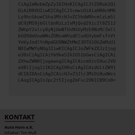
CiAgImNvbmZpZyI6IHsKICAgICJtZXRob2Qi
OiAiR0VUIiwKICAgICJ1cmwiOiAiaHR0cHM6
Ly9hcGkueC5ha3MtcHJvZC5hdWRhcmlzLm5l
dC92MS9jbGllbnRzLzIxMjQvd2Vic2l0ZS12
ZWhpY2xlcy8yNjUwNTUxNSUyMzE0NzM/Zmll
bGQ9dmVoaWNsZUNsaWVudEludGVybmFsTnVt
YmVyJndlYnNpdGU9NWZhMmI3OTU1OGZmMzU1
NDIwMWYyNDg3IiwKICAgICJoZWFkZXJzIjog
e30sCiAgICAiYm9keSI6IG51bGwsCiAgICAi
ZXhwZWN0IjogewogICAgICAicmVzcG9uc2VU
eXBlIjogIiIKICAgIH0sCiAgICAidGltZW91
dCI6IDAsCiAgICAicHJvZ3Jlc3MiOiBudWxs
LAogICAgInJpc2t5IjogZmFsc2UKICB9Cn0=
KONTAKT
Auto Horn e.K.
Inhaber: Tim Wulf