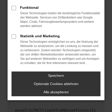
Fenster?
Funktional
Starte dein Gerät neu.
Diese Technologien bieten die bestmögliche Funktionalität
Das kann manchmal helfen, vorübergehende
der Webseite. Services von Drittanbietern wie Google
Maps, Chats, Fahrzeugbewertungssystem und weitere
Probleme zu beheben.
werden aktiviert.
Stelle sicher, dass dein Browser und dein
Betriebssystem auf dem neuesten Stand
Statistik und Marketing
sind.
Diese Technologien ermöglichen es uns, die Nutzung der
Webseite zu analysieren, um die Leistung zu messen und
Veraltete Software birgt nicht nur ein
zu verbessern. Zudem werden Technologien eingesetzt,
Sicherheitsrisiko, sondern kann auch dazu
die von dritten Werbetreibenden verwendet werden, um
führen, dass bestimmte Funktionen nicht mehr
Sie auf anderen Webseiten zu verfolgen und um Anzeigen
unterstützt werden.
zu schalten, die für Ihre Interessen relevant sind.
Wende dich an den Webseitenbetreiber.
Speichern
Wenn du alle oben genannten Schritte versucht
hast, kontaktiere uns bitte. Wir werden
Optionale Cookies ablehnen
versuchen, das Problem zu beheben. Du kannst
Alle akzeptieren
uns diesen Text schicken, um uns bei der
Fehlersuche zu unterstützen:
ewogICJuYW1lIjogIk5ldHdvcmtFcnJvciIs