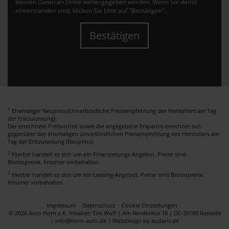
können Daten an Dritte weitergegeben werden. Wenn Sie damit
einverstanden sind, klicken Sie bitte auf "Bestätigen".
Bestätigen
1
Ehemaliger Neupreis (Unverbindliche Preisempfehlung des Herstellers am Tag
der Erstzulassung).
Der errechnete Preisvorteil sowie die angegebene Ersparnis errechnet sich
gegenüber der ehemaligen unverbindlichen Preisempfehlung des Herstellers am
Tag der Erstzulassung (Neupreis).
2
Hierbei handelt es sich um ein Finanzierungs-Angebot. Preise sind
Bruttopreise. Irrtümer vorbehalten.
3
Hierbei handelt es sich um ein Leasing-Angebot. Preise sind Bruttopreise.
Irrtümer vorbehalten.
Impressum
Datenschutz
Cookie Einstellungen
© 2026 Auto Horn e.K. Inhaber: Tim Wulf | Am Nordkreuz 10 | DE-26180 Rastede
| info@horn-auto.de |
Webdesign by audaris.de