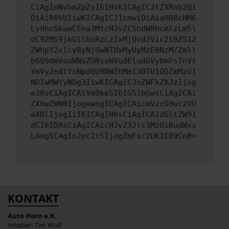
CiAgImNvbmZpZyI6IHsKICAgICJtZXRob2Qi
OiAiR0VUIiwKICAgICJ1cmwiOiAiaHR0cHM6
Ly9hcGkueC5ha3MtcHJvZC5hdWRhcmlzLm5l
dC92MS9jbGllbnRzLzIxMjQvd2Vic2l0ZS12
ZWhpY2xlcy8yNjUwNTUxMyUyMzE0NzM/Zmll
bGQ9dmVoaWNsZUNsaWVudEludGVybmFsTnVt
YmVyJndlYnNpdGU9NWZhMmI3OTU1OGZmMzU1
NDIwMWYyNDg3IiwKICAgICJoZWFkZXJzIjog
e30sCiAgICAiYm9keSI6IG51bGwsCiAgICAi
ZXhwZWN0IjogewogICAgICAicmVzcG9uc2VU
eXBlIjogIiIKICAgIH0sCiAgICAidGltZW91
dCI6IDAsCiAgICAicHJvZ3Jlc3MiOiBudWxs
LAogICAgInJpc2t5IjogZmFsc2UKICB9Cn0=
KONTAKT
Auto Horn e.K.
Inhaber: Tim Wulf