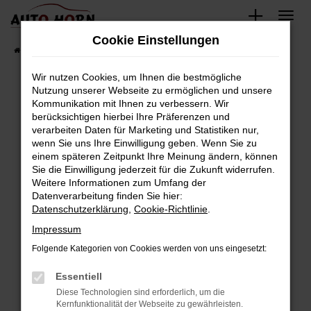
Zum
Hauptinhalt
Cookie Einstellungen
springen
Startseite
Fahrzeugverkauf
Fahrzeugbestand
Wir nutzen Cookies, um Ihnen die bestmögliche
Nutzung unserer Webseite zu ermöglichen und unsere
Kommunikation mit Ihnen zu verbessern. Wir
Fehler: Network Error
berücksichtigen hierbei Ihre Präferenzen und
verarbeiten Daten für Marketing und Statistiken nur,
Beim Laden ist ein Fehler aufgetreten.
wenn Sie uns Ihre Einwilligung geben. Wenn Sie zu
Hier sind ein paar Tipps, die dir helfen können:
einem späteren Zeitpunkt Ihre Meinung ändern, können
Sie die Einwilligung jederzeit für die Zukunft widerrufen.
Überprüfe deine Firewall und deine
Weitere Informationen zum Umfang der
Internetverbindung.
Datenverarbeitung finden Sie hier:
Datenschutzerklärung
,
Cookie-Richtlinie
.
Laden andere Webseiten, zum Beispiel deine
Suchmaschine?
Impressum
Prüfe deine Browsererweiterungen.
Folgende Kategorien von Cookies werden von uns eingesetzt:
Manche Erweiterungen, wie Werbeblocker,
Essentiell
können das Laden bestimmter Seiten
verhindern. Funktioniert die Seite in einem
Diese Technologien sind erforderlich, um die
Kernfunktionalität der Webseite zu gewährleisten.
anderen Browser oder in einem privaten