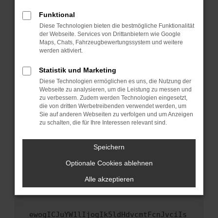
Fenster?
Funktional
Starte dein Gerät neu.
Diese Technologien bieten die bestmögliche Funktionalität
Das kann manchmal helfen, vorübergehende
der Webseite. Services von Drittanbietern wie Google
Maps, Chats, Fahrzeugbewertungssystem und weitere
Probleme zu beheben.
werden aktiviert.
Stelle sicher, dass dein Browser und dein
Betriebssystem auf dem neuesten Stand
Statistik und Marketing
sind.
Diese Technologien ermöglichen es uns, die Nutzung der
Webseite zu analysieren, um die Leistung zu messen und
Veraltete Software birgt nicht nur ein
zu verbessern. Zudem werden Technologien eingesetzt,
Sicherheitsrisiko, sondern kann auch dazu
die von dritten Werbetreibenden verwendet werden, um
führen, dass bestimmte Funktionen nicht mehr
Sie auf anderen Webseiten zu verfolgen und um Anzeigen
unterstützt werden.
zu schalten, die für Ihre Interessen relevant sind.
Wende dich an den Webseitenbetreiber.
Speichern
Wenn du alle oben genannten Schritte versucht
hast, kontaktiere uns bitte. Wir werden
Optionale Cookies ablehnen
versuchen, das Problem zu beheben. Du kannst
Alle akzeptieren
uns diesen Text schicken, um uns bei der
Fehlersuche zu unterstützen:
ewogICJuYW1lIjogIk5ldHdvcmtFcnJvciIs