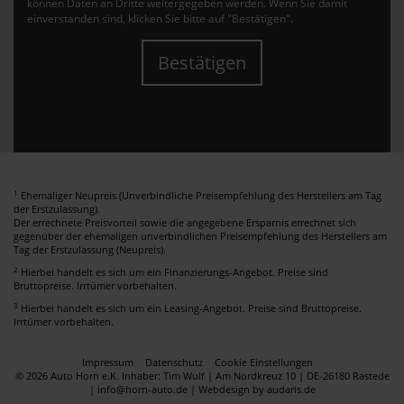
können Daten an Dritte weitergegeben werden. Wenn Sie damit
einverstanden sind, klicken Sie bitte auf "Bestätigen".
Bestätigen
1
Ehemaliger Neupreis (Unverbindliche Preisempfehlung des Herstellers am Tag
der Erstzulassung).
Der errechnete Preisvorteil sowie die angegebene Ersparnis errechnet sich
gegenüber der ehemaligen unverbindlichen Preisempfehlung des Herstellers am
Tag der Erstzulassung (Neupreis).
2
Hierbei handelt es sich um ein Finanzierungs-Angebot. Preise sind
Bruttopreise. Irrtümer vorbehalten.
3
Hierbei handelt es sich um ein Leasing-Angebot. Preise sind Bruttopreise.
Irrtümer vorbehalten.
Impressum
Datenschutz
Cookie Einstellungen
© 2026 Auto Horn e.K. Inhaber: Tim Wulf | Am Nordkreuz 10 | DE-26180 Rastede
| info@horn-auto.de |
Webdesign by audaris.de