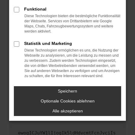
Fenster?
Funktional
Starte dein Gerät neu.
Diese Technologien bieten die bestmögliche Funktionalität
Das kann manchmal helfen, vorübergehende
der Webseite. Services von Drittanbietern wie Google
Maps, Chats, Fahrzeugbewertungssystem und weitere
Probleme zu beheben.
werden aktiviert.
Stelle sicher, dass dein Browser und dein
Betriebssystem auf dem neuesten Stand
Statistik und Marketing
sind.
Diese Technologien ermöglichen es uns, die Nutzung der
Webseite zu analysieren, um die Leistung zu messen und
Veraltete Software birgt nicht nur ein
zu verbessern. Zudem werden Technologien eingesetzt,
Sicherheitsrisiko, sondern kann auch dazu
die von dritten Werbetreibenden verwendet werden, um
führen, dass bestimmte Funktionen nicht mehr
Sie auf anderen Webseiten zu verfolgen und um Anzeigen
unterstützt werden.
zu schalten, die für Ihre Interessen relevant sind.
Wende dich an den Webseitenbetreiber.
Speichern
Wenn du alle oben genannten Schritte versucht
hast, kontaktiere uns bitte. Wir werden
Optionale Cookies ablehnen
versuchen, das Problem zu beheben. Du kannst
Alle akzeptieren
uns diesen Text schicken, um uns bei der
Fehlersuche zu unterstützen:
ewogICJuYW1lIjogIk5ldHdvcmtFcnJvciIs