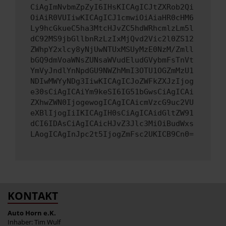
CiAgImNvbmZpZyI6IHsKICAgICJtZXRob2Qi
OiAiR0VUIiwKICAgICJ1cmwiOiAiaHR0cHM6
Ly9hcGkueC5ha3MtcHJvZC5hdWRhcmlzLm5l
dC92MS9jbGllbnRzLzIxMjQvd2Vic2l0ZS12
ZWhpY2xlcy8yNjUwNTUxMSUyMzE0NzM/Zmll
bGQ9dmVoaWNsZUNsaWVudEludGVybmFsTnVt
YmVyJndlYnNpdGU9NWZhMmI3OTU1OGZmMzU1
NDIwMWYyNDg3IiwKICAgICJoZWFkZXJzIjog
e30sCiAgICAiYm9keSI6IG51bGwsCiAgICAi
ZXhwZWN0IjogewogICAgICAicmVzcG9uc2VU
eXBlIjogIiIKICAgIH0sCiAgICAidGltZW91
dCI6IDAsCiAgICAicHJvZ3Jlc3MiOiBudWxs
LAogICAgInJpc2t5IjogZmFsc2UKICB9Cn0=
KONTAKT
Auto Horn e.K.
Inhaber: Tim Wulf