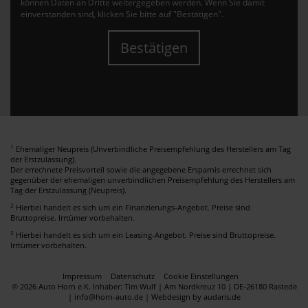
können Daten an Dritte weitergegeben werden. Wenn Sie damit
einverstanden sind, klicken Sie bitte auf "Bestätigen".
Bestätigen
1
Ehemaliger Neupreis (Unverbindliche Preisempfehlung des Herstellers am Tag
der Erstzulassung).
Der errechnete Preisvorteil sowie die angegebene Ersparnis errechnet sich
gegenüber der ehemaligen unverbindlichen Preisempfehlung des Herstellers am
Tag der Erstzulassung (Neupreis).
2
Hierbei handelt es sich um ein Finanzierungs-Angebot. Preise sind
Bruttopreise. Irrtümer vorbehalten.
3
Hierbei handelt es sich um ein Leasing-Angebot. Preise sind Bruttopreise.
Irrtümer vorbehalten.
Impressum
Datenschutz
Cookie Einstellungen
© 2026 Auto Horn e.K. Inhaber: Tim Wulf | Am Nordkreuz 10 | DE-26180 Rastede
| info@horn-auto.de |
Webdesign by audaris.de