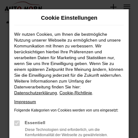
Zum
Hauptinhalt
Cookie Einstellungen
springen
Startseite
Fahrzeugverkauf
Fahrzeugbestand
Wir nutzen Cookies, um Ihnen die bestmögliche
Nutzung unserer Webseite zu ermöglichen und unsere
Kommunikation mit Ihnen zu verbessern. Wir
Fehler: Network Error
berücksichtigen hierbei Ihre Präferenzen und
verarbeiten Daten für Marketing und Statistiken nur,
Beim Laden ist ein Fehler aufgetreten.
wenn Sie uns Ihre Einwilligung geben. Wenn Sie zu
Hier sind ein paar Tipps, die dir helfen können:
einem späteren Zeitpunkt Ihre Meinung ändern, können
Sie die Einwilligung jederzeit für die Zukunft widerrufen.
Überprüfe deine Firewall und deine
Weitere Informationen zum Umfang der
Internetverbindung.
Datenverarbeitung finden Sie hier:
Datenschutzerklärung
,
Cookie-Richtlinie
.
Laden andere Webseiten, zum Beispiel deine
Suchmaschine?
Impressum
Prüfe deine Browsererweiterungen.
Folgende Kategorien von Cookies werden von uns eingesetzt:
Manche Erweiterungen, wie Werbeblocker,
Essentiell
können das Laden bestimmter Seiten
verhindern. Funktioniert die Seite in einem
Diese Technologien sind erforderlich, um die
Kernfunktionalität der Webseite zu gewährleisten.
anderen Browser oder in einem privaten