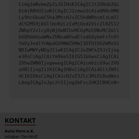
CiAgImNvbmZpZyI6IHsKICAgICJtZXRob2Qi
OiAiR0VUIiwKICAgICJ1cmwiOiAiaHR0cHM6
Ly9hcGkueC5ha3MtcHJvZC5hdWRhcmlzLm5l
dC92MS9jbGllbnRzLzIxMjQvd2Vic2l0ZS12
ZWhpY2xlcy8yNjUwNTUxMCUyMzE0NzM/Zmll
bGQ9dmVoaWNsZUNsaWVudEludGVybmFsTnVt
YmVyJndlYnNpdGU9NWZhMmI3OTU1OGZmMzU1
NDIwMWYyNDg3IiwKICAgICJoZWFkZXJzIjog
e30sCiAgICAiYm9keSI6IG51bGwsCiAgICAi
ZXhwZWN0IjogewogICAgICAicmVzcG9uc2VU
eXBlIjogIiIKICAgIH0sCiAgICAidGltZW91
dCI6IDAsCiAgICAicHJvZ3Jlc3MiOiBudWxs
LAogICAgInJpc2t5IjogZmFsc2UKICB9Cn0=
KONTAKT
Auto Horn e.K.
Inhaber: Tim Wulf