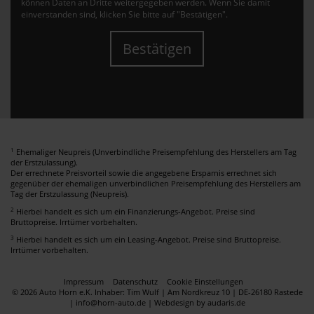
können Daten an Dritte weitergegeben werden. Wenn Sie damit
einverstanden sind, klicken Sie bitte auf "Bestätigen".
Bestätigen
1
Ehemaliger Neupreis (Unverbindliche Preisempfehlung des Herstellers am Tag
der Erstzulassung).
Der errechnete Preisvorteil sowie die angegebene Ersparnis errechnet sich
gegenüber der ehemaligen unverbindlichen Preisempfehlung des Herstellers am
Tag der Erstzulassung (Neupreis).
2
Hierbei handelt es sich um ein Finanzierungs-Angebot. Preise sind
Bruttopreise. Irrtümer vorbehalten.
3
Hierbei handelt es sich um ein Leasing-Angebot. Preise sind Bruttopreise.
Irrtümer vorbehalten.
Impressum
Datenschutz
Cookie Einstellungen
© 2026 Auto Horn e.K. Inhaber: Tim Wulf | Am Nordkreuz 10 | DE-26180 Rastede
| info@horn-auto.de |
Webdesign by audaris.de