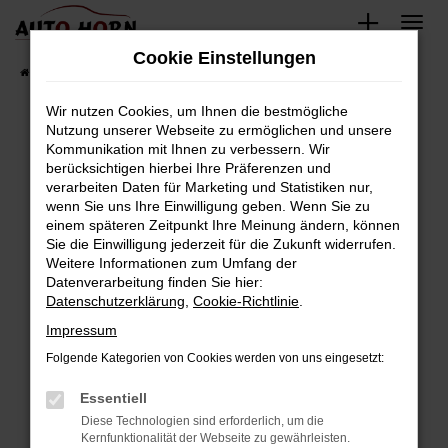
Zum
Hauptinhalt
Cookie Einstellungen
springen
Startseite
Fahrzeugverkauf
Fahrzeugbestand
Wir nutzen Cookies, um Ihnen die bestmögliche
Nutzung unserer Webseite zu ermöglichen und unsere
Kommunikation mit Ihnen zu verbessern. Wir
Fehler: Network Error
berücksichtigen hierbei Ihre Präferenzen und
verarbeiten Daten für Marketing und Statistiken nur,
Beim Laden ist ein Fehler aufgetreten.
wenn Sie uns Ihre Einwilligung geben. Wenn Sie zu
Hier sind ein paar Tipps, die dir helfen können:
einem späteren Zeitpunkt Ihre Meinung ändern, können
Sie die Einwilligung jederzeit für die Zukunft widerrufen.
Überprüfe deine Firewall und deine
Weitere Informationen zum Umfang der
Internetverbindung.
Datenverarbeitung finden Sie hier:
Datenschutzerklärung
,
Cookie-Richtlinie
.
Laden andere Webseiten, zum Beispiel deine
Suchmaschine?
Impressum
Prüfe deine Browsererweiterungen.
Folgende Kategorien von Cookies werden von uns eingesetzt:
Manche Erweiterungen, wie Werbeblocker,
Essentiell
können das Laden bestimmter Seiten
verhindern. Funktioniert die Seite in einem
Diese Technologien sind erforderlich, um die
Kernfunktionalität der Webseite zu gewährleisten.
anderen Browser oder in einem privaten