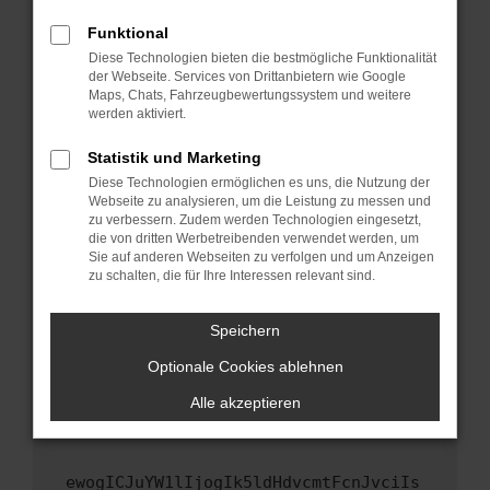
Fenster?
Funktional
Starte dein Gerät neu.
Diese Technologien bieten die bestmögliche Funktionalität
Das kann manchmal helfen, vorübergehende
der Webseite. Services von Drittanbietern wie Google
Maps, Chats, Fahrzeugbewertungssystem und weitere
Probleme zu beheben.
werden aktiviert.
Stelle sicher, dass dein Browser und dein
Betriebssystem auf dem neuesten Stand
Statistik und Marketing
sind.
Diese Technologien ermöglichen es uns, die Nutzung der
Webseite zu analysieren, um die Leistung zu messen und
Veraltete Software birgt nicht nur ein
zu verbessern. Zudem werden Technologien eingesetzt,
Sicherheitsrisiko, sondern kann auch dazu
die von dritten Werbetreibenden verwendet werden, um
führen, dass bestimmte Funktionen nicht mehr
Sie auf anderen Webseiten zu verfolgen und um Anzeigen
unterstützt werden.
zu schalten, die für Ihre Interessen relevant sind.
Wende dich an den Webseitenbetreiber.
Speichern
Wenn du alle oben genannten Schritte versucht
hast, kontaktiere uns bitte. Wir werden
Optionale Cookies ablehnen
versuchen, das Problem zu beheben. Du kannst
Alle akzeptieren
uns diesen Text schicken, um uns bei der
Fehlersuche zu unterstützen:
ewogICJuYW1lIjogIk5ldHdvcmtFcnJvciIs