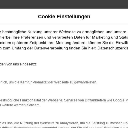
Cookie Einstellungen
ie bestmögliche Nutzung unserer Webseite zu ermöglichen und unsere
hierbei Ihre Präferenzen und verarbeiten Daten für Marketing und Stati
einem späteren Zeitpunkt Ihre Meinung ändern, können Sie die Einwillig
en zum Umfang der Datenverarbeitung finden Sie hier:
Datenschutzerkl
en von uns eingesetzt:
indung.
hine?
rlich, um die Kernfunktionalität der Webseite zu gewährleisten.
aden bestimmter Seiten verhindern. Funktioniert die Seite in e
estmögliche Funktionalität der Webseite. Services von Drittanbietern wie Google 
eitere werden aktiviert.
 zu beheben.
bssystem auf dem neuesten Stand sind.
 es uns, die Nutzung der Webseite zu analysieren, um die Leistung zu messen u
ko, sondern kann auch dazu führen, dass bestimmte Funktionen nic