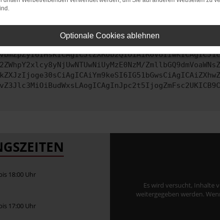
on dritten Werbetreibenden verwendet werden, um Sie auf anderen Webseiten zu ve
ind.
ontaktiere uns bitte. Wir werden versuchen, das Problem zu behe
Optionale Cookies ablehnen
vbmZpZyI6IHsKICAgICJtZXRob2QiOiAiR0VUIiwKICAgICJ1
2ZWhpY2xlcy8yNjUwNTUwNiUyMzE0NzM/ZmllbGQ9dmVoaWNs
kZXJzIjoge30sCiAgICAiYm9keSI6IG51bGwsCiAgICAiZXhw
vZ3Jlc3MiOiBudWxsLAogICAgInJpc2t5IjogZmFsc2UKICB9
GSZEITEN
 bis 18:00 Uhr
Es wird versucht, Inhalte 
weitergegeben werden. Wenn S
 bis 17:00 Uhr