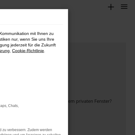
 Kommunikation mit Ihnen zu
stiken nur, wenn Sie uns Ihre
ung jederzeit für die Zukunft
ärung
,
Cookie-Richtlinie
.
inem anderen Browser oder in einem privaten Fenster?
Maps, Chats,
nd zu verbessern. Zudem werden
ht mehr unterstützt werden.