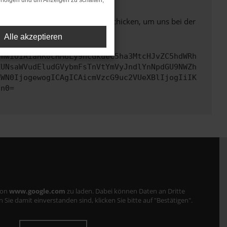
rfolgen und um Anzeigen zu schalten,
ben. Du kannst uns diesen Text schicken, um uns bei der
Alle akzeptieren
cmwiOiAiaHR0cHM6Ly9hcGkueC5ha3MtcHJvZC5hdWRh
ZUNsaWVudEludGVybmFsTnVtYmVyJndlYnNpdGU9NWZh
ZWN0IjogewogICAgICAicmVzcG9uc2VUeXBlIjogIiIK
Cn0=
von
www.google.com
zu laden. Dabei können Daten an Dritte
ie damit einverstanden sind, klicken Sie bitte auf "Bestätigen".