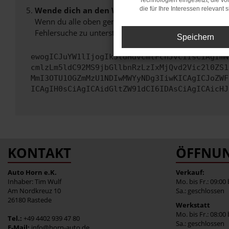
Technologien eingesetzt, die v
Wende dich an den Webseitenbetreiber.
die für Ihre Interessen relevant s
Wenn du alle oben genannten Schritte versucht hast, k
Fehlersuche zu unterstützen:
Speichern
ewogICJuYW1lIjogIk5ldHdvcmtFcnJvciIsCiAgImN
cmlzLm5ldC92MS9jbGllbnRzLzIxMjQvd2Vic2l0ZS1
MmI3OTU1OGZmMzU1NDIwMWYyNDg3IiwKICAgICJoZWF
ICAgIH0sCiAgICAidGltZW91dCI6IDAsCiAgICAicHJ
KONTAKT
ÖFFNUN
Auto Horn e.K.
Verkauf:
Inhaber: Tim Wulf
Mo. bis Fr.: 09:00
Am Nordkreuz 10
Sa.: geschlossen
26180 Rastede
Werkstatt
Mo. bis Fr.: 08:00
Tel.:
+49 4402 939 47 80
Sa.: geschlossen
E-Mail:
info@horn-auto.de